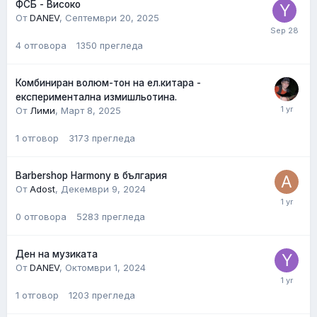
ФСБ - Високо
От
DANEV
,
Септември 20, 2025
4
отговора
1350
прегледа
Комбиниран волюм-тон на ел.китара -
експериментална измишльотина.
От
Лими
,
Март 8, 2025
1
отговор
3173
прегледа
Barbershop Harmony в българия
От
Adost
,
Декември 9, 2024
0
отговора
5283
прегледа
Ден на музиката
От
DANEV
,
Октомври 1, 2024
1
отговор
1203
прегледа