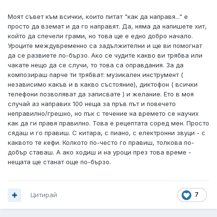
Моят съвет към всички, които питат "как да направя..." е
просто да вземат и да го направят. Да, няма да напишете хит,
който да спечели грами, но това ще е едно добро начало.
Уроците междувременно са задължителни и ще ви помогнат
да се развиете по-бързо. Ако се чудите какво ви трябва или
чакате нещо да се случи, то това са оправдания. За да
композираш парче ти трябват: музикален инструмент (
независимо какъв и в какво състояние), диктофон ( всички
телефони позволяват да записвате ) и желание. Ето в моя
случай аз направих 100 неща за пръв път и повечето
неправилно/грешно, но пък с течение на времето се научих
как да ги правя правилно. Това е рецептата соред мен. Просто
сядаш и го правиш. С китара, с пиано, с електронни звуци - с
каквото те кефи. Колкото по-често го правиш, толкова по-
добър ставаш. А ако ходиш и на уроци през това време -
нещата ще станат още по-бързо.
Цитирай
7