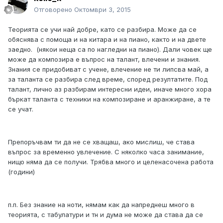
Отговорено
Октомври 3, 2015
Теорията се учи най добре, като се разбира. Може да се
обяснява с помоща и на китара и на пиано, както и на двете
заедно. (някои неща са по нагледни на пиано). Дали човек ще
може да композира е въпрос на талант, влечени и знания.
Знания се придобиват с учене, влечение не ти липсва май, а
за таланта се разбира след време, според резултатите. Под
талант, лично аз разбирам интересни идеи, иначе много хора
бъркат таланта с техники на композиране и аранжиране, а те
се учат.
Препоръчвам ти да не се хващаш, ако мислиш, че става
въпрос за временно увлечение. С няколко часа занимание,
нищо няма да се получи. Трябва много и целенасочена работа
(години)
п.п. Без знание на ноти, нямам как да напреднеш много в
теорията, с табулатури и тн и дума не може да става да се