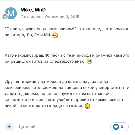
Mike_MnD
Отговорено
Октомври 3, 2015
"Готово, научих се да композирам!" - става след като научиш
на китара, Ла, Ре и МИ.
Kaто изкомпозираш 10 песни с тези акорди и ритмика каквото
си решиш си готов за следващото ниво.
Другият вариант, да можеш да кажеш научих се да
композирам, като вземеш да завърши някой университет и ти
дадат и диплома, че си се научил от там нататък вече
качеството и вътрешното удоблетоврение от композицията
никой не може да ти го даде на готово.
Цитирай
2