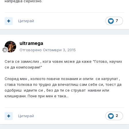
напредва сериозно.
Цитирай
7
ultramega
Отговорено
Октомври 3, 2015
Сега се замислих , кога човек може да каже "Готово, научих
се да композирам!"
Според мен , колкото повече познания и опити се натрупат ,
става толкова по трудно да впечатлиш сам себе си, тоест да
одобриш идеите си , без да ти се струват наивни или
клиширани. Поне при мен е така...
Цитирай
2