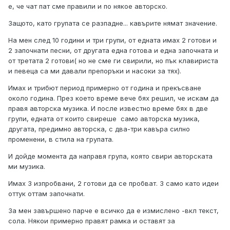
е, че чат пат сме правили и по някое авторско.
Защото, като групата се разпадне... кавърите нямат значение.
На мен след 10 години и три групи, от едната имах 2 готови и
2 започнати песни, от другата една готова и една започната и
от третата 2 готови( но не сме ги свирили, но пък клавириста
и певеца са ми давали препоръки и насоки за тях).
Имах и трибют период примерно от година и прекъсване
около година. През което време вече бях решил, че искам да
правя авторска музика. И после известно време бях в две
групи, едната от които свиреше само авторска музика,
другата, предимно авторска, с два-три кавъра силно
променени, в стила на групата.
И дойде момента да направя група, която свири авторската
ми музика.
Имах 3 изпробвани, 2 готови да се пробват. 3 само като идеи
оттук оттам започнати.
За мен завършено парче е всичко да е измислено -вкл текст,
сола. Някои примерно правят рамка и оставят за