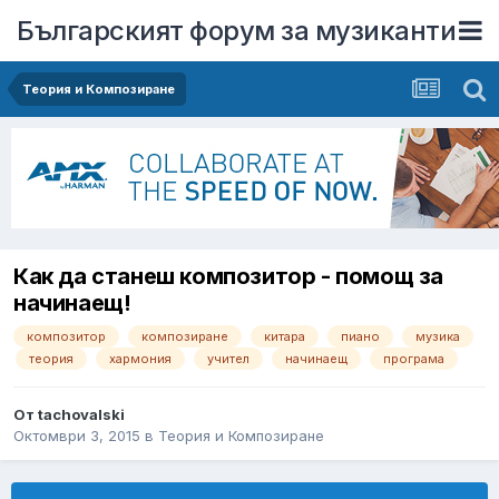
Българският форум за музиканти
Теория и Композиране
Как да станеш композитор - помощ за
начинаещ!
композитор
композиране
китара
пиано
музика
теория
хармония
учител
начинаещ
програма
От
tachovalski
Октомври 3, 2015
в
Теория и Композиране