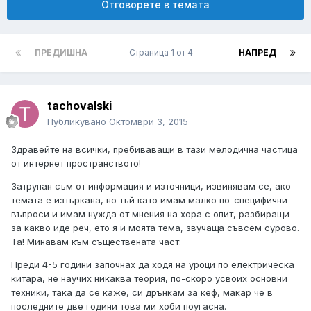
Отговорете в темата
ПРЕДИШНА
Страница 1 от 4
НАПРЕД
tachovalski
Публикувано
Октомври 3, 2015
Здравейте на всички, пребиваващи в тази мелодична частица
от интернет пространството!
Затрупан съм от информация и източници, извинявам се, ако
темата е изтъркана, но тъй като имам малко по-специфични
въпроси и имам нужда от мнения на хора с опит, разбиращи
за какво иде реч, ето я и моята тема, звучаща съвсем сурово.
Та! Минавам към съществената част:
Преди 4-5 години започнах да ходя на уроци по електрическа
китара, не научих никаква теория, по-скоро усвоих основни
техники, така да се каже, си дрънкам за кеф, макар че в
последните две години това ми хоби поугасна.