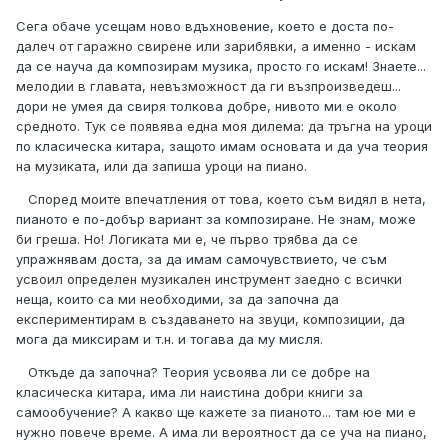
Сега обаче усещам ново вдъхновение, което е доста по-
далеч от гаражно свирене или зарибявки, а именно - искам
да се науча да композирам музика, просто го искам! Знаете...
мелодии в главата, невъзможност да ги възпроизведеш...
дори не умея да свиря толкова добре, нивото ми е около
средното. Тук се появява една моя дилема: да тръгна на уроци
по класическа китара, защото имам основата и да уча теория
на музиката, или да запиша уроци на пиано.
Според моите впечатления от това, което съм видял в нета,
пианото е по-добър вариант за композиране. Не знам, може
би греша. Но! Логиката ми е, че първо трябва да се
упражнявам доста, за да имам самочувствието, че съм
усвоил определен музикален инструмент заедно с всички
неща, които са ми необходими, за да започна да
експериментирам в създаването на звуци, композиции, да
мога да миксирам и т.н. и тогава да му мисля.
Откъде да започна? Теория усвоява ли се добре на
класическа китара, има ли наистина добри книги за
самообучение? А какво ще кажете за пианото... там юе ми е
нужно повече време. А има ли вероятност да се уча на пиано,