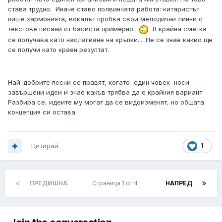
става трудно. Иначе ставо полвинчата работа: китаристът
пише хармонията, вокалът пробва свои мелодични линни с
текстове писани от басиста примерно.
В крайна сметка
се получава като наслагване на кръпки.... Не се знае какво ще
се получи като краен резултат.
Най-добрите песни се правят, когато един човек носи
завършени идеи и знае какъв трябва да е крайния вариант.
Разбира се, идеите му могат да се видоизменят, но общата
концепция си остава.
Цитирай
1
ПРЕДИШНА
Страница 1 от 4
НАПРЕД