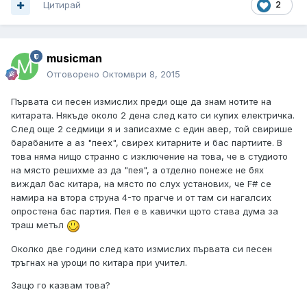
Цитирай
2
musicman
Отговорено
Октомври 8, 2015
Първата си песен измислих преди още да знам нотите на
китарата. Някъде около 2 дена след като си купих електричка.
След още 2 седмици я и записахме с един авер, той свирише
барабаните а аз "пеех", свирех китарните и бас партиите. В
това няма нищо странно с изключение на това, че в студиото
на място решихме аз да "пея", а отделно понеже не бях
виждал бас китара, на място по слух установих, че F# се
намира на втора струна 4-то прагче и от там си нагалсих
опростена бас партия. Пея е в кавички щото става дума за
траш метъл
Околко две години след като измислих първата си песен
тръгнах на уроци по китара при учител.
Защо го казвам това?