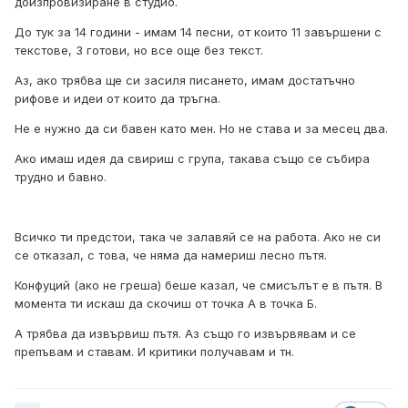
доизпровизиране в студио.
До тук за 14 години - имам 14 песни, от които 11 завършени с
текстове, 3 готови, но все още без текст.
Аз, ако трябва ще си засиля писането, имам достатъчно
рифове и идеи от които да тръгна.
Не е нужно да си бавен като мен. Но не става и за месец два.
Ако имаш идея да свириш с група, такава също се събира
трудно и бавно.
Всичко ти предстои, така че залавяй се на работа. Ако не си
се отказал, с това, че няма да намериш лесно пътя.
Конфуций (ако не греша) беше казал, че смисълът е в пътя. В
момента ти искаш да скочиш от точка А в точка Б.
А трябва да извървиш пътя. Аз също го извървявам и се
препъвам и ставам. И критики получавам и тн.