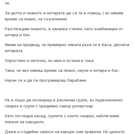
ти.
За целта и пианото и китарата ще са ти в помощ. ( аз нямам
време за пиано, за съжаление)
Разглеждам пианото, в някаква степен, като комбинация от
китара и бас.
Имам на предвид, че примерно лявата ръка ти е баса, дясната
китарата.
Опростено и неточно, но има и истина в това.
Така, че ако нямаш време за пиано, научи и китара и бас.
Научи се и да си програмираш барабани.
Не е лошо да посвириш в различни групи, аз първоначално
свирех в групи с предимно кавър репертоар.
Като погледна назад, групите с които свирех, наблягахме
повече на кавърите.
Даже и студийни записи на кавъри сме правили. Но ценното