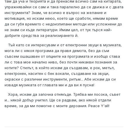
там да уча и теорията и да пренасям всичко сам на китарата,
упражнявайки се сам и така паралелно да се движа и с двата
инструмента? Знам, че всичко е въпрос на желание и
мотивация, но искам неюо, което ще сработи, нямам време
да си губя времето с недоизпипани методи или усложнени до
не знам си къде литератури. Имам цел, от тук търся най-
добрите средства за реализирането й.
Тъй като се интересувам и от електронни звуци в музиката,
мога ли с някоя програма да правя демота, без да съм
съвсем ошашавен от опциите на програмата и изобщо става
ли с това мое начално ниво, без почти никакви познания за
нотите? Стилът, в който искам да създавам, е рок, метъл,
електронен, наситен с бек вокали, създаване на звуци,
окраски с различни инструменти, ритъм... Абе искам да си
извадя музиката от главата ми и да ви я пусна!
Хора, искам да започна отнякъде. Трябва ми посока, съвет
и... някой добър учител. Ще се радвам, ако някой отдели
време, за да ми помогне с моите дерзания. Peace Y'all!