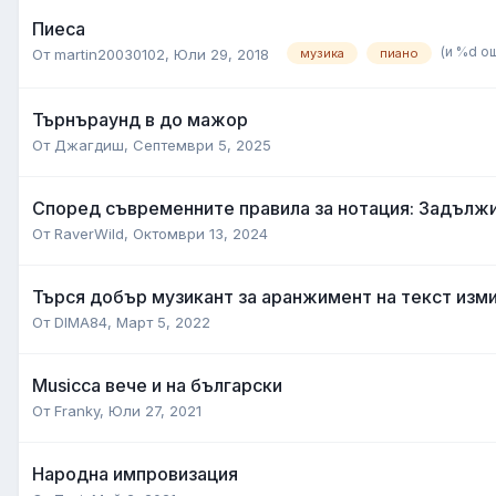
Пиеса
(и %d о
От
martin20030102
,
Юли 29, 2018
музика
пиано
Търнъраунд в до мажор
От
Джагдиш
,
Септември 5, 2025
Според съвременните правила за нотация: Задължи
От
RaverWild
,
Октомври 13, 2024
Търся добър музикант за аранжимент на текст изм
От
DIMA84
,
Март 5, 2022
Musicca вече и на български
От
Franky
,
Юли 27, 2021
Народна импровизация