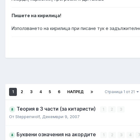
Пишете на кирилица!
Използването на кирилица при писане тук е задължително
1
2
3
4
5
6
НАПРЕД
Страница 1 от 21
Теория в 3 части (за китаристи)
1
2
3
От
Steppenwolf
,
Декември 9, 2007
Буквени означения на акордите
1
2
3
4