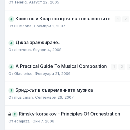
От
Telerig
,
Август 22, 2005
Квинтов и Квартов кръг на тоналностите
1
2
От
BlueZone
,
Ноември 1, 2007
Джаз аранжиране..
От
alexnous
,
Януари 4, 2008
A Practical Guide To Musical Composition
1
2
От
Glacierise
,
Февруари 21, 2006
Бриджът в съвременнатa музика
От
musicman
,
Септември 26, 2007
Rimsky-korsakov - Principles Of Orchestration
От
ecmjazz
,
Юни 7, 2006