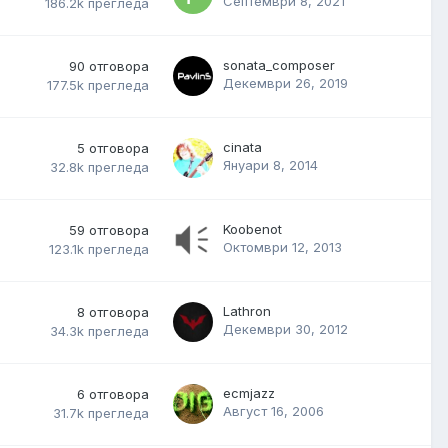
Септември 8, 2021
186.2k
прегледа
sonata_composer
90
отговора
Декември 26, 2019
177.5k
прегледа
cinata
5
отговора
Януари 8, 2014
32.8k
прегледа
Koobenot
59
отговора
Октомври 12, 2013
123.1k
прегледа
Lathron
8
отговора
Декември 30, 2012
34.3k
прегледа
ecmjazz
6
отговора
Август 16, 2006
31.7k
прегледа