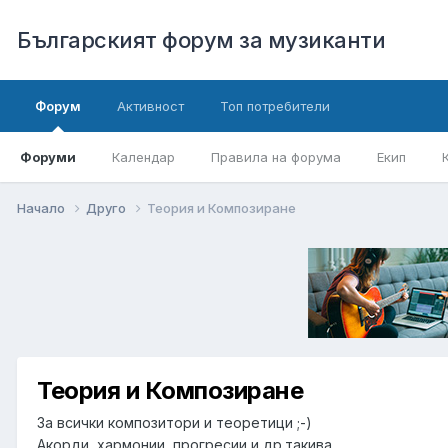
Българският форум за музиканти
Форум
Активност
Топ потребители
Форуми
Календар
Правила на форума
Екип
Начало
Друго
Теория и Композиране
Теория и Композиране
За всички композитори и теоретици ;-)
Акорди, хармонии, прогресии и др.такива