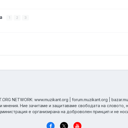
ка
1
2
3
ORG NETWORK: www.muzikant.org | forum.muzikant.org | bazar.mu
ни мнения. Ние зачитаме и защитаваме свободата на словото, 
дминистрация е организирана на доброволен принцип и не нос