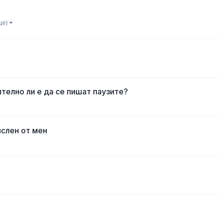
ще)
телно ли е да се пишат паузите?
ислен от мен