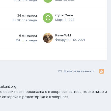
16.2k
прегледа
CyberGene
34
отговора
Март 4, 2021
83.3k
прегледа
RaverWild
6
отговора
Февруари 10, 2021
15k
прегледа
Цялата активност
zikant.org
но всеки носи персонална отговорност за това, което пише и
и авторска и редакторска отговорност.