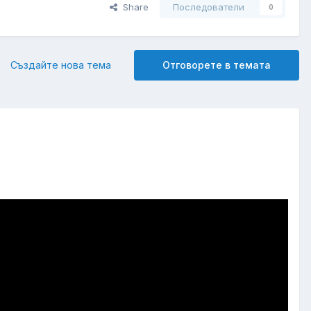
Share
Последователи
0
Създайте нова тема
Отговорете в темата