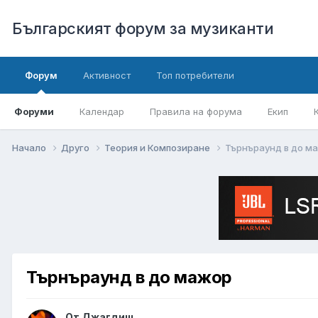
Българският форум за музиканти
Форум
Активност
Топ потребители
Форуми
Календар
Правила на форума
Екип
Начало
Друго
Теория и Композиране
Търнъраунд в до м
Търнъраунд в до мажор
От
Джагдиш