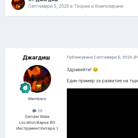
Септември 5, 2025
в
Теория и Композиране
Джагдиш
Публикувано
Септември 5, 2025
(Р
Здравейте!
😊
Един пример за развитие на търн
Members
58
Gender:
Male
Location:
Варна BG
Инструмент:
Китара :)