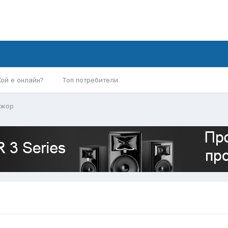
Кой е онлайн?
Топ потребители
ажор