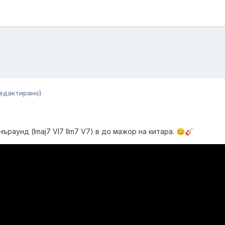
едактирано)
ъраунд (Imaj7 VI7 IIm7 V7) в до мажор на китара.
😊
🎸