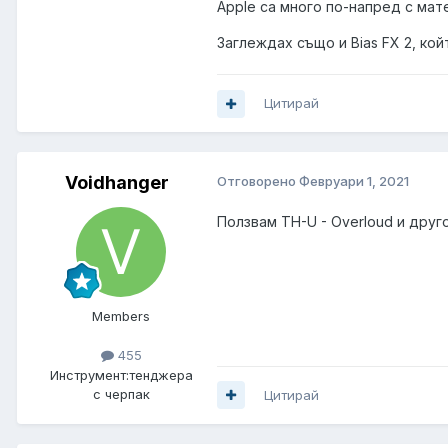
Apple са много по-напред с мат
Заглеждах също и Bias FX 2, ко
Цитирай
Voidhanger
Отговорено
Февруари 1, 2021
Ползвам TH-U - Overloud и друг
Members
455
Инструмент:
тенджера
с черпак
Цитирай