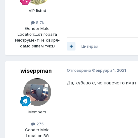
VIP listed
5.7k
Gender:
Male
Location:
...от гората
Инструмент:
Не свиря-
само зяпам тук:D
Цитирай
wiseppman
Отговорено
Февруари 1, 2021
Да, хубаво е, че повечето имат 
Members
275
Gender:
Male
Location:
BG