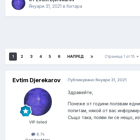
Януари 31, 2021
в
Китара
1
2
3
4
5
6
НАПРЕД
Страница 1 от 15
Evtim Djerekarov
Публикувано
Януари 31, 2021
Здравейте,
Понеже от години ползвам едни 
попитам, някой от вас информир
Също така, появи ли се нещо, и
VIP listed
8.7k