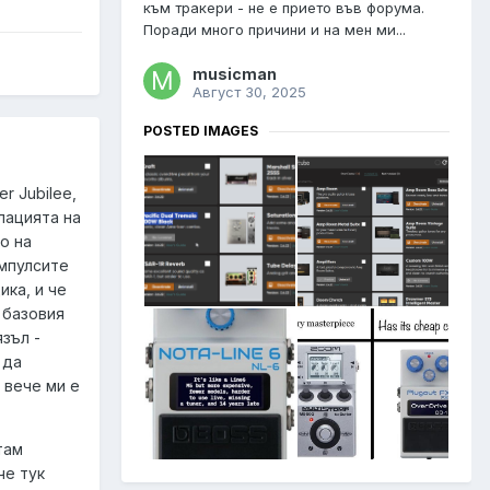
към тракери - не е прието във форума.
Поради много причини и на мен ми...
musicman
Август 30, 2025
POSTED IMAGES
r Jubilee,
лацията на
о на
импулсите
ика, и че
 базовия
язъл -
 да
 вече ми е
там
че тук