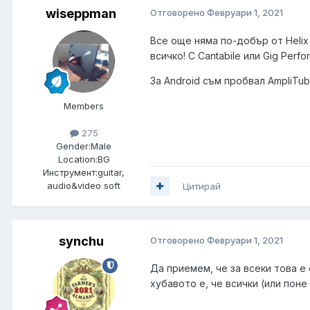
wiseppman
Отговорено
Февруари 1, 2021
Все още няма по-добър от Helix 
всичко! С Cantabile или Gig Perf
За Android съм пробвал AmpliTub
Members
275
Gender:
Male
Location:
BG
Инструмент:
guitar,
audio&video soft
Цитирай
synchu
Отговорено
Февруари 1, 2021
Да приемем, че за всеки това е
хубавото е, че всички (или поне 