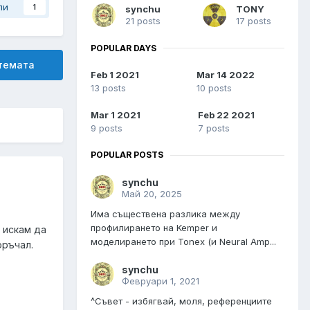
ли
1
synchu
TONY
21 posts
17 posts
POPULAR DAYS
 темата
Feb 1 2021
Mar 14 2022
13 posts
10 posts
Mar 1 2021
Feb 22 2021
9 posts
7 posts
POPULAR POSTS
synchu
Май 20, 2025
Има съществена разлика между
профилирането на Kemper и
 искам да
моделирането при Tonex (и Neural Amp...
оръчал.
synchu
Февруари 1, 2021
^Съвет - избягвай, моля, референциите