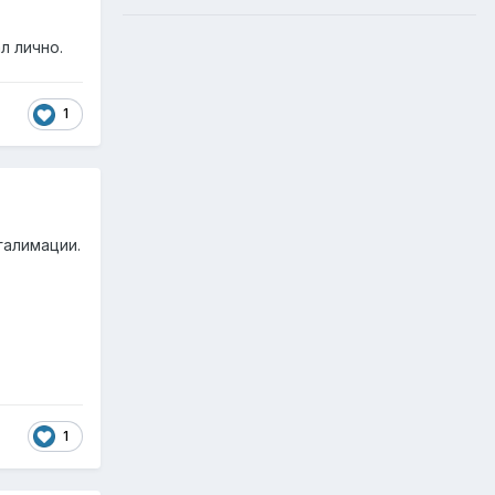
л лично.
1
галимации.
1