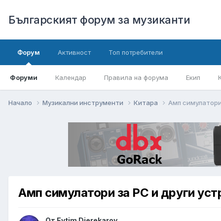
Българският форум за музиканти
Форум
Активност
Топ потребители
Форуми
Календар
Правила на форума
Екип
Начало
Музикални инструменти
Китара
Амп симулатори
Амп симулатори за PC и други уст
От
Evtim Djerekarov