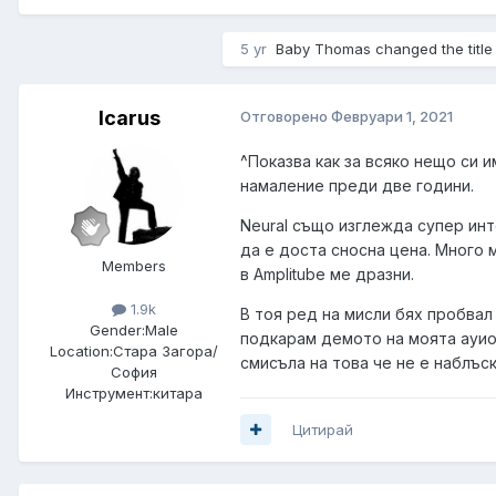
5 yr
Baby Thomas
changed the title
Icarus
Отговорено
Февруари 1, 2021
^Показва как за всяко нещо си 
намаление преди две години.
Neural също изглежда супер инт
да е доста сносна цена. Много 
Members
в Amplitube ме дразни.
1.9k
В тоя ред на мисли бях пробвал 
Gender:
Male
подкарам демото на моята ауио
Location:
Стара Загора/
смисъла на това че не е наблъск
София
Инструмент:
китара
Цитирай