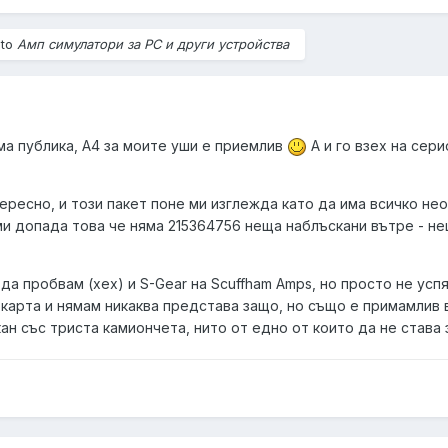
 to
Амп симулатори за PC и други устройства
има публика, A4 за моите уши е приемлив
А и го взех на сер
ересно, и този пакет поне ми изглежда като да има всичко не
ми допада това че няма 215364756 неща наблъскани вътре - н
да пробвам (хех) и S-Gear на Scuffham Amps, но просто не усп
карта и нямам никаква представа защо, но също е примамлив 
ан със триста камиончета, нито от едно от които да не става з