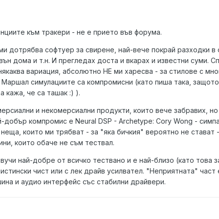
енциите към тракери - не е прието във форума.
ми дотрябва софтуер за свирене, най-вече покрай разходки в 
вън дома и т.н. И прегледах доста и вкарах и известни суми. 
х някаква вариация, абсолютно НЕ ми харесва - за стилове с мн
 Маршал симулациите са компромисни (като пиша така, защото
а кажа, че са ташак
:
) ).
ерсиални и некомерсиални продукти, които вече забравих, но 
й-добър компромис е Neural DSP - Archetype: Cory Wong - симпа
неща, които ми трябват - за "яка бичкия" вероятно не стават -
ни, които обаче не съм тествал.
звучи най-добре от всичко тествано и е най-близо (като това з
истински чист или с лек драйв усилвател. "Неприятната" част 
ина и аудио интерфейс със стабилни драйвери.