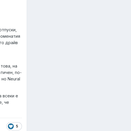
отпуски,
Споменатия
ого драйв
това, на
тичен, no-
 но Neural
а всеки е
е, че
5