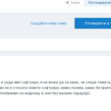
Share
Последовате
Създайте нова тема
Отговорете в
и същи амп софтуери, и не може да се каже, че следя темата,
ан ли е относно новите софтуери, какво ползва, какво би преп
зползваемо на андроид (с или без външен хардуер).