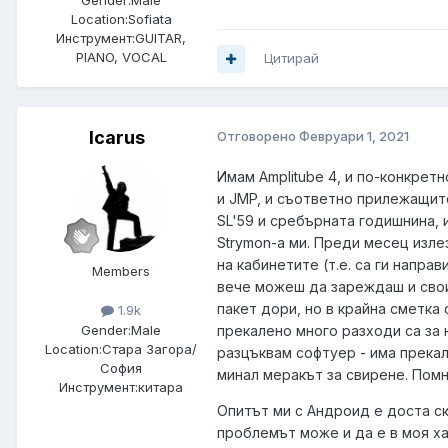
Gender:
Male
Location:
Sofiata
Инструмент:
GUITAR,
PIANO, VOCAL
Цитирай
Icarus
Отговорено
Февруари 1, 2021
Имам Amplitube 4, и по-конкретно
и JMP, и съответно прилежащит
SL'59 и сребърната годишнина, 
Strymon-а ми. Преди месец изле
на кабинетите (т.е. са ги напра
Members
вече можеш да зареждаш и свои с
пакет дори, но в крайна сметка с
1.9k
Gender:
Male
прекалено много разходи са за 
Location:
Стара Загора/
разцъквам софтуер - има прекал
София
минал меракът за свирене. Помня
Инструмент:
китара
Опитът ми с Андроид е доста ск
проблемът може и да е в моя ха