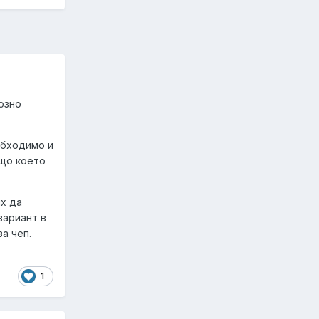
иозно
обходимо и
ещо което
ях да
вариант в
а чеп.
1