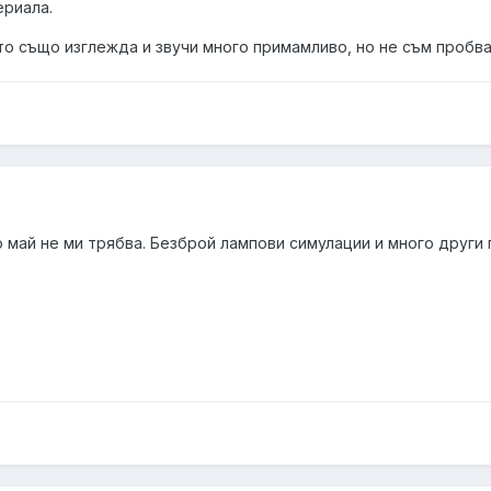
ериала.
йто също изглежда и звучи много примамливо, но не съм пробва
о май не ми трябва. Безброй лампови симулации и много други 