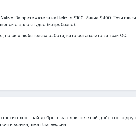
Native. За притежатели на Helix е $100. Иначе $400. Този плъг
ormer си е цяло студио (изпробвано).
e, но си е любителска работа, като останалите за тази ОС.
 относително - най-доброто за едни, не е най-доброто за друг
почти всички) имат trial версии.