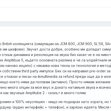
 British колекцията (симулации на JCM 800, JCM 900, SL'59, Silve
е им шкафове). Звучат доста добре, особено ми допадат симу
и откъм динамика и резолюция на звука бих казал че е на нивот
зе Ampltibue 5, където основната разлика е че са ъпдейтнали 
вили наново изцяло) с някаква нова тяхна си технология и метод
обствени third party импулси. Бях си на направил pre-order за
е отказах и писах на ikmultimedia за refund преди още да е изл
нещо което няма да ползвам (активно). Просто нямам желание
ено много опции за моя вкус и докато натамъня звука и всичко
 как звучеше Amplitube 2 - скокът е много голям.
ромен и 100% неуспешен - нищо не подкарах като хората, но 
рдуер (аудио интерфейс + телефон), и зарязах идеята. Мисля 