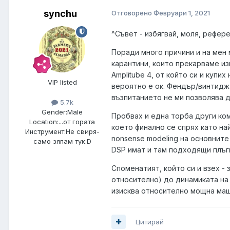
synchu
Отговорено
Февруари 1, 2021
^Съвет - избягвай, моля, рефер
Поради много причини и на мен 
карантини, които прекарваме из
Amplitube 4, от който си и купи
VIP listed
вероятно е ок. Фендър/винтидж
възпитанието не ми позволява д
5.7k
Gender:
Male
Пробвах и една торба други ком
Location:
...от гората
което финално се спрях като на
Инструмент:
Не свиря-
nonsense modeling на основните 
само зяпам тук:D
DSP имат и там подходящи плъги
Споменатият, който си и взех - 
относително) до динамиката на 
изисква относително мощна маш
Цитирай