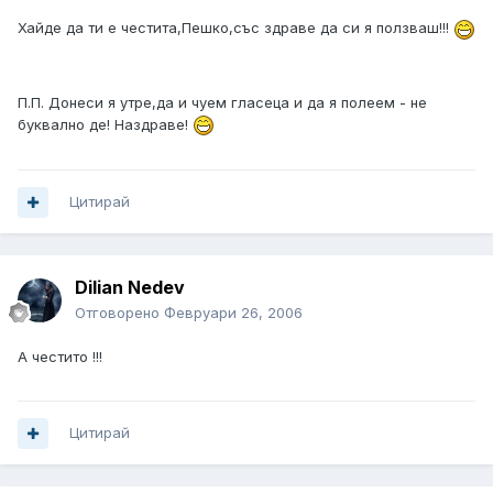
Хайде да ти е честита,Пешко,със здраве да си я ползваш!!!
П.П. Донеси я утре,да и чуем гласеца и да я полеем - не
буквално де! Наздраве!
Цитирай
Dilian Nedev
Отговорено
Февруари 26, 2006
А честито !!!
Цитирай