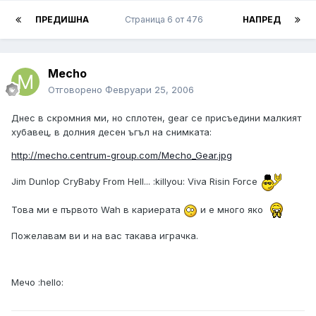
ПРЕДИШНА
Страница 6 от 476
НАПРЕД
Mecho
Отговорено
Февруари 25, 2006
Днес в скромния ми, но сплотен, gear се присъедини малкият
хубавец, в долния десен ъгъл на снимката:
http://mecho.centrum-group.com/Mecho_Gear.jpg
Jim Dunlop CryBaby From Hell... :killyou: Viva Risin Force
Това ми е първото Wah в кариерата
и е много яко
Пожелавам ви и на вас такава играчка.
Мечо :hello: