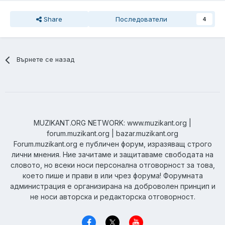
Share
Последователи
4
Върнете се назад
MUZIKANT.ORG NETWORK: www.muzikant.org |
forum.muzikant.org | bazar.muzikant.org
Forum.muzikant.org е публичен форум, изразяващ строго
лични мнения. Ние зачитаме и защитаваме свободата на
словото, но всеки носи персонална отговорност за това,
което пише и прави в или чрез форума! Форумната
администрация е организирана на доброволен принцип и
не носи авторска и редакторска отговорност.