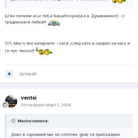
Ш'ви полеем аз,и теб,и Башибозука(а.к.а. Душманинот) - с
градинската лейка!!!
П.П. Мно'о яко китарчето - сега ,след като и свирих на него и
го чух -якооо!!!
Цитирай
ventsi
Отговорено
Март 1, 2006
Mecho написа:
Днес в скромния ми, но сплотен, gear се присъедини