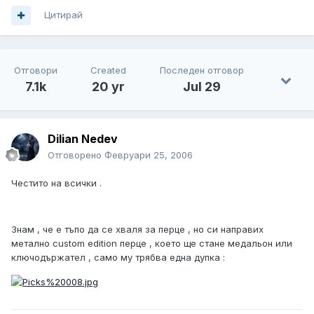
Цитирай
Отговори
Created
Последен отговор
7.1k
20 yr
Jul 29
Dilian Nedev
Отговорено
Февруари 25, 2006
Честито на всички .
Знам , че е тъпо да се хваля за перце , но си направих
метално custom edition перце , което ще стане медальон или
ключодържател , само му трябва една дупка :