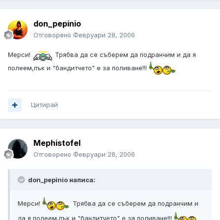
don_pepinio
Отговорено
Февруари 28, 2006
Мерси!
Трябва да се съберем да подранчим и да я
полеем,пък и "бандитчето" е за поливане!!!
Цитирай
Mephistofel
Отговорено
Февруари 28, 2006
don_pepinio написа:
Мерси!
Трябва да се съберем да подранчим и
да я полеем,пък и "бандитчето" е за поливане!!!