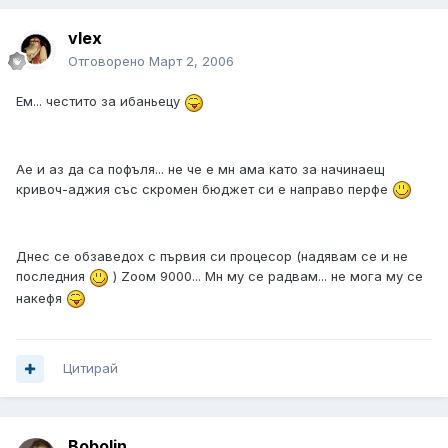
vlex
Отговорено
Март 2, 2006
Ем... честито за ибаньецу
Ае и аз да са пофъля... не че е мн ама като за начинаещ
кривоч-аджия със скромен бюджет си е направо перфе
Днес се обзаведох с първия си процесор (надявам се и не
последния
) Zоом 9000... Мн му се радвам... не мога му се
накефя
Цитирай
Bobolin