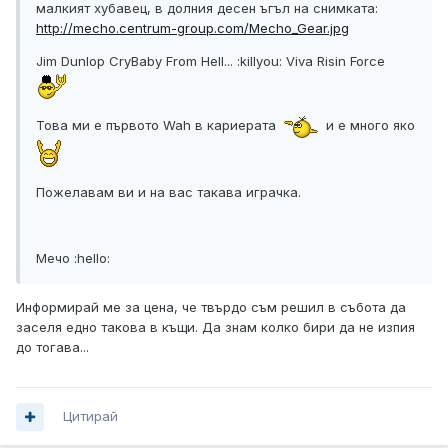
малкият хубавец, в долния десен ъгъл на снимката:
http://mecho.centrum-group.com/Mecho_Gear.jpg
Jim Dunlop CryBaby From Hell... :killyou: Viva Risin Force
Това ми е първото Wah в кариерата
и е много яко
Пожелавам ви и на вас такава играчка.
Мечо :hello:
Информирай ме за цена, че твърдо съм решил в събота да
заселя едно такова в къщи. Да знам колко бири да не изпия
до тогава...
Цитирай