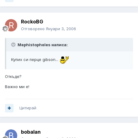
RockoBG
Отговорено
Януари 3, 2006
Mephistopheles написа:
Купих си перце gibson...
Откъде?
Важно ми е!
Цитирай
bobalan