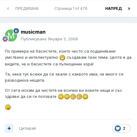
ПРЕДИШНА
Страница 1 от 476
НАПРЕД
musicman
Публикувано
Януари 3, 2006
По примера на басистите, които често са подценявани
умствено и интелектуално
създавам тази тема. Целта е да
видите, че и басистите са пълноценни хора!
Та, нека тук всеки да се хвали с каквото има, че много се
разводниха нещата.
От сега искам да чиститя на всички ви новите неща и със
здраве да си ги ползвате
Цитирай
2