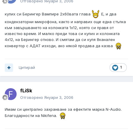
Отговорено
Януари 3, 2006
купих си Берингер Вампире 2х60вата глава
Е, и два
кондензаторни микрофона, както и направих още една стъпка
към завършването на колонката 1х12, която си правя от
известно време. И малко преди това си купих и колонката
4х12, на Берингер отново. И смятам да си купя 8канален
конвертор с АДАТ изходи, ако някой продава да казва
Цитирай
1
fLiSk
Отговорено
Януари 3, 2006
Имам си централно захранване за ефектите марка N-Audio.
Благодарности на Nikifena.