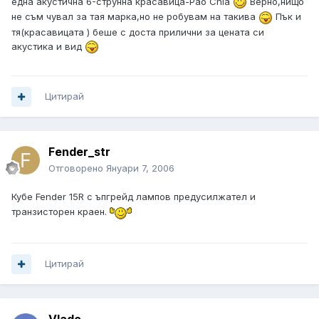
една акустична 6-струнна красавица-Pao Chia
Верно,нищо
не съм чувал за тая марка,но не робувам на такива
Пък и
тя(красавицата ) беше с доста прилични за цената си
акустика и вид
Цитирай
Fender_str
Отговорено
Януари 7, 2006
Кубе Fender 15R с ъпгрейд лампов предусилжател и
транзисторен краен.
Цитирай