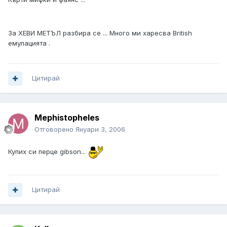
За ХЕВИ МЕТЪЛ разбира се ... Много ми харесва British
емулацията .
Цитирай
Mephistopheles
Отговорено
Януари 3, 2006
Купих си перце gibson...
Цитирай