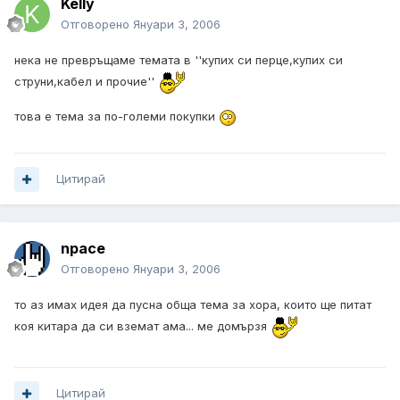
Kelly
Отговорено
Януари 3, 2006
нека не превръщаме темата в ''купих си перце,купих си
струни,кабел и прочие''
това е тема за по-големи покупки
Цитирай
npace
Отговорено
Януари 3, 2006
то аз имах идея да пусна обща тема за хора, които ще питат
коя китара да си вземат ама... ме домързя
Цитирай