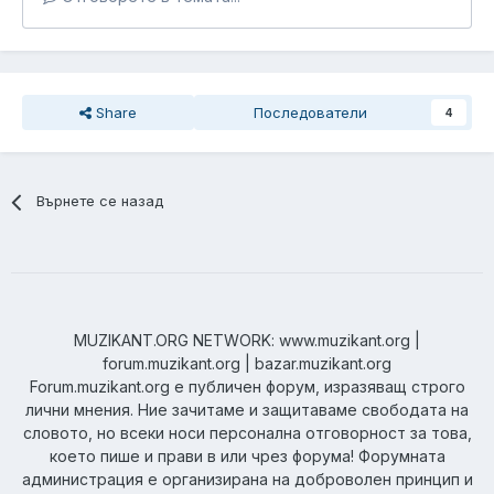
Share
Последователи
4
Върнете се назад
MUZIKANT.ORG NETWORK: www.muzikant.org |
forum.muzikant.org | bazar.muzikant.org
Forum.muzikant.org е публичен форум, изразяващ строго
лични мнения. Ние зачитаме и защитаваме свободата на
словото, но всеки носи персонална отговорност за това,
което пише и прави в или чрез форума! Форумната
администрация е организирана на доброволен принцип и