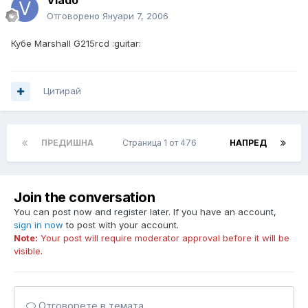
Vlado
Отговорено
Януари 7, 2006
Кубе Marshall G215rcd :guitar:
Цитирай
ПРЕДИШНА
Страница 1 от 476
НАПРЕД
Join the conversation
You can post now and register later. If you have an account,
sign in now
to post with your account.
Note:
Your post will require moderator approval before it will be
visible.
Отговорете в темата...