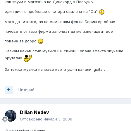
как звучи в магазина на Динакорд в Пловдив
един пич го пробваше с китара свалена на "Си"
мого да ти кажа, аз не съм голям фен на Берингер обаче
пичовете от тази фирма започват да ме изненадват все
повече за добро
Незнам какъв стил музика щи свириш обаче ефекта звучеше
брутално
За тежка музика направо кърти ушни канали :guitar:
Цитирай
Dilian Nedev
Отговорено
Януари 3, 2006
Кърти мифки и фаянс ...