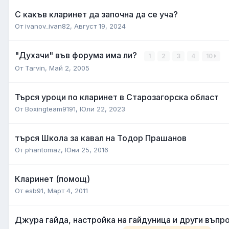
С какъв кларинет да започна да се уча?
От
ivanov_ivan82
,
Август 19, 2024
"Духачи" във форума има ли?
1
2
3
4
10
От
Tarvin
,
Май 2, 2005
Търся уроци по кларинет в Старозагорска област
От
Boxingteam9191
,
Юли 22, 2023
търся Школа за кавал на Тодор Прашанов
От
phantomaz
,
Юни 25, 2016
Кларинет (помощ)
От
esb91
,
Март 4, 2011
Джура гайда, настройка на гайдуница и други въпр