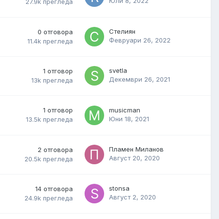
Юли 8, 2022
27.9k
прегледа
Стелиян
0
отговора
Февруари 26, 2022
11.4k
прегледа
svetla
1
отговор
Декември 26, 2021
13k
прегледа
1
отговор
musicman
Юни 18, 2021
13.5k
прегледа
Пламен Миланов
2
отговора
Август 20, 2020
20.5k
прегледа
stonsa
14
отговора
Август 2, 2020
24.9k
прегледа