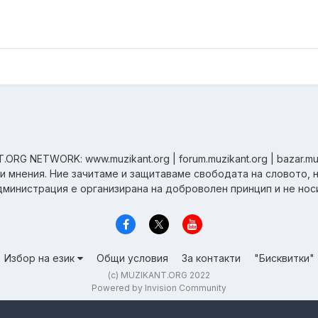
ORG NETWORK: www.muzikant.org | forum.muzikant.org | bazar.mu
ни мнения. Ние зачитаме и защитаваме свободата на словото, 
дминистрация е организирана на доброволен принцип и не нос
Избор на език
Общи условия
За контакти
"Бисквитки"
(c) MUZIKANT.ORG 2022
Powered by Invision Community