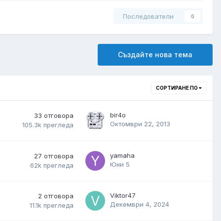
Последователи
0
Създайте нова тема
СОРТИРАНЕ ПО
bir4o
33
отговора
Октомври 22, 2013
105.3k
прегледа
yamaha
27
отговора
Юни 5
62k
прегледа
Viktor47
2
отговора
Декември 4, 2024
11.1k
прегледа