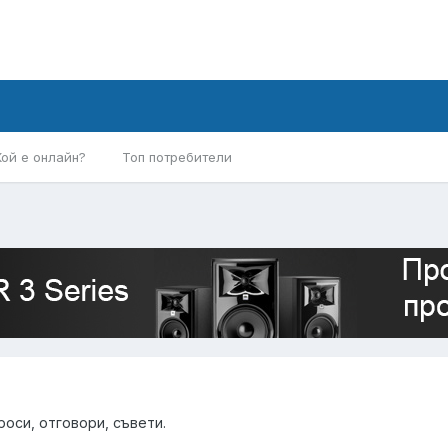
Кой е онлайн?
Топ потребители
роси, отговори, съвети.