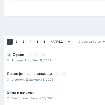
1
2
3
4
5
6
НАПРЕД
Страница 1 от 24
Фукня
1
2
3
От
TrumpetNick
,
Юли 11, 2007
Саксофон за начинаещи
1
2
От
Victor94
,
Декември 1, 2009
Хора и кючеци
От
Slavfucious
,
Януари 10, 2024