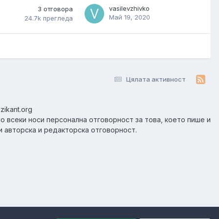
vasilevzhivko
3
отговора
Май 19, 2020
24.7k
прегледа
Цялата активност
zikant.org
но всеки носи персонална отговорност за това, което пише и
и авторска и редакторска отговорност.