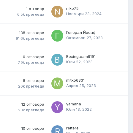
niko75
1
отговор
Ноември 23, 2024
6.5k
прегледа
Генерал Йосиф
138
отговора
Октомври 27, 2023
91.6k
прегледа
Boxingteam9191
0
отговора
Юли 22, 2023
7.9k
прегледа
mitko6331
8
отговора
Април 25, 2023
26k
прегледа
yamaha
12
отговора
Юли 13, 2022
23k
прегледа
rettere
10
отговора