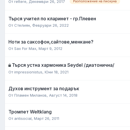
От
rettere
,
Декември 26, 2017
Разположение на пискуна
Търся учител по кларинет - гр.Плевен
От
Стелиян
,
Февруари 26, 2022
Ноти за саксофон,сайтове,менкане?
От
Sax For Max
,
Март 9, 2012
Търся устна хармоника Seydel /диатонична/
От
impressionistus
,
Юни 18, 2021
Духов инструмент за подарък
От
Пламен Миланов
,
Август 14, 2018
Тромпет Weltklang
От
antisocial
,
Март 26, 2011