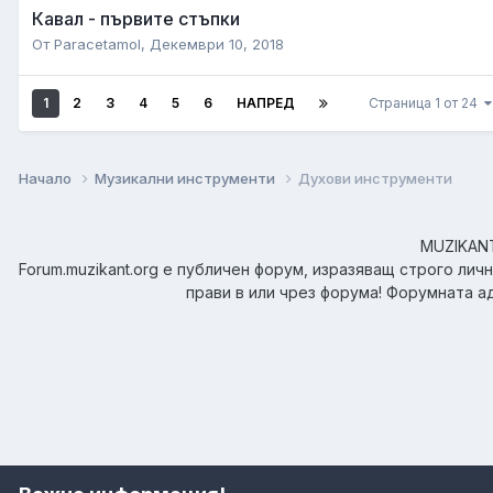
Кавал - първите стъпки
От
Paracetamol
,
Декември 10, 2018
1
2
3
4
5
6
НАПРЕД
Страница 1 от 24
Начало
Музикални инструменти
Духови инструменти
MUZIKANT.
Forum.muzikant.org е публичен форум, изразяващ строго лич
прави в или чрез форума! Форумната а