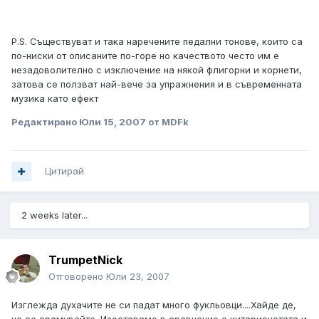
P.S. Съществуват и така наречените педални тонове, които са
по-ниски от описаните по-горе но качеството често им е
незадоволително с изключение на някой флигорни и корнети,
затова се ползват най-вече за упражнения и в съвременната
музика като ефект
Редактирано
Юли 15, 2007
от MDFk
Цитирай
2 weeks later...
TrumpetNick
Отговорено
Юли 23, 2007
Изглежда духачите не си падат много фукльовци....Хайде де,