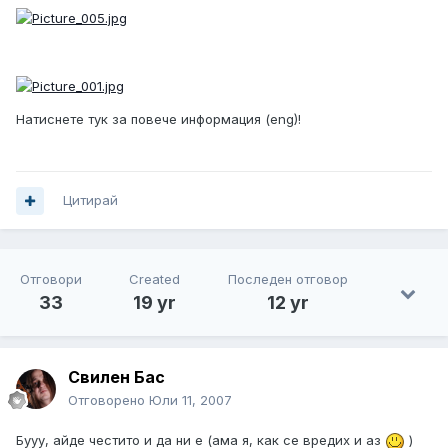
Натиснете тук за повече информация (eng)!
Цитирай
Отговори
Created
Последен отговор
33
19 yr
12 yr
Свилен Бас
Отговорено
Юли 11, 2007
Бууу, айде честито и да ни е (ама я, как се вредих и аз
)