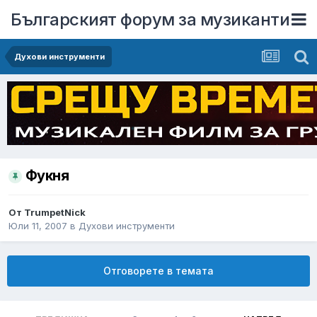
Българският форум за музиканти
Духови инструменти
Фукня
От
TrumpetNick
Юли 11, 2007
в
Духови инструменти
Отговорете в темата