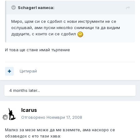
Schagerl написа:
Миро, щом си се сдобил с нови инструменти не се
ослушвай, ами пусни няколkо снимчици та да видим
дудуците, с които си се сдобил
И това ще стане имай търпение
Цитирай
4 months later...
Icarus
Отговорено
Ноември 17, 2008
Малко за мезе може да ме вземете, ама наскоро се
обзаведох с ето тази хава: