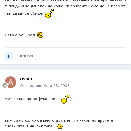
не се срамувайте. Изоставаме в сравнение с китарисчетата и
тъпанджиите (мислех да кажа "тъпанарите" ама да не вземат
пък да ми се обидят
)
Сега е ваш ред
Цитирай
assia
Отговорено
Юли 23, 2007
Ами то как да се фука човек
).
виж само колко са много другите, и я някой им прочете
писанията, я не, пък тука....
...