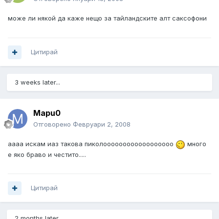
може ли някой да каже нещо за тайландските алт саксофони
Цитирай
3 weeks later...
Mapu0
Отговорено
Февруари 2, 2008
аааа искам иаз такова пиколоооооооооооооооооо
много
е яко браво и честито.....
Цитирай
2 months later...