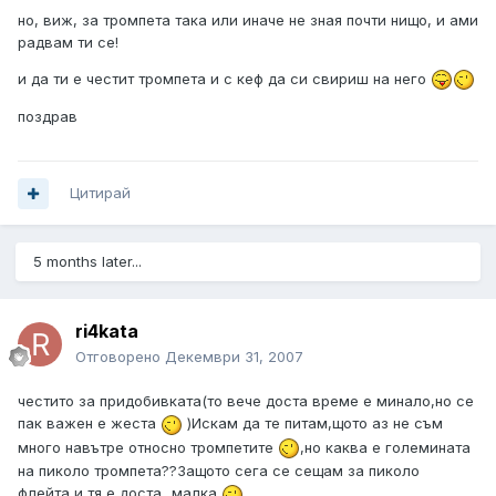
но, виж, за тромпета така или иначе не зная почти нищо, и ами
радвам ти се!
и да ти е честит тромпета и с кеф да си свириш на него
поздрав
Цитирай
5 months later...
ri4kata
Отговорено
Декември 31, 2007
честито за придобивката(то вече доста време е минало,но се
пак важен е жеста
)Искам да те питам,щото аз не съм
много навътре относно тромпетите
,но каква е големината
на пиколо тромпета??Защото сега се сещам за пиколо
флейта,и тя е доста...малка