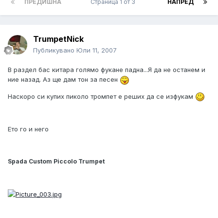
ПРЕДИШНА
Страница 1 от 3
НАПРЕД
TrumpetNick
Публикувано
Юли 11, 2007
В раздел бас китара голямо фукане падна...Я да не останем и
ние назад. Аз ще дам тон за песен
Наскоро си купих пиколо тромпет е реших да се изфукам
Ето го и него
Spada Custom Piccolo Trumpet