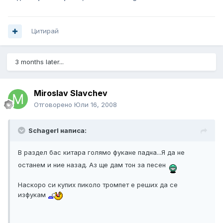
Цитирай
3 months later...
Miroslav Slavchev
Отговорено
Юли 16, 2008
Schagerl написа:
В раздел бас китара голямо фукане падна...Я да не
останем и ние назад. Аз ще дам тон за песен
Наскоро си купих пиколо тромпет е реших да се
изфукам