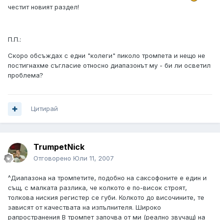
честит новият раздел!
П.П.:
Скоро обсъждах с едни "колеги" пиколо тромпета и нещо не
постигнахме съгласие относно диапазонът му - би ли осветил
проблема?
Цитирай
TrumpetNick
Отговорено
Юли 11, 2007
^Диапазона на тромпетите, подобно на саксофоните е един и
същ, с малката разлика, че колкото е по-висок строят,
толкова ниския регистер се губи. Колкото до височините, те
зависят от качествата на изпълнителя. Широко
рапространения В тромпет започва от ми (реално звучащ) на