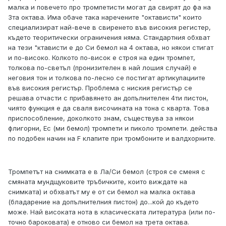
малка и повечето про тромпетисти могат да свирят до фа на
3та октава. Има обаче така наречените "октависти" които
специализират най-вече в свиренето във високия регистер,
където теоритически ограничения няма. Стандартния обхват
на тези "ктависти е до Си бемол на 4 октава, но някои стигат
и по-високо. Колкото по-висок е строя на един тромпет,
толкова по-светъл (пронизителен в най лошия случай) е
неговия тон и толкова по-лесно се постигат артикулациите
във високия регистър. Проблема с ниския регистър се
решава отчасти с прибавянето ан допълнителен 4ти пистон,
чиято функция е да сваля височината на тона с кварта. Това
приспособление, доколкото знам, съществува за някои
флигорни, Ес (ми бемол) тромпети и пиколо тромпети. действа
по подобен начин на F клапите при тромбоните и валдхорните.
Тромпетът на снимката е в Ла/Си бемол (строя се сменя с
смяната мундщуковите тръбичките, които виждате на
снимката) и обхватът му е от си бемол на малка октава
(бладарение на допълнителния пистон) до...кой до където
може. Най високата нота в класическата литература (или по-
точно бароковата) е отново си бемол на трета октава.