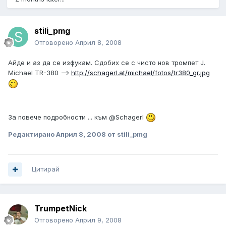
stili_pmg
Отговорено
Април 8, 2008
Айде и аз да се изфукам. Сдобих се с чисто нов тромпет J.
Michael TR-380 -->
http://schagerl.at/michael/fotos/tr380_gr.jpg
За повече подробности ... към @Schagerl
Редактирано
Април 8, 2008
от stili_pmg
Цитирай
TrumpetNick
Отговорено
Април 9, 2008