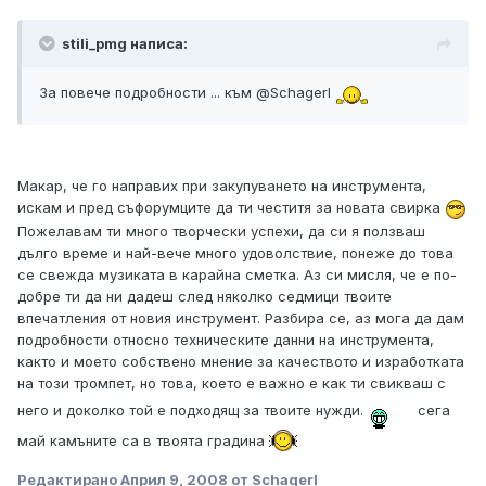
stili_pmg написа:
За повече подробности ... към @Schagerl
Макар, че го направих при закупуването на инструмента,
искам и пред съфорумците да ти честитя за новата свирка
Пожелавам ти много творчески успехи, да си я ползваш
дълго време и най-вече много удоволствие, понеже до това
се свежда музиката в карайна сметка. Аз си мисля, че е по-
добре ти да ни дадеш след няколко седмици твоите
впечатления от новия инструмент. Разбира се, аз мога да дам
подробности относно техническите данни на инструмента,
както и моето собствено мнение за качеството и изработката
на този тромпет, но това, което е важно е как ти свикваш с
него и доколко той е подходящ за твоите нужди.
сега
май камъните са в твоята градина
Редактирано
Април 9, 2008
от Schagerl