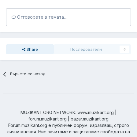
Отговорете в темата...
Share
Последователи
0
Върнете се назад
MUZIKANT.ORG NETWORK: www.muzikant.org |
forum.muzikant.org | bazar.muzikant.org
Forum.muzikant.org е публичен форум, изразяващ строго
лични мнения. Ние зачитаме и защитаваме свободата на