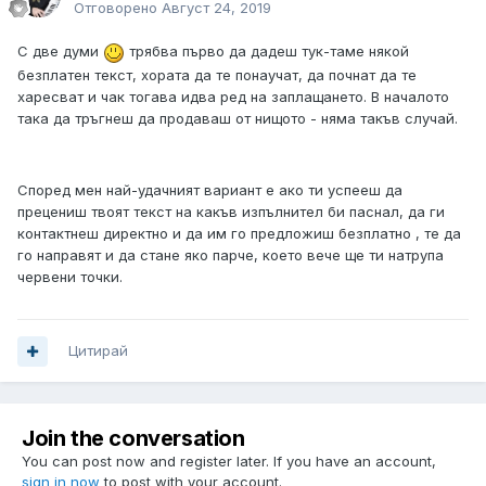
Отговорено
Август 24, 2019
С две думи
трябва първо да дадеш тук-таме някой
безплатен текст, хората да те понаучат, да почнат да те
харесват и чак тогава идва ред на заплащането. В началото
така да тръгнеш да продаваш от нищото - няма такъв случай.
Според мен най-удачният вариант е ако ти успееш да
прецениш твоят текст на какъв изпълнител би паснал, да ги
контактнеш директно и да им го предложиш безплатно , те да
го направят и да стане яко парче, което вече ще ти натрупа
червени точки.
Цитирай
Join the conversation
You can post now and register later. If you have an account,
sign in now
to post with your account.