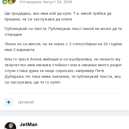
Отговорено
Август 24, 2019
Ще продадеш, ако има кой да купи. Т.е. някой трябва да
прецени, че си заслужава да плати.
Публикувай си текста. Публикуван текст никой не може да ти
открадне.
Лично аз си мисля, че за човек с 2 стихосбирки на 20 години
има 2 варианта.
Или го тресе болна амбиция и си въобразява, че личното му
творчество има някаква стойност или в някакви много редки
случи става дума за нещо сериозно, например Петя
Дубарова. Но това няма значение, ти публикувай текста, ако
си заслужава, ще ти го купят.
Цитирай
JetMan