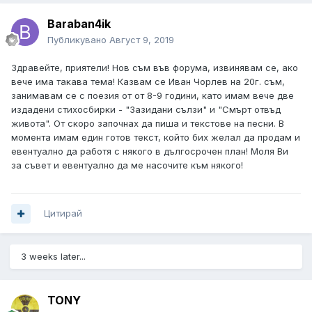
Baraban4ik
Публикувано
Август 9, 2019
Здравейте, приятели! Нов съм във форума, извинявам се, ако
вече има такава тема! Казвам се Иван Чорлев на 20г. съм,
занимавам се с поезия от от 8-9 години, като имам вече две
издадени стихосбирки - "Зазидани сълзи" и "Смърт отвъд
живота". От скоро започнах да пиша и текстове на песни. В
момента имам един готов текст, който бих желал да продам и
евентуално да работя с някого в дългосрочен план! Моля Ви
за съвет и евентуално да ме насочите към някого!
Цитирай
3 weeks later...
TONY