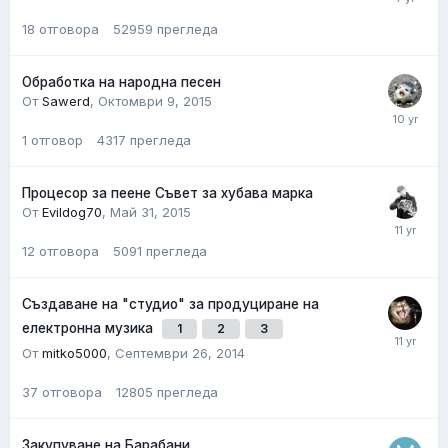
18
отговора
52959
прегледа
Обработка на народна песен
От
Sawerd
,
Октомври 9, 2015
1
отговор
4317
прегледа
Процесор за пеене Съвет за хубава марка
От
Evildog70
,
Май 31, 2015
12
отговора
5091
прегледа
Създаване на "студио" за продуциране на
електронна музика
1
2
3
От
mitko5000
,
Септември 26, 2014
37
отговора
12805
прегледа
Закупуване на Барабани