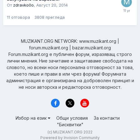
От
zdravko0o
,
Август 20, 2014
11
отговора
3808
прегледа
MUZIKANT.ORG NETWORK: www.muzikant.org |
forum.muzikant.org | bazar.muzikant.org
Forum.muzikant.org е публичен форум, изразяващ строго
лични мнения. Ние зачитаме и защитаваме свободата на
словото, но всеки носи персонална отговорност за това,
което пише и прави в или чрез форума! Форумната
администрация е организирана на доброволен принцип и
не носи авторска и редакторска отговорност.
Избор на език
Общи условия
За контакти
"Бисквитки"
(c) MUZIKANT.ORG 2022
Powered by Invision Community