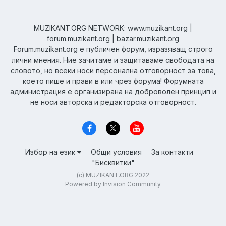
MUZIKANT.ORG NETWORK: www.muzikant.org |
forum.muzikant.org | bazar.muzikant.org
Forum.muzikant.org е публичен форум, изразяващ строго
лични мнения. Ние зачитаме и защитаваме свободата на
словото, но всеки носи персонална отговорност за това,
което пише и прави в или чрез форума! Форумната
администрация е организирана на доброволен принцип и
не носи авторска и редакторска отговорност.
Избор на език
Общи условия
За контакти
"Бисквитки"
(c) MUZIKANT.ORG 2022
Powered by Invision Community