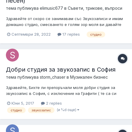
песен)
тема публикува
elimusic677
в
Съвети, трикове, въпроси
Здравейте от скоро се занимавам със Звукозаписи и имам
домашно студио, смесването е голям зор моля ви давайте
съвети защото като слушам другите студия в Youtube имат
Септември 28, 2022
17 replies
студио
хубави плътни баси и меки високи а при мене е точно
обратно работя с CUBASE /Кюбейс/ 10.5 давайте съвети
благодаря предварително...
Добри студия за звукозапис в София
тема публикува
storm_chaser
в
Музикален бизнес
Здравейте, Бихте ли препоръчали моля добри студия за
звукозапис в София, с изключение на Графити ( те са си
супер, но търся какви други варианти има налични в София)
Юни 5, 2017
2 replies
? Благодаря предварително за всеки отговор!
(и %d още)
студио
звукозапис