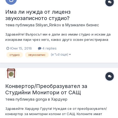
Има ли нужда от лиценз
звукозаписното студио?
тема публикува
Stiliyan_Rinkov
в
Музикален бизнес
Здравейте! Въпросът ми е дали ако имам студио и искам да
изкарвам пари чрез него, какво друго освен регистрирана
фирма за обявяване на печалбите, ми трябва? Чувал съм
Юни 15, 2016
4 replies
нещо за разрешение от Профон и Мюзикаутор, но не съм
(и %d още)
студио
звукозапис
сигурен. Благодаря за отговорите
Конвертор/Преобразувател за
Студийни Монитори от САЩ
тема публикува
gonga
в
Хардуер
Здравейте Хардуер Гурута! Нуждая се от преобразувател/
конвертор за мониторни колони от САЩ. Колоните имат