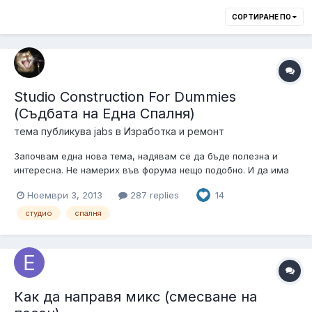
СОРТИРАНЕ ПО
Studio Construction For Dummies
(Съдбата на Една Спалня)
тема публикува
jabs
в
Изработка и ремонт
Започвам една нова тема, надявам се да бъде полезна и
интересна. Не намерих във форума нещо подобно. И да има
успехи/неуспехи в тази област, не са били споделени
Ноември 3, 2013
287 replies
14
открито . А и да греша, извинявам се Една спалня ще бъде
превърната в микроскопично студио. Ще се опитам да я
студио
спалня
направя на границата...
Как да направя микс (смесване на