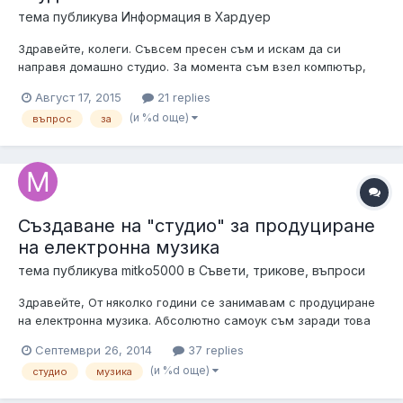
тема публикува
Информация
в
Хардуер
Здравейте, колеги. Съвсем пресен съм и искам да си
направя домашно студио. За момента съм взел компютър,
стойка, поп филтър, кори за яйца, монитори и слушалки.
Август 17, 2015
21 replies
Разполагам с още 300 лева, въпроса ми е каква аудио карта
(и %d още)
въпрос
за
и какъв микрофон да си взема, и също така как се връзват
микрофона и аудио кар...
Създаване на "студио" за продуциране
на електронна музика
тема публикува
mitko5000
в
Съвети, трикове, въпроси
Здравейте, От няколко години се занимавам с продуциране
на електронна музика. Абсолютно самоук съм заради това
нещата не стават бързо. Вече стихнах едно прилично ниво на
Септември 26, 2014
37 replies
създадените от мен тракове и мисля, че това което ме спира
(и %d още)
студио
музика
в моето развитие е техниката. Още като започнах си взех
нисък клас с...