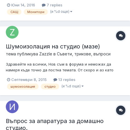
следните параметри за волтаж и ватове: 500 Watts peak
Юни 14, 2016
7 replies
output per pair 250 Watt RMS output per pair Each speaker
(и %d още)
САЩ
Монитори
produces 125 watts peak and 250 watts RMS Input voltage: 120V
Повече инфо за...
Шумоизолация на студио (мазе)
тема публикува
Zazzle
в
Съвети, трикове, въпроси
Здравейте на всички, Нов съм в форума и неможах да
намеря къде точно да постна темата. От скоро и аз като
други реших да си направя студио /иначе трябва да спра да
Септември 8, 2015
13 replies
се занимавам поради липса на свободно пространство/ долу
(и %d още)
шумоизолация
студио
в мазето. Въпроса ми е. Тъй като мазето се намира на -1
етаж и над или...
Въпрос за апаратура за домашно
студио.