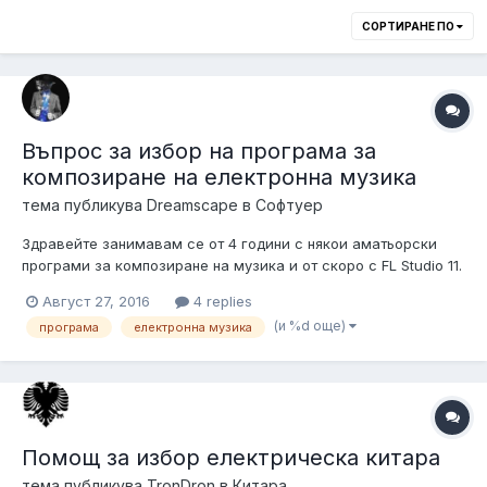
СОРТИРАНЕ ПО
Въпрос за избор на програма за
композиране на електронна музика
тема публикува
Dreamscape
в
Софтуер
Здравейте занимавам се от 4 години с някои аматьорски
програми за композиране на музика и от скоро с FL Studio 11.
Та въпросът ми е понеже чета за Cubase и Reason , коя от
Август 27, 2016
4 replies
тези програми има най-реалистичен звук и с коя мога да
(и %d още)
програма
електронна музика
постигна професионално ниво на траковете си като звучене.
Тъй като с FL S...
Помощ за избор електрическа китара
тема публикува
TronDron
в
Китара