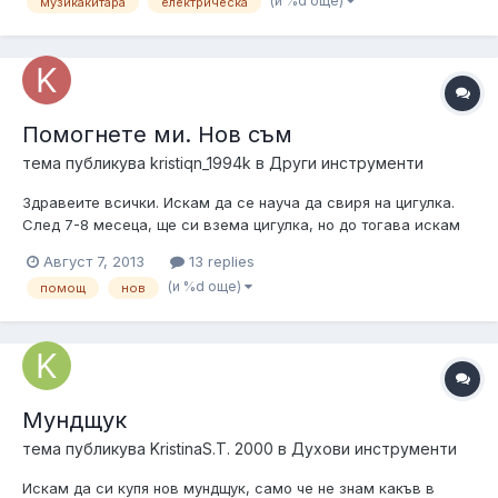
(и %d още)
музикакитара
електрическа
ми е - как да разпозная кои електрически китари имат
ефекти и изкривяване...
Помогнете ми. Нов съм
тема публикува
kristiqn_1994k
в
Други инструменти
Здравеите всички. Искам да се науча да свиря на цигулка.
След 7-8 месеца, ще си взема цигулка, но до тогава искам
да науча малко теория. В училище не наблягах на мизиката
Август 7, 2013
13 replies
смятах, че нотите са просто чертички. Моля ви да ми
(и %d още)
помощ
нов
препоръчате някоя кника или да ми дадете някой линк. Също
така бих искал да з...
Мундщук
тема публикува
KristinaS.T. 2000
в
Духови инструменти
Искам да си купя нов мундщук, само че не знам какъв в