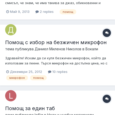
смисъл, че знам, че има такива за джаз, обикновенни и
други. Помогнете ми. Просто искам да знам всички
Май 9, 2013
2 replies
помощ
разновидности на мундщуците, а иначе съм от Варненска
област.
Помощ с избор на безжичен микрофон
тема публикува
Даниел Миленов Николов
в
Вокали
Здравейте! Искам да си купя безжичен микрофон, който да
използвам за пеене. Търся микрофон на достъпна цена, но с
добри характеристики. Ясно ми е, че не може да се намери
Декември 25, 2012
10 replies
нещо кой знае колко добро, но все пак ... да не загубва
микрофон
помощ
обхват, тъй като ще се използва за концерти. Спрял съм се
на това: http:/...
Помощ за един таб
тема публикува
lo6iq
в
Ноти и учебни материали