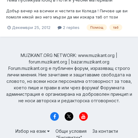
Добър вечер на всички и честита ви Коледа ! Пичове ще ви
помоля някой ако него мързи да ми изкара таб от този
саундтрак . Много ще съм му благодарен !
Декември 25, 2012
2 replies
Помощ
таб
MUZIKANT.ORG NETWORK: www.muzikant.org |
forum.muzikant.org | bazar.muzikant.org
Forum.muzikant.org е публичен форум, изразяващ строго
лични мнения. Ние зачитаме и защитаваме свободата на
словото, но всеки носи персонална отговорност за това,
което пише и прави в или чрез форума! Форумната
администрация е организирана на доброволен принцип и
не носи авторска и редакторска отговорност.
Избор на език
Общи условия
За контакти
"Бисквитки"