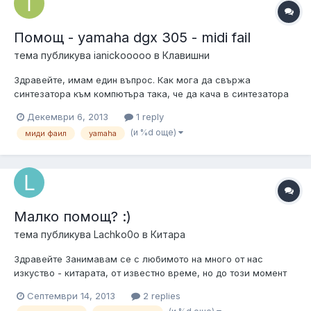
Помощ - yamaha dgx 305 - midi fail
тема публикува
ianickooooo
в
Клавишни
Здравейте, имам един въпрос. Как мога да свържа
синтезатора към компютъра така, че да кача в синтезатора
midi файлове? Благодаря.
Декември 6, 2013
1 reply
(и %d още)
миди фаил
yamaha
Малко помощ? :)
тема публикува
Lachko0o
в
Китара
Здравейте Занимавам се с любимото на много от нас
изкуство - китарата, от известно време, но до този момент
съм свирил само на класическа и акустична китара. Иска ми
Септември 14, 2013
2 replies
се постепенно да навлеза и в по-твърдата музика. И въпроса