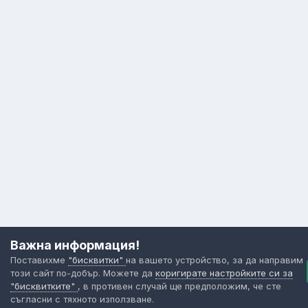
Важна информация!
Поставихме
"бисквитки"
на вашето устройство, за да направим
този сайт по-добър. Можете да
коригирате настройките си за
"бисквитките"
, в противен случай ще предположим, че сте
съгласни с тяхното използване.