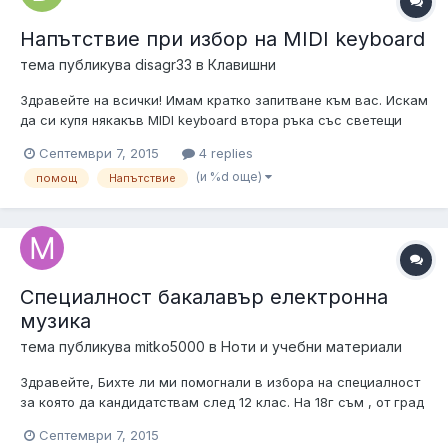
Напътствие при избор на MIDI keyboard
тема публикува
disagr33
в
Клавишни
Здравейте на всички! Имам кратко запитване към вас. Искам
да си купя някакъв MIDI keyboard втора ръка със светещи
клавиши. Начинаещ съм, нямам музикално образование.
Септември 7, 2015
4 replies
Идеята ми е с помощта на Synthesia да се науча да свиря
(и %d още)
помощ
Напътствие
нещо лесно, като Fuer Elise и т.н. Бюджетът ми е до 200лв.
Какво бихте ми преп...
Специалност бакалавър електронна
музика
тема публикува
mitko5000
в
Ноти и учебни материали
Здравейте, Бихте ли ми помогнали в избора на специалност
за която да кандидатствам след 12 клас. На 18г съм , от град
Варна. Имам големи интереси свързани с продуцирането на
Септември 7, 2015
електронна музика със софтуер. Винаги съм искал да се