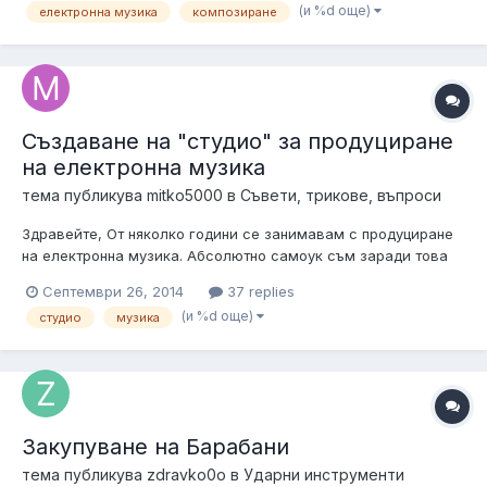
(и %d още)
електронна музика
композиране
занимавам в студио и да създавам или преработвам
интересни продукции. То...
Създаване на "студио" за продуциране
на електронна музика
тема публикува
mitko5000
в
Съвети, трикове, въпроси
Здравейте, От няколко години се занимавам с продуциране
на електронна музика. Абсолютно самоук съм заради това
нещата не стават бързо. Вече стихнах едно прилично ниво на
Септември 26, 2014
37 replies
създадените от мен тракове и мисля, че това което ме спира
(и %d още)
студио
музика
в моето развитие е техниката. Още като започнах си взех
нисък клас с...
Закупуване на Барабани
тема публикува
zdravko0o
в
Ударни инструменти