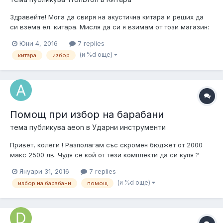
Здравейте! Мога да свиря на акустична китара и реших да
си взема ел. китара. Мисля да си я взимам от този магазин:
ТУК Не разбирам много от ел. китари, затова ми трябва
Юни 4, 2016
7 replies
помощта ви, засега съм си харесал ето тази: ТУК Но гледам
(и %d още)
китара
избор
тази няма whammy bar, а аз искам да е с whammy bar. На нея
предимно ще...
Помощ при избор на барабани
тема публикува
aeon
в
Ударни инструменти
Привет, колеги ! Разполагам със скромен бюджет от 2000
макс 2500 лв. Чудя се кой от тези комплекти да си купя ?
http://rockshock.eu/barabani/akustichni-barabani-bg/tama-
Януари 31, 2016
7 replies
sk62hzbns-tsm-bg.html?mfp=price[999,2047],stock_status[7]
(и %d още)
избор на барабани
помощ
http://www.musicworld.bg/bg/c_2956/i_54014/Mapex_AR628S_W
T_b...