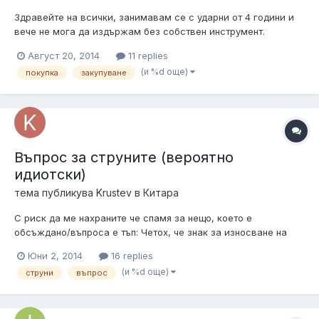
Здравейте на всички, занимавам се с ударни от 4 години и
вече не мога да издържам без собствен инструмент.
Намерих едни барабани в немския ebay и искам да ви питам
Август 20, 2014
11 replies
за мнението ви. Ето и въпросният комплект:
(и %d още)
покупка
закупуване
http://www.ebay.de/itm/Schlagzeug-Drumset-Mapex-Venus-
Series-/251621548838?pt=Drums_Per...
Въпрос за струните (вероятно
идиотски)
тема публикува
Krustev
в
Китара
С риск да ме нахраните че спамя за нещо, което е
обсъждано/въпроса е тъп: Четох, че знак за износване на
струните е обезцветяването им, а аз свиря от 4 дни (днес
Юни 2, 2014
16 replies
около 5-6 часа, иначе по по-малко) и забелязвам че 1ва и
(и %d още)
струни
въпрос
2ра струна са си загубили цвета при 1ви и 2ри фрет особено.
Това нормално ли е и...