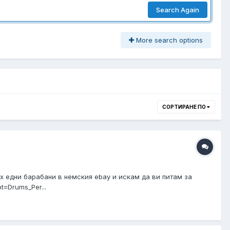
Search Again
More search options
СОРТИРАНЕ ПО
х едни барабани в немския ebay и искам да ви питам за
t=Drums_Per...