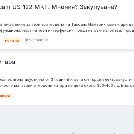
cam US-122 MKII. Мнения? Закупуване?
 впечатления за тези три модела на Tascam. Намерих коментари въ
 функционалност на тези интерфейси? Преди не съм използвал проду
(и %d още)
покупка
итара
качествена акустична от 3 години) и сега си търся електроакустич
тносно магазини и модели китари на цена около 300-400 лв. Благода
китара