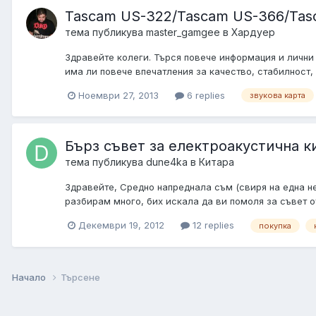
Tascam US-322/Tascam US-366/Tas
тема публикува
master_gamgee
в
Хардуер
Здравейте колеги. Търся повече информация и лични
има ли повече впечатления за качество, стабилност,
Ноември 27, 2013
6 replies
звукова карта
Бърз съвет за електроакустична к
тема публикува
dune4ka
в
Китара
Здравейте, Средно напреднала съм (свиря на една не
разбирам много, бих искала да ви помоля за съвет о
Декември 19, 2012
12 replies
покупка
Начало
Търсене