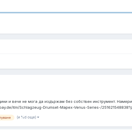
дини и вече не мога да издържам без собствен инструмент. Намери
ebay.de/itm/Schlagzeug-Drumset-Mapex-Venus-Series-/251621548838?p
(и %d още)
пуване