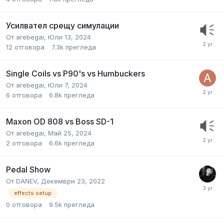
Усилвател срещу симулации
От
arebegai
,
Юли 13, 2024
12
отговора
7.3k
прегледа
Single Coils vs P90's vs Humbuckers
От
arebegai
,
Юли 7, 2024
6
отговора
6.8k
прегледа
Maxon OD 808 vs Boss SD-1
От
arebegai
,
Май 25, 2024
2
отговора
6.6k
прегледа
Pedal Show
От
DANEV
,
Декември 23, 2022
effects setup
0
отговора
9.5k
прегледа