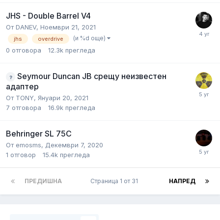
JHS - Double Barrel V4
От
DANEV
,
Ноември 21, 2021
(и %d още)
jhs
overdrive
0
отговора
12.3k
прегледа
Seymour Duncan JB срещу неизвестен
адаптер
От
TONY
,
Януари 20, 2021
7
отговора
16.9k
прегледа
Behringer SL 75C
От
emosms
,
Декември 7, 2020
1
отговор
15.4k
прегледа
ПРЕДИШНА
Страница 1 от 31
НАПРЕД