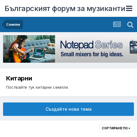
Българският форум за музиканти
Семпли
Китарни
Поствайте тук китарни семпли.
Създайте нова тема
СОРТИРАНЕ ПО