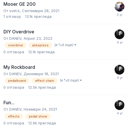
Mooer GE 200
От
svet.k
,
Септември 28, 2021
1
отговор
13.1k
прегледа
DIY Overdrive
От
DANEV
,
Април 23, 2022
(и %d още)
overdrive
aliexpress
0
отговора
12.1k
прегледа
My Rockboard
От
DANEV
,
Декември 18, 2021
(и %d още)
pedalboard
effect chain
0
отговора
12.5k
прегледа
Fun...
От
DANEV
,
Ноември 24, 2021
effects
pedal show
0
отговора
12.6k
прегледа