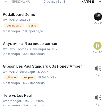
ПРЕДИШНА
Страница 1 от 31
НАПРЕД
Pedalboard Demo
От
DANEV
,
Май 21
pedalboard
demo
0
отговора
1.1k
прегледа
Акустични IR за пиезо сигнал
От
Baby Thomas
,
Декември 14, 2025
9
отговора
3.5k
прегледа
Gibson Les Paul Standard 60s Honey Amber
От
DANEV
,
Февруари 14, 2025
(и %d още)
gibson
les paul
5
отговора
6.7k
прегледа
Tele vs Les Paul
От
arebegai
,
Юли 28, 2024
4
отговора
7.8k
прегледа