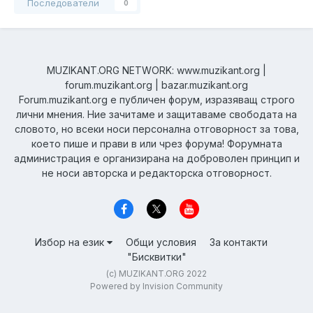
Последователи
0
MUZIKANT.ORG NETWORK: www.muzikant.org |
forum.muzikant.org | bazar.muzikant.org
Forum.muzikant.org е публичен форум, изразяващ строго
лични мнения. Ние зачитаме и защитаваме свободата на
словото, но всеки носи персонална отговорност за това,
което пише и прави в или чрез форума! Форумната
администрация е организирана на доброволен принцип и
не носи авторска и редакторска отговорност.
Избор на език
Общи условия
За контакти
"Бисквитки"
(c) MUZIKANT.ORG 2022
Powered by Invision Community