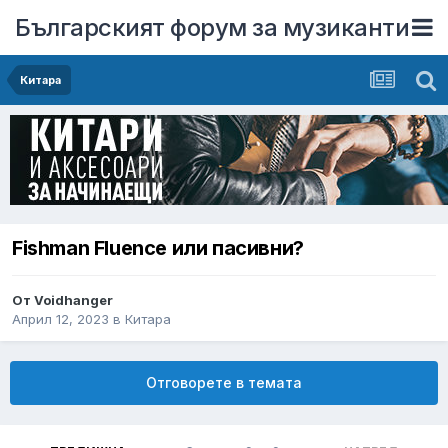
Българският форум за музиканти
Китара
Fishman Fluence или пасивни?
От
Voidhanger
Април 12, 2023
в
Китара
Отговорете в темата