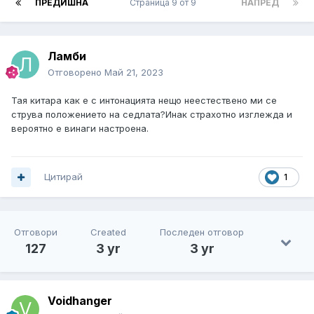
ПРЕДИШНА
Страница 9 от 9
НАПРЕД
Ламби
Отговорено
Май 21, 2023
Тая китара как е с интонацията нещо неестествено ми се
струва положението на седлата?Инак страхотно изглежда и
вероятно е винаги настроена.
Цитирай
1
Отговори
Created
Последен отговор
127
3 yr
3 yr
Voidhanger