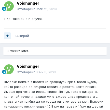
Voidhanger
Отговорено
Май 21, 2023
Е да, така си е в случая.
Цитирай
3 weeks later...
Voidhanger
Отговорено
Юни 8, 2023
Въпреки всичко я пратих на процедури при Стефан Кудев,
който разбира се свърши отплична работа, както винаги.
Имаше прагчета за изравняване. До тук, това е китарата,
която най-точно и наживо ми отъждествява предствата в
главата как трябва да се усеща една китара за мен. Въпреки
ненормално ниския екшън( 0.8 мм на първа и 1.1мм на шеста)