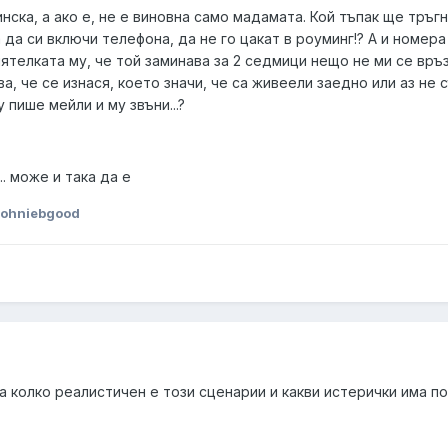
нска, а ако е, не е виновна само мадамата. Кой тъпак ще тръг
 да си включи телефона, да не го цакат в роуминг!? А и номера
ятелката му, че той заминава за 2 седмици нещо не ми се връзв
а, че се изнася, което значи, че са живеели заедно или аз не 
 пише мейли и му звъни...?
.. може и така да е
johniebgood
 колко реалистичен е този сценарии и какви истерички има по 