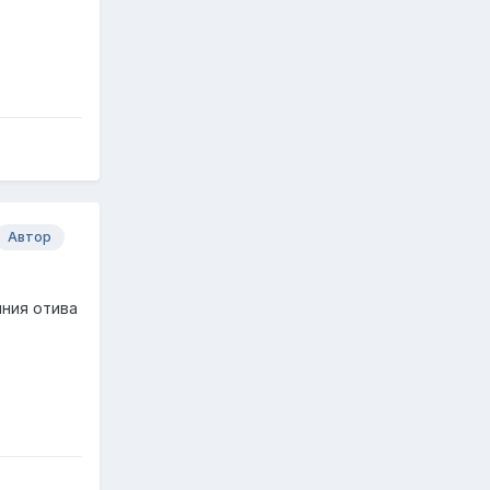
Автор
иния отива