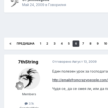
Май 24, 2009
в
Говорилня
ПРЕДИШНА
1
2
3
4
5
6
7
8
9
10
7thString
Отговорено
Август 13, 2009
Един полезен урок за господата
http://emailsfromcrazypeople.com/
Чудя се, да се смея ли, или да пл
Members
3.1k