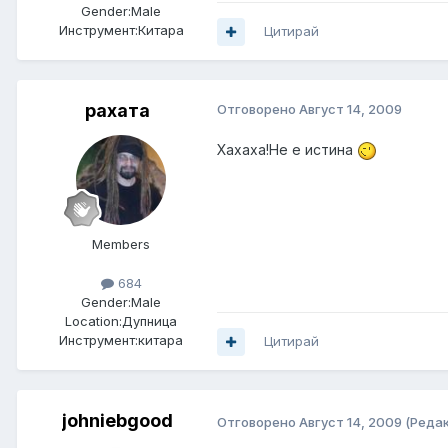
Gender:
Male
Инструмент:
Китара
Цитирай
рахата
Отговорено
Август 14, 2009
Хахаха!Не е истина
Members
684
Gender:
Male
Location:
Дупница
Инструмент:
китара
Цитирай
johniebgood
Отговорено
Август 14, 2009
(Реда