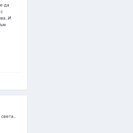
не да
 с
а...И
съм
света...