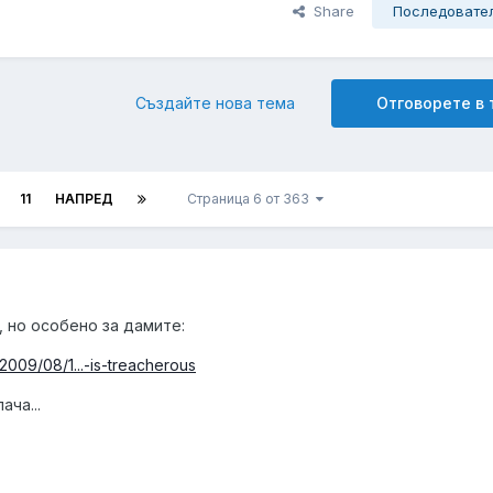
Share
Последовате
Създайте нова тема
Отговорете в
11
НАПРЕД
Страница 6 от 363
, но особено за дамите:
2009/08/1...-is-treacherous
ача...