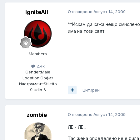
IgniteAll
Отговорено
Август 14, 2009
^^Искам да кажа нещо смислено о
има на този свят!
Members
2.4k
Gender:
Male
Location:
София
Инструмент:
Stiletto
Studio 6
Цитирай
zombie
Отговорено
Август 14, 2009
ЛЕ - ЛЕ...
Тая жена определено не е била 