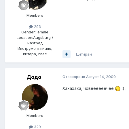
Members
293
Gender:
Female
Location:
Augsburg /
Разград
Инструмент:
пиано,
китара, глас
Цитирай
Додо
Отговорено
Август 14, 2009
Хахахаха, човеееееечее
:) .
Members
329