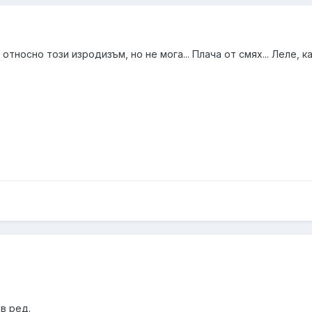
тносно този изродизъм, но не мога... Плача от смях... Леле, к
в ред.