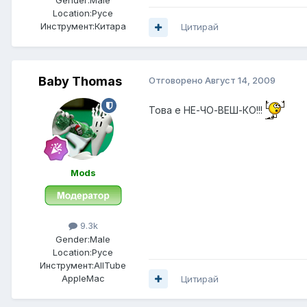
Gender:
Male
Location:
Русе
Инструмент:
Китара
Цитирай
Baby Thomas
Отговорено
Август 14, 2009
Това е НЕ-ЧО-ВЕШ-КО!!!
Mods
9.3k
Gender:
Male
Location:
Русе
Инструмент:
AllTube
AppleMac
Цитирай