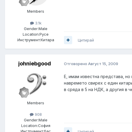
Members
3.1k
Gender:
Male
Location:
Русе
Инструмент:
Китара
Цитирай
johniebgood
Отговорено
Август 15, 2009
Е, имам известна представа, но
навремето свирех с един китари
в сряда в 5 на НДК, а другия в ч
Members
908
Gender:
Male
Location:
София
Инструмент:
бас
Цитирай