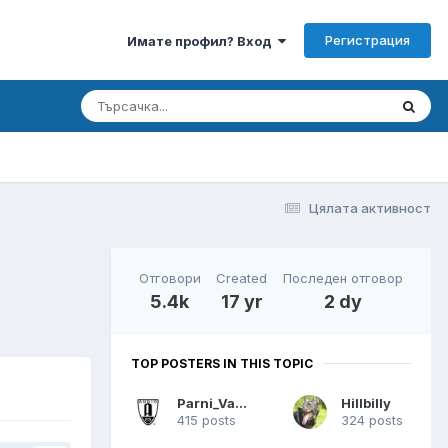
Регистрация
Имате профил? Вход
Цялата активност
Отговори
Created
Последен отговор
5.4k
17 yr
2 dy
TOP POSTERS IN THIS TOPIC
Parni_Valjak
Hillbilly
415 posts
324 posts