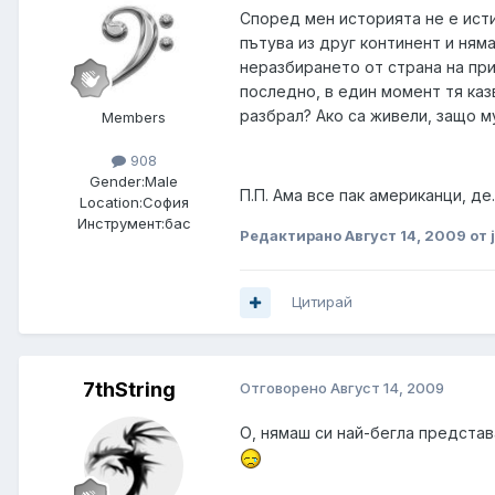
Според мен историята не е исти
пътува из друг континент и няма
неразбирането от страна на при
последно, в един момент тя казв
разбрал? Ако са живели, защо му
Members
908
Gender:
Male
П.П. Ама все пак американци, де.
Location:
София
Инструмент:
бас
Редактирано
Август 14, 2009
от 
Цитирай
7thString
Отговорено
Август 14, 2009
О, нямаш си най-бегла представа