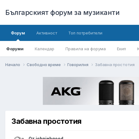
Българският форум за музиканти
Форум
Активност
Топ потребители
Форуми
Календар
Правила на форума
Екип
Начало
Свободно време
Говорилня
Забавна простотия
Забавна простотия
От
johniebgood