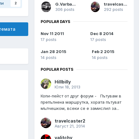
ли
2
G.Varbanov
travelcaster2
306 posts
292 posts
POPULAR DAYS
 темата
Nov 11 2011
Dec 8 2014
17 posts
17 posts
Jan 28 2015
Feb 2 2015
14 posts
14 posts
POPULAR POSTS
Hillbilly
Юли 18, 2013
Копи-пейст от друг форум - Пътувам в
препълнена маршрутка, хората пътуват
мълчешком, всеки се е замислил за...
travelcaster2
Август 21, 2014
valitchy