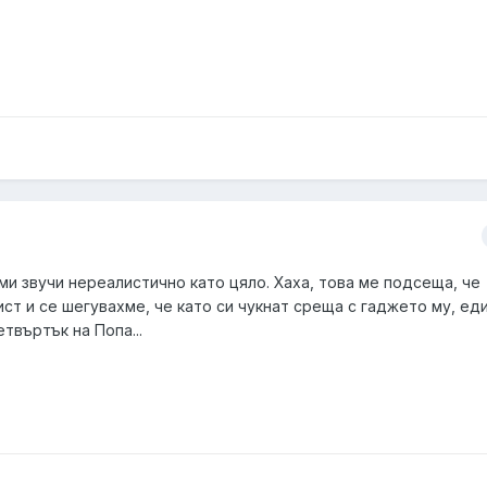
 ми звучи нереалистично като цяло. Хаха, това ме подсеща, че
ст и се шегувахме, че като си чукнат среща с гаджето му, ед
етвъртък на Попа...