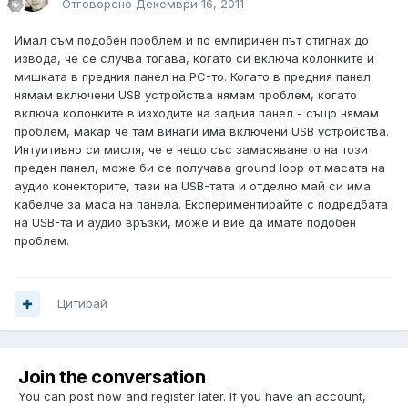
Отговорено
Декември 16, 2011
Имал съм подобен проблем и по емпиричен път стигнах до
извода, че се случва тогава, когато си включа колонките и
мишката в предния панел на PC-то. Когато в предния панел
нямам включени USB устройства нямам проблем, когато
включа колонките в изходите на задния панел - също нямам
проблем, макар че там винаги има включени USB устройства.
Интуитивно си мисля, че е нещо със замасяването на този
преден панел, може би се получава ground loop от масата на
аудио конекторите, тази на USB-тата и отделно май си има
кабелче за маса на панела. Експериментирайте с подредбата
на USB-та и аудио връзки, може и вие да имате подобен
проблем.
Цитирай
Join the conversation
You can post now and register later. If you have an account,