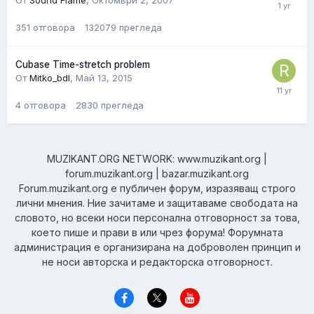
От
Sound Flame
,
Октомври 2, 2007
351
отговора
132079
прегледа
Cubase Time-stretch problem
От
Mitko_bdl
,
Май 13, 2015
4
отговора
2830
прегледа
MUZIKANT.ORG NETWORK: www.muzikant.org |
forum.muzikant.org | bazar.muzikant.org
Forum.muzikant.org е публичен форум, изразяващ строго
лични мнения. Ние зачитаме и защитаваме свободата на
словото, но всеки носи персонална отговорност за това,
което пише и прави в или чрез форума! Форумната
администрация е организирана на доброволен принцип и
не носи авторска и редакторска отговорност.