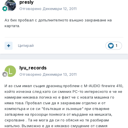
presly
Отговорено
Декември 12, 2011
Аз бих пробвал с допълнителното външно захранване на
картата.
Цитирай
1
lyu_records
Отговорено
Декември 13, 2011
И аз съм имал същия дразнещ проблем с M-AUDIO firewire 410,
който изчезна след като си смених PC-то интересното е че не
намирам никаква логика но е факт че с новата машина го
няма това. Пробвал съм да я захранвам отделно и от
компютъра и се си "бзъткаше и зъзнеше" при отваряне
затваряне на прозорци понякога от мърдане на мишката,
скролване . Та не мога да си го обясня но те разбирам
напълно. Възможно е да е някакво смущение от самия