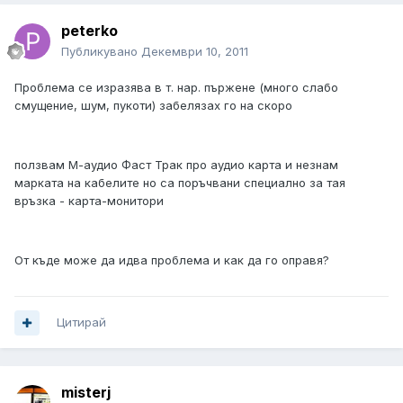
peterko
Публикувано
Декември 10, 2011
Проблема се изразява в т. нар. пържене (много слабо
смущение, шум, пукоти) забелязах го на скоро
ползвам М-аудио Фаст Трак про аудио карта и незнам
марката на кабелите но са поръчвани специално за тая
връзка - карта-монитори
От къде може да идва проблема и как да го оправя?
Цитирай
misterj