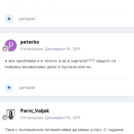
Цитирай
peterko
Отговорено
Декември 14, 2011
а ако проблема е в тялото а не в картата???? защото се
появява независимо дали е пусната или не...
Цитирай
Parni_Valjak
Отговорено
Декември 14, 2011
Така с половинчати питания няма да имаш успех. С гадаене