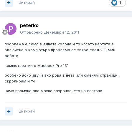
Цитирай
1
peterko
Отговорено
Декември 12, 2011
проблема е само в едната колона и то когато картата е
включена в компютъра проблема се явява след 2-3 мин
работа
компютъра ми е Macbook Pro 13"
особено ясно звучи ако ровя в нета или сменям страници ,
скролирам и тн...
няма промяна ако махна захранването на лаптопа
Цитирай