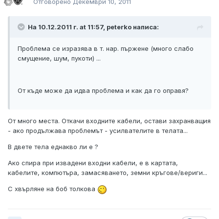
Отговорено
Декември 10, 2011
На 10.12.2011 г. at 11:57, peterko написа:
Проблема се изразява в т. нар. пържене (много слабо
смущение, шум, пукоти) ...
От къде може да идва проблема и как да го оправя?
От много места. Откачи входните кабели, остави захранващия
- ако продължава проблемът - усилвателите в телата...
В двете тела еднакво ли е ?
Ако спира при извадени входни кабели, е в картата,
кабелите, компютъра, замасяването, земни кръгове/вериги...
С хвърляне на боб толкова