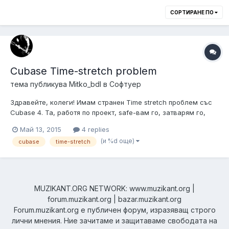
СОРТИРАНЕ ПО
Cubase Time-stretch problem
тема публикува
Mitko_bdl
в
Софтуер
Здравейте, колеги! Имам странен Time stretch проблем със
Cubase 4. Та, работя по проект, safe-вам го, затварям го,
започвам нова сесия, записвам, save-вам, затварям, всико
Май 13, 2015
4 replies
е ок и затварям програмата. В момента в който отварям
(и %d още)
cubase
time-stretch
отново проектите от същия ден всичко е забързано, pitch-
нато високо, stre...
MUZIKANT.ORG NETWORK: www.muzikant.org |
forum.muzikant.org | bazar.muzikant.org
Forum.muzikant.org е публичен форум, изразяващ строго
лични мнения. Ние зачитаме и защитаваме свободата на