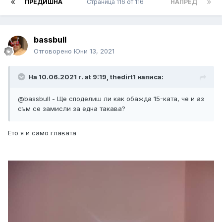
ПРЕДИШНА
Страница 116 от 116
НАПРЕД
bassbull
Отговорено
Юни 13, 2021
На 10.06.2021 г. at 9:19,
thedirt1
написа:
@bassbull - Ще споделиш ли как обажда 15-ката, че и аз
съм се замисли за една такава?
Ето я и само главата