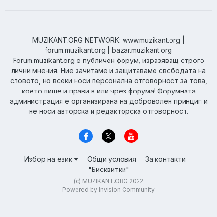
MUZIKANT.ORG NETWORK: www.muzikant.org |
forum.muzikant.org | bazar.muzikant.org
Forum.muzikant.org е публичен форум, изразяващ строго
лични мнения. Ние зачитаме и защитаваме свободата на
словото, но всеки носи персонална отговорност за това,
което пише и прави в или чрез форума! Форумната
администрация е организирана на доброволен принцип и
не носи авторска и редакторска отговорност.
Избор на език
Общи условия
За контакти
"Бисквитки"
(c) MUZIKANT.ORG 2022
Powered by Invision Community