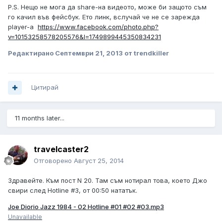
P.S. Нещо не мога да share-на видеото, може би защото съм
го качил във фейсбук. Ето линк, вслучай че не се зарежда
player-a
https://www.facebook.com/photo.php?
v=10153258578205576&l=1749899445350834231
Редактирано
Септември 21, 2013
от trendkiller
Цитирай
11 months later...
travelcaster2
Отговорено
Август 25, 2014
Здравейте. Към пост N 20. Там съм нотирал това, което Джо
свири след Hotline #3, от 00:50 нататък.
Joe Diorio Jazz 1984 - 02 Hotline #01 #02 #03.mp3
Unavailable