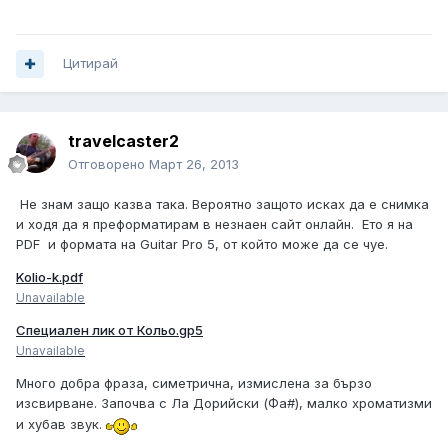
Цитирай
travelcaster2
Отговорено
Март 26, 2013
Не знам защо казва така. Вероятно защото исках да е снимка
и ходя да я преформатирам в незнаен сайт онлайн. Ето я на
PDF и формата на Guitar Pro 5, от който може да се чуе.
Kolio-k.pdf
Unavailable
Специален лик от Кольо.gp5
Unavailable
Много добра фраза, симетрична, измислена за бързо
изсвирване. Започва с Ла Дорийски (Фа#), малко хроматизми
и хубав звук.