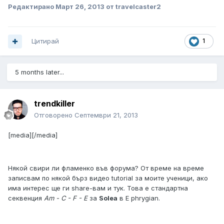
Редактирано
Март 26, 2013
от travelcaster2
Цитирай
1
5 months later...
trendkiller
Отговорено
Септември 21, 2013
[media][/media]
Някой свири ли фламенко във форума? От време на време
записвам по някой бърз видео tutorial за моите ученици, ако
има интерес ще ги share-вам и тук. Това е стандартна
секвенция
Am - C - F - E
за
Solea
в E phrygian.