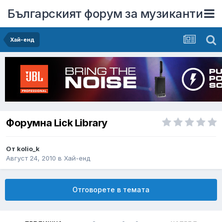
Българският форум за музиканти
Хай-енд
Форумна Lick Library
От
kolio_k
Август 24, 2010
в
Хай-енд
Отговорете в темата