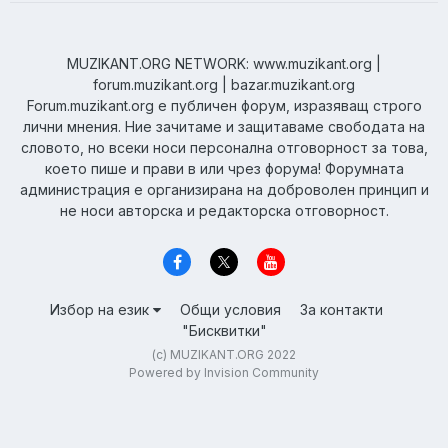
MUZIKANT.ORG NETWORK: www.muzikant.org |
forum.muzikant.org | bazar.muzikant.org
Forum.muzikant.org е публичен форум, изразяващ строго
лични мнения. Ние зачитаме и защитаваме свободата на
словото, но всеки носи персонална отговорност за това,
което пише и прави в или чрез форума! Форумната
администрация е организирана на доброволен принцип и
не носи авторска и редакторска отговорност.
Избор на език
Общи условия
За контакти
"Бисквитки"
(c) MUZIKANT.ORG 2022
Powered by Invision Community