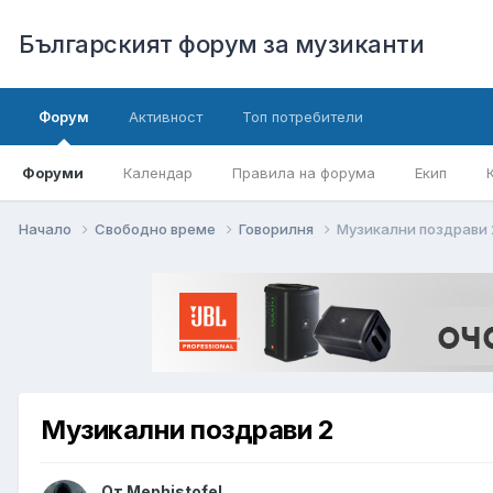
Българският форум за музиканти
Форум
Активност
Топ потребители
Форуми
Календар
Правила на форума
Екип
Начало
Свободно време
Говорилня
Музикални поздрави 
Музикални поздрави 2
От
Mephistofel