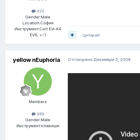
420
Gender:
Male
Location:
София
Инструмент:
Cort Evl-K4
EVIL >:-)
Цитирай
yellow nEuphoria
Отговорено
Декември 2, 2008
Members
989
Gender:
Male
Инструмент:
клавиши