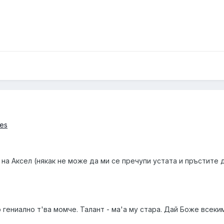
ses
м на Аксел (някак не може да ми се пречупи устата и пръстите 
 гениално т'ва момче. Талант - ма'а му стара. Дай Боже всеки