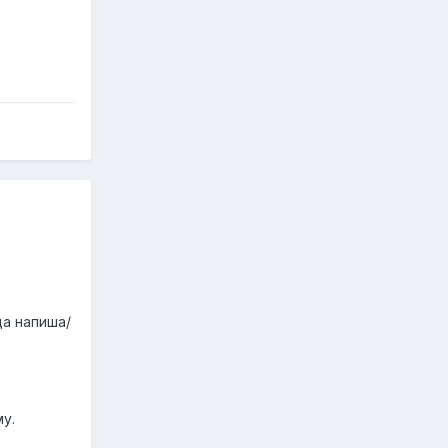
да напиша/
му.