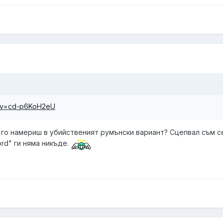
h?v=cd-p6KoH2eU
 го намериш в убийственият румънски вариант? Сцепвал съм с
ord" ги няма никъде.