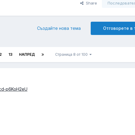
Share
Последовате
Създайте нова тема
Отговорете в
2
13
НАПРЕД
Страница 8 от 100
=cd-p6KoH2eU