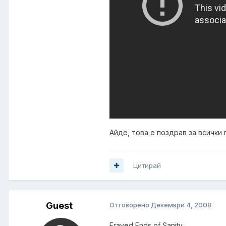
Айде, това е поздрав за всички
Цитирай
Guest
Отговорено
Декември 4, 2008
Frayed Ends of Sanity