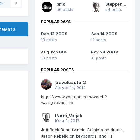
ли
0
bmo
Steppenwolf
56 posts
54 posts
POPULAR DAYS
 темата
Dec 12 2009
Sep 14 2009
13 posts
11 posts
Aug 12 2008
Nov 28 2008
10 posts
10 posts
POPULAR POSTS
travelcaster2
Август 14, 2014
https://www.youtube.com/watch?
v=Z3_GOk36JD0
Parni_Valjak
Юли 3, 2013
Jeff Beck Band (Vinnie Colaiata on drums,
Jason Rebello on keyboards, and Tal