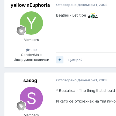
yellow nEuphoria
Отговорено
Декември 1, 2008
Beatles - Let it be
Members
989
Gender:
Male
Инструмент:
клавиши
Цитирай
sasog
Отговорено
Декември 1, 2008
^ Beatallica - The thing that should 
И като се открехнах на тия пич
Members