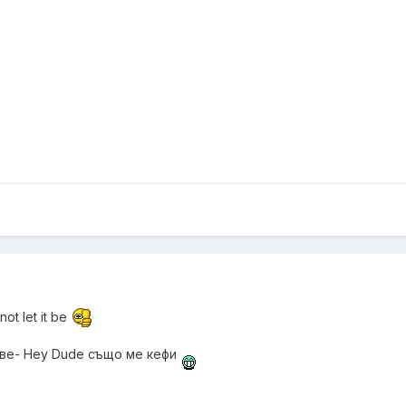
not let it be
ове- Hey Dude също ме кефи