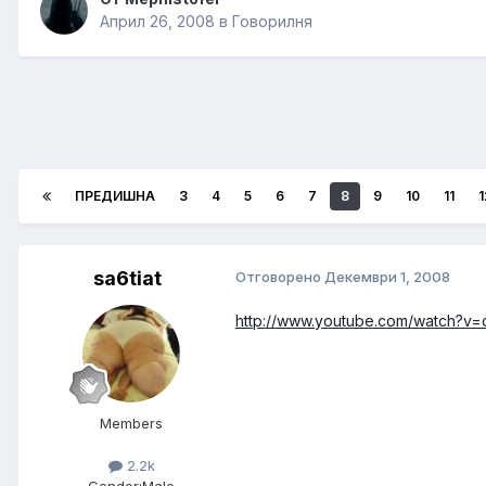
Април 26, 2008
в
Говорилня
ПРЕДИШНА
3
4
5
6
7
8
9
10
11
1
sa6tiat
Отговорено
Декември 1, 2008
http://www.youtube.com/watch?v
Members
2.2k