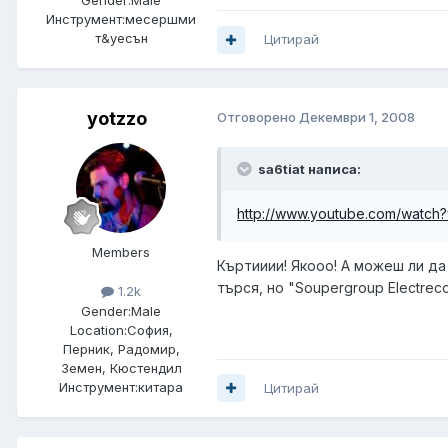
Gender:
Male
Инструмент:
месершми
т&уесън
Цитирай
yotzzo
Отговорено
Декември 1, 2008
sa6tiat написа:
http://www.youtube.com/watc
Members
Къртииии! Якооо! А можеш ли да
търся, но "Soupergroup Electrec
1.2k
Gender:
Male
Location:
София,
Перник, Радомир,
Земен, Кюстендил
Инструмент:
китара
Цитирай