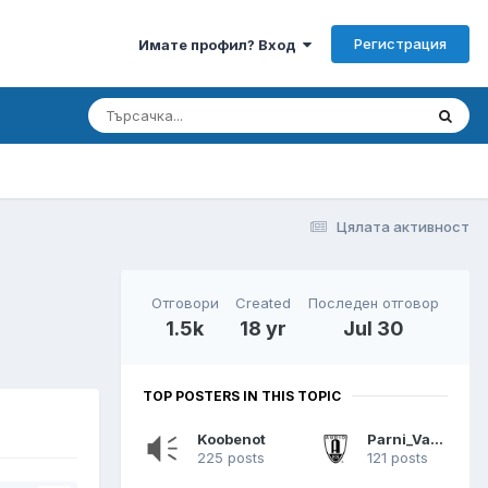
Регистрация
Имате профил? Вход
Цялата активност
Отговори
Created
Последен отговор
1.5k
18 yr
Jul 30
TOP POSTERS IN THIS TOPIC
Koobenot
Parni_Valjak
225 posts
121 posts