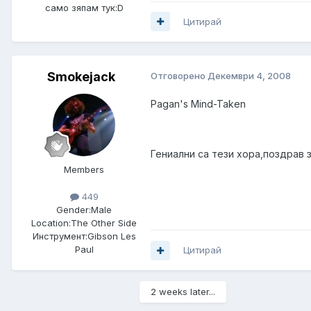
само зяпам тук:D
Цитирай
Smokejack
Отговорено
Декември 4, 2008
Pagan's Mind-Taken
Гениални са тези хора,поздрав 
Members
449
Gender:
Male
Location:
The Other Side
Инструмент:
Gibson Les
Paul
Цитирай
2 weeks later...