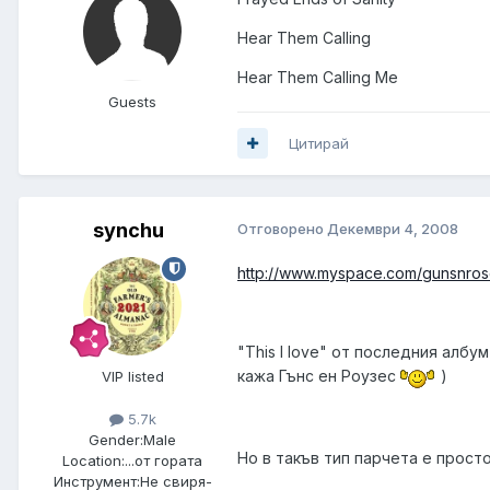
Hear Them Calling
Hear Them Calling Me
Guests
Цитирай
synchu
Отговорено
Декември 4, 2008
http://www.myspace.com/gunsnro
"This I love" от последния албу
кажа Гънс ен Роузес
)
VIP listed
5.7k
Gender:
Male
Но в такъв тип парчета е просто
Location:
...от гората
Инструмент:
Не свиря-