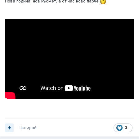
Нова година, нов късмет, а от нас ново парче
Цитирай
3