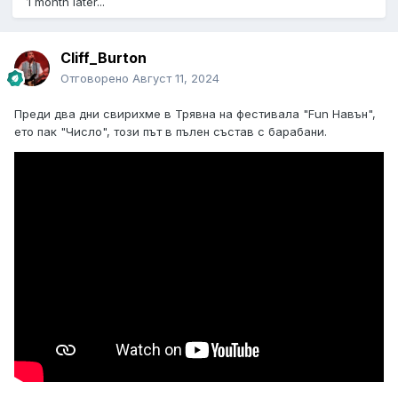
1 month later...
Cliff_Burton
Отговорено
Август 11, 2024
Преди два дни свирихме в Трявна на фестивала "Fun Навън",
ето пак "Число", този път в пълен състав с барабани.