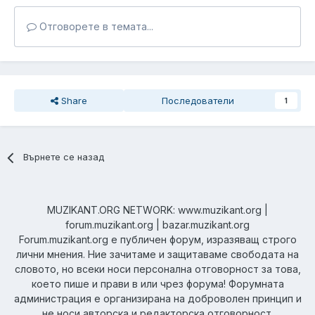
Отговорете в темата...
Share
Последователи
1
Върнете се назад
MUZIKANT.ORG NETWORK: www.muzikant.org |
forum.muzikant.org | bazar.muzikant.org
Forum.muzikant.org е публичен форум, изразяващ строго
лични мнения. Ние зачитаме и защитаваме свободата на
словото, но всеки носи персонална отговорност за това,
което пише и прави в или чрез форума! Форумната
администрация е организирана на доброволен принцип и
не носи авторска и редакторска отговорност.