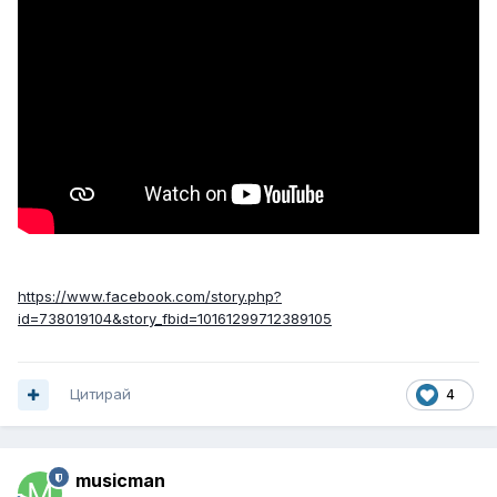
https://www.facebook.com/story.php?
id=738019104&story_fbid=10161299712389105
Цитирай
4
musicman