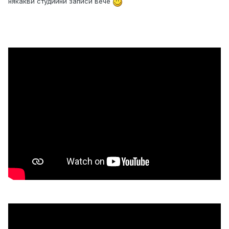
някакви студийни записи вече