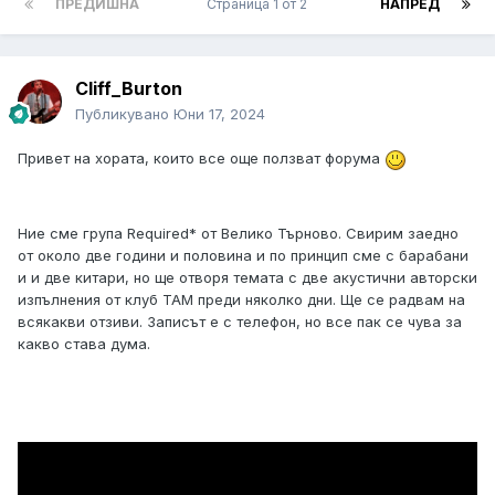
ПРЕДИШНА
Страница 1 от 2
НАПРЕД
Cliff_Burton
Публикувано
Юни 17, 2024
Привет на хората, които все още ползват форума
Ние сме група Required* от Велико Търново. Свирим заедно
от около две години и половина и по принцип сме с барабани
и и две китари, но ще отворя темата с две акустични авторски
изпълнения от клуб ТАМ преди няколко дни. Ще се радвам на
всякакви отзиви. Записът е с телефон, но все пак се чува за
какво става дума.