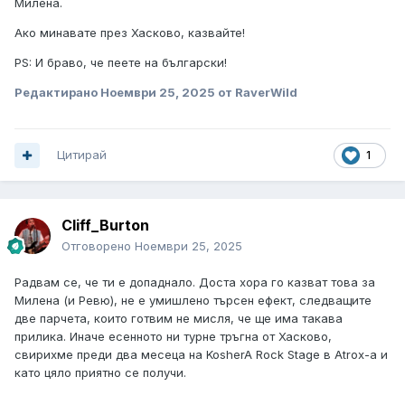
Милена.
Ако минавате през Хасково, казвайте!
PS: И браво, че пеете на български!
Редактирано
Ноември 25, 2025
от RaverWild
Цитирай
1
Cliff_Burton
Отговорено
Ноември 25, 2025
Радвам се, че ти е допаднало. Доста хора го казват това за
Милена (и Ревю), не е умишлено търсен ефект, следващите
две парчета, които готвим не мисля, че ще има такава
прилика. Иначе есенното ни турне тръгна от Хасково,
свирихме преди два месеца на KosherA Rock Stage в Atrox-a и
като цяло приятно се получи.