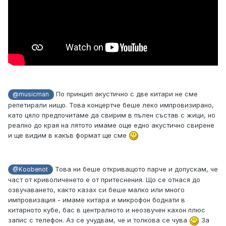
По принцип акустично с две китари не сме
@musicman
репетирали нищо. Това концертче беше леко импровизирано,
като цяло предпочитаме да свирим в пълен състав с жици, но
реално до края на лятото имаме още едно акустично свирене
и ще видим в какъв формат ще сме
Това ни беше откриващото парче и допускам, че
@Koobenot
част от криволиченето е от притеснения. Що се отнася до
озвучаването, както казах си беше малко или много
импровизация - имаме китара и микрофон боднати в
китарното кубе, бас в централното и неозвучен кахон плюс
запис с телефон. Аз се учудвам, че и толкова се чува
За