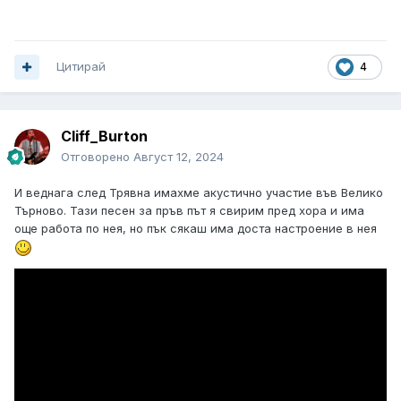
Цитирай
4
Cliff_Burton
Отговорено
Август 12, 2024
И веднага след Трявна имахме акустично участие във Велико
Търново. Тази песен за пръв път я свирим пред хора и има
още работа по нея, но пък сякаш има доста настроение в нея