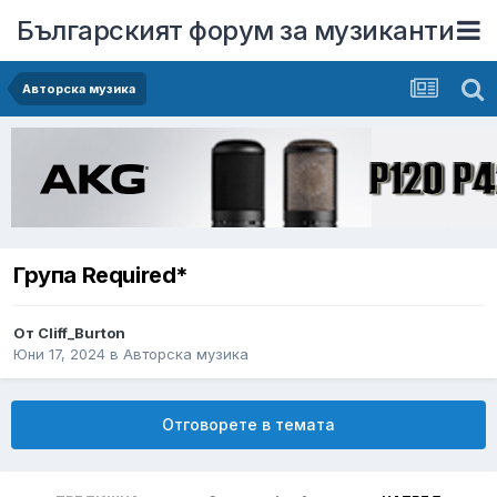
Българският форум за музиканти
Авторска музика
Група Required*
От
Cliff_Burton
Юни 17, 2024
в
Авторска музика
Отговорете в темата