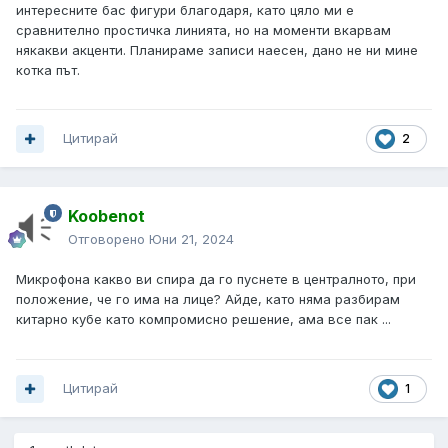
интересните бас фигури благодаря, като цяло ми е
сравнително простичка линията, но на моменти вкарвам
някакви акценти. Планираме записи наесен, дано не ни мине
котка път.
Цитирай
2
Koobenot
Отговорено
Юни 21, 2024
Микрофона какво ви спира да го пуснете в централното, при
положение, че го има на лице? Айде, като няма разбирам
китарно кубе като компромисно решение, ама все пак ...
Цитирай
1