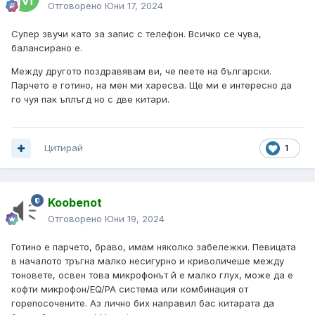
Отговорено
Юни 17, 2024
Супер звучи като за запис с телефон. Всичко се чува,
балансирано е.
Между другото поздравявам ви, че пеете на български.
Парчето е готино, на мен ми харесва. Ще ми е интересно да
го чуя пак ъплъгд но с две китари.
Цитирай
1
Koobenot
Отговорено
Юни 19, 2024
Готино е парчето, браво, имам няколко забележки. Певицата
в началото тръгна малко несигурно и криволичеше между
тоновете, освен това микрофонът й е малко глух, може да е
кофти микрофон/EQ/PA система или комбинация от
горепосочените. Аз лично бих направил бас китарата да