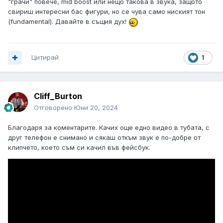
"грачи" повече, mid boost или нещо такова в звука, защото
свириш интересни бас фигури, но се чува само ниският тон
(fundamental). Давайте в същия дух!
Цитирай
1
Cliff_Burton
Отговорено
Юни 20, 2024
Благодаря за коментарите. Качих още едно видео в тубата, с
друг телефон е снимано и сякаш откъм звук е по-добре от
клипчето, което съм си качил във фейсбук.