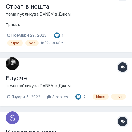
Страт в нощта
тема публикува
DANEV
в
Джем
Тракът:
Ноември 29, 2023
1
(и %d още)
страт
рок
Блусче
тема публикува
DANEV
в
Джем
Януари 5, 2022
3 replies
2
blues
блус