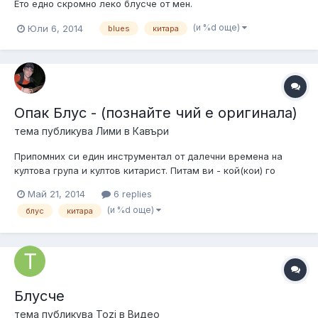
Ето едно скромно леко блусче от мен.
(и %d още)
Юли 6, 2014
blues
китара
Опак Блус - (познайте чий е оригинала)
тема публикува
Лими
в
Кавъри
Припомних си един инструментал от далечни времена на
култова група и култов китарист. Питам ви - кой(кои) го
изпълнява? Аз съм наясно и тази група ми е любима.
Май 21, 2014
6 replies
Сега(отдавна) е с друг китарист. Записах го с андроид
(и %d още)
блус
китара
апарат, сложен на канапето под мен и затова съм "наопаки".
http://vbox7.com/play:441...
Блусче
тема публикува
Tozi
в
Видео