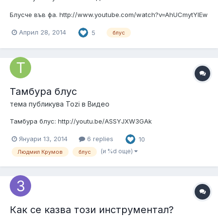
Блусче във фа. http://www.youtube.com/watch?v=AhUCmytYIEw
Април 28, 2014
5
блус
Тамбура блус
тема публикува
Tozi
в
Видео
Тамбура блус: http://youtu.be/ASSYJXW3GAk
Януари 13, 2014
6 replies
10
(и %d още)
Людмил Крумов
блус
Как се казва този инструментал?