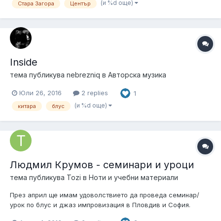
(и %d още)
Стара Загора
Център
индивидуално 4.Приемат се кандидати от всички възрасти.
Цената на месец е 50 лв. Като вк...
Inside
тема публикува
nebrezniq
в
Авторска музика
Юли 26, 2016
2 replies
1
(и %d още)
китара
блус
Людмил Крумов - семинари и уроци
тема публикува
Tozi
в
Ноти и учебни материали
През април ще имам удоволствието да проведа семинар/
урок по блус и джаз импровизация в Пловдив и София.
Заповядайте в Пловдив на 17 Април (сряда) от 11’00 в