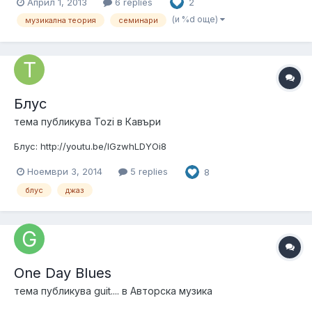
Април 1, 2013
6 replies
2
Академията за музикално и танцово изкуство, Зала 1, ул.
Съборна. Тема на семинара: „Би Боп и джаз фразиране”. За...
(и %d още)
музикална теория
семинари
Блус
тема публикува
Tozi
в
Кавъри
Блус: http://youtu.be/IGzwhLDYOi8
Ноември 3, 2014
5 replies
8
блус
джаз
One Day Blues
тема публикува
guit....
в
Авторска музика