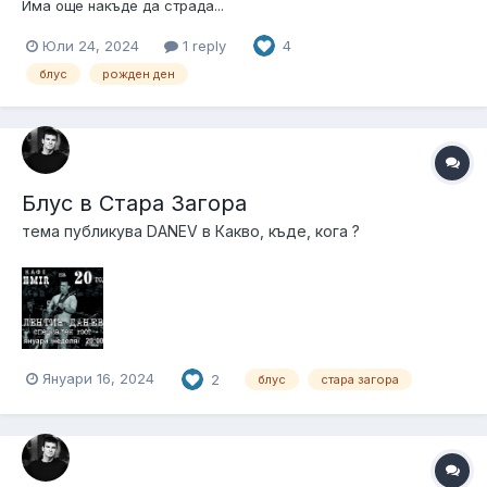
Има още накъде да страда...
Юли 24, 2024
1 reply
4
блус
рожден ден
Блус в Стара Загора
тема публикува
DANEV
в
Какво, къде, кога ?
Януари 16, 2024
2
блус
стара загора