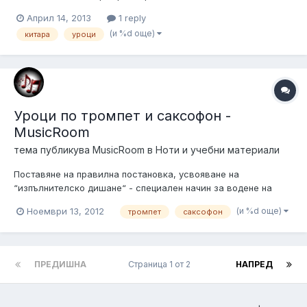
Април 14, 2013
1 reply
(и %d още)
китара
уроци
Уроци по тромпет и саксофон -
MusicRoom
тема публикува
MusicRoom
в
Ноти и учебни материали
Поставяне на правилна постановка, усвояване на
“изпълнителско дишане“ - специален начин за водене на
въздушната струя, който позволява с едно кратко вдишване
(и %d още)
Ноември 13, 2012
тромпет
саксофон
да се изпълняват дълги фрази; обща подготовка по
проблемите, свързани със звукоизвличането, както и всичко
останало, имащо отношение към форми...
ПРЕДИШНА
Страница 1 от 2
НАПРЕД