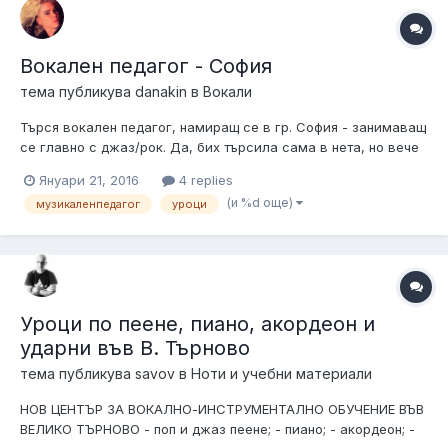
Вокален педагог - София
тема публикува
danakin
в
Вокали
Търся вокален педагог, намиращ се в гр. София - занимаващ
се главно с джаз/рок. Да, бих търсила сама в нета, но вече
го направих и просто предпочитам някой по-навътре в
Януари 21, 2016
4 replies
нещата да ми препоръча даден професионалист и съответно
(и %d още)
музикаленпедагог
уроци
да обясни защо. Обръщам се към вас, защото не желая да
хвърлям пари на...
Уроци по пеене, пиано, акордеон и
ударни във В. Търново
тема публикува
savov
в
Ноти и учебни материали
НОВ ЦЕНТЪР ЗА ВОКАЛНО-ИНСТРУМЕНТАЛНО ОБУЧЕНИЕ ВЪВ
ВЕЛИКО ТЪРНОВО - поп и джаз пеене; - пиано; - акордеон; -