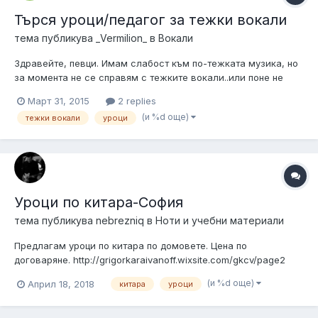
Търся уроци/педагог за тежки вокали
тема публикува
_Vermilion_
в
Вокали
Здравейте, певци. Имам слабост към по-тежката музика, но
за момента не се справям с тежките вокали..или поне не
така, както ми се иска. Ще ми се да взема няколко урока, за
Март 31, 2015
2 replies
да разбера и усетя самата техника на growl, scream и т.н. ...
(и %d още)
тежки вокали
уроци
тъй като не искам да си съсипя гласа, защото си държа и на
чист...
Уроци по китара-София
тема публикува
nebrezniq
в
Ноти и учебни материали
Предлагам уроци по китара по домовете. Цена по
договаряне. http://grigorkaraivanoff.wixsite.com/gkcv/page2
(и %d още)
Април 18, 2018
китара
уроци