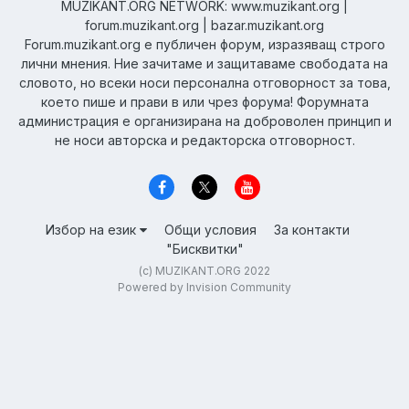
MUZIKANT.ORG NETWORK: www.muzikant.org |
forum.muzikant.org | bazar.muzikant.org
Forum.muzikant.org е публичен форум, изразяващ строго
лични мнения. Ние зачитаме и защитаваме свободата на
словото, но всеки носи персонална отговорност за това,
което пише и прави в или чрез форума! Форумната
администрация е организирана на доброволен принцип и
не носи авторска и редакторска отговорност.
Избор на език
Общи условия
За контакти
"Бисквитки"
(c) MUZIKANT.ORG 2022
Powered by Invision Community