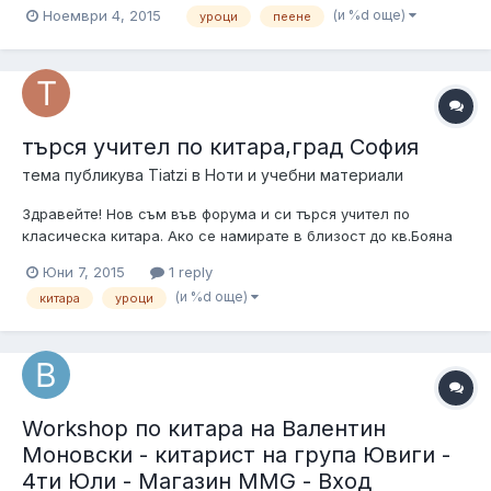
ударни инструменти МЯСТО: ЧИТАЛИЩЕ НАДЕЖДА ЗА
(и %d още)
Ноември 4, 2015
уроци
пеене
КОНТАКТИ: 0885 248 760
търся учител по китара,град София
тема публикува
Tiatzi
в
Ноти и учебни материали
Здравейте! Нов съм във форума и си търся учител по
класическа китара. Ако се намирате в близост до кв.Бояна
ще е перфектно. Малко странен случай съм, свиря на китара
Юни 7, 2015
1 reply
за левичари от 2 години и за сега съм се учил единствено от
(и %d още)
китара
уроци
интернет и книги. Бих искал да се запиша на уроци, за да си
наваксам пропу...
Workshop по китара на Валентин
Моновски - китарист на група Ювиги -
4ти Юли - Магазин MMG - Вход