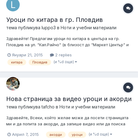
Уроци по китара в гр. Пловдив
тема публикува
luppo3
в
Ноти и учебни материали
Здравейте! Предлагам уроци по китара в центъра на гр.
Пловдив на ул. "Кап.Райчо" (в близост до "Маркет Център" и
търговски център "Гранд"). Цена - 10 лв за 60 минути. Няма
Януари 21, 2015
2 replies
ограничения като възраст, стил, техника на свирене (с
(и %d още)
китара
Пловдив
пръсти, с перце, комбинирано). Имам музикално
образование - в момен...
Нова страница за видео уроци и акорди
тема публикува
tafcho
в
Ноти и учебни материали
Здравейте, Всеки, който желае може да посети страницата
ми и да попита за акорди, да запише видео или да поиска
такова! Ето и линк към нея -
(и %d още)
Април 7, 2015
акорди
уроци
https://www.facebook.com/lessonchords