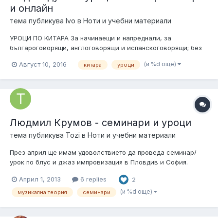
и онлайн
тема публикува
Ivo
в
Ноти и учебни материали
УРОЦИ ПО КИТАРА За начинаещи и напреднали, за
българоговорящи, англоговорящи и испанскоговорящи; без
възрастови ограничения. Китарата е вълшебен инструмент,
(и %d още)
Август 10, 2016
китара
уроци
на който всеки човек поне веднъж в живота си е поискал да
посвири. Някои хора хващат китарата за два акорда, снимат
се, правят купона покрай...
Людмил Крумов - семинари и уроци
тема публикува
Tozi
в
Ноти и учебни материали
През април ще имам удоволствието да проведа семинар/
урок по блус и джаз импровизация в Пловдив и София.
Заповядайте в Пловдив на 17 Април (сряда) от 11’00 в
Април 1, 2013
6 replies
2
Академията за музикално и танцово изкуство, Зала 1, ул.
Съборна. Тема на семинара: „Би Боп и джаз фразиране”. За...
(и %d още)
музикална теория
семинари