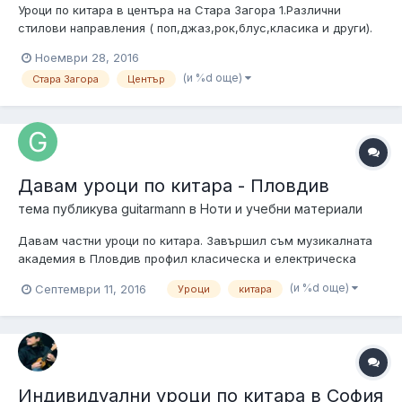
Уроци по китара в центъра на Стара Загора 1.Различни
стилови направления ( поп,джаз,рок,блус,класика и други).
2.Материал взависимост от стиловите предпочитания и
Ноември 28, 2016
техническото ниво на учениците. 3.Обучението е
(и %d още)
Стара Загора
Център
индивидуално 4.Приемат се кандидати от всички възрасти.
Цената на месец е 50 лв. Като вк...
Давам уроци по китара - Пловдив
тема публикува
guitarmann
в
Ноти и учебни материали
Давам частни уроци по китара. Завършил съм музикалната
академия в Пловдив профил класическа и електрическа
китара, имам опит като преподавател. Желаещите да ми
(и %d още)
Септември 11, 2016
Уроци
китара
пишат на лично или да се свържат с мен на телефон
0886355517 - Динко Марков. Очаквам ви
Индивидуални уроци по китара в София