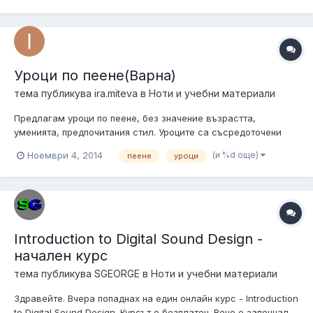
Уроци по пеене(Варна)
тема публикува
ira.miteva
в
Ноти и учебни материали
Предлагам уроци по пеене, без значение възрастта,
уменията, предпочитания стил. Уроците са съсредоточени
както върху дихателни и вокални упражнения, така и върху
(и %d още)
Ноември 4, 2014
пеене
уроци
разучаване на песни. Аз съм практикуващ певец - в момента
пея в няколко банди, с които свирим по клубове. В миналото
съм пяла няколко годи...
Introduction to Digital Sound Design -
начален курс
тема публикува
SGEORGE
в
Ноти и учебни материали
Здравейте. Вчера попаднах на един онлайн курс - Introduction
to Digital Sound Design. Курсът е безплатен. Вече е започнал,