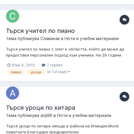
Търся учител по пиано
тема публикува
Славинак
в
Ноти и учебни материали
Търся учител по пиано с опит в областта, който да може да
предостави персонален подход към ученика. На 29 години
съм и свиря и ходя на уроци по пиано от 3 години, но имам
Юни 4, 2013
7 replies
спънки, които все още не мога да преодолея и силно се
(и %d още)
пиано
уроци
нуждая от човек, който би могъл да ми помогне да ги
преодолея. Нямам финан...
Търся уроци по китара
тема публикува
anji96
в
Ноти и учебни материали
Търся уроци по китара някъде в района на Илинден.Моля
помогнете.Благодаря предварително