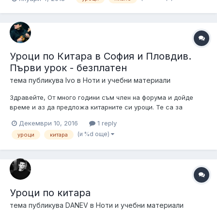
до сега мисля, че няма дори едно произведение, което мога
да изсвиря от край до край. Сега съм на 30 и няколко и не
знам дали е...
Уроци по Китара в София и Пловдив.
Първи урок - безплатен
тема публикува
Ivo
в
Ноти и учебни материали
Здравейте, От много години съм член на форума и дойде
време и аз да предложа китарните си уроци. Те са за
напълно начинаещи, средно напреднали, а за напреднали
Декември 10, 2016
1 reply
китаристи давам консултации. Това е сайтът ми, секция
(и %d още)
уроци
китара
"Уроци по китара": Привествам желанието за свирене
повече от всичко! Поздра...
Уроци по китара
тема публикува
DANEV
в
Ноти и учебни материали