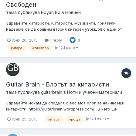
Свободен
тема публикува
Boyan Bo
в
Новини
Здравейте китаристи, Китаристи, музиканти, приятели...
Радваме се да обявим втория китарен уъркшоп с един от
най-интересните и продуктивни китаристи в България -
Юни 26, 2015
1 reply
3
Валентин Моновски от група Ювиги. Кога: 4ти Юли (събота)
Час: 19:30 Къде: Магазин MMG Дискусията ни ще протече
(и %d още)
китара
workshop
около парчетат...
Guitar Brain - Блогът за китаристи
тема публикува
guitarbrain
в
Ноти и учебни материали
Здравейте искам да споделя с вас моя блог за начинаещи
китаристи. https://guitarbrain.wordpress.com/ . В него ще
публикувам упражнения, аудио/видео файлове и др.
(и %d още)
Юни 25, 2015
китара
уроци
Страницата ми в фейсбук
https://www.facebook.com/967550846599838