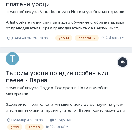
платени уроци
тема публикува
Viara Ivanova
в
Ноти и учебни материали
Artistworks е готин сайт за видео обучение с обратна връзка
от преподавателя, сред преподавателите са Нейтън Ийст,
Дж. Патитучи и Били Кобъм )) Ето тук има безплатни уроци за
(и %d още)
Декември 28, 2013
уроци
безплатни
желаещи да учат китара. Също така има платени уроци по
различни инструменти и рисуване, на повече от прилични
цени. Успех...
Търсим уроци по един особен вид
пеене - Варна
тема публикува
Тодор Тодоров
в
Ноти и учебни
материали
Здравейте, Приятелката ми много иска да се научи на grow
и scream техники и търсим учител от Варна, който може да ѝ
помогне с това начинание. Моля ви, ако някой познава такъв
Ноември 3, 2013
5 replies
или е такъв да пише тука или на скайп teik10. Благодарим ви
(и %d още)
grow
scream
предварително!