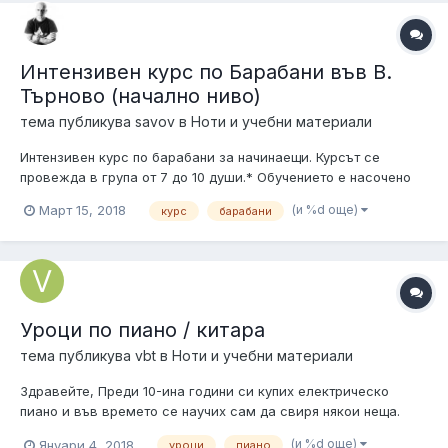
Интензивен курс по Барабани във В.
Търново (начално ниво)
тема публикува
savov
в
Ноти и учебни материали
Интензивен курс по барабани за начинаещи. Курсът се
провежда в група от 7 до 10 души.* Обучението е насочено
към ученици между 6 и 18 годишна възраст, но е подходящо
(и %d още)
Март 15, 2018
курс
барабани
и за по-големи лица с желание да се научат. Всеки участник
получава комплект от две палки и пад за упражнение, които
след завършване...
Уроци по пиано / китара
тема публикува
vbt
в
Ноти и учебни материали
Здравейте, Преди 10-ина години си купих електрическо
пиано и във времето се научих сам да свиря някои неща.
Проблемът е че поради липсата на време (не и на желание)
(и %d още)
Януари 4, 2018
уроци
пиано