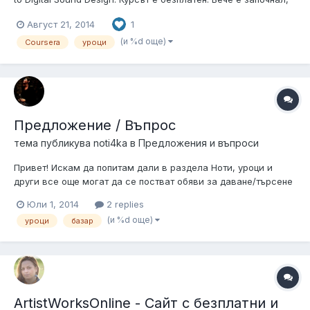
но все още можете да се запишете. Обясняват основите на
Август 21, 2014
1
звукозаписната и озвучителната техника. Предполагам, че
ще е полезен за начинаещите. Курсът, разбира се, е на
(и %d още)
Coursera
уроци
английски....
Предложение / Въпрос
тема публикува
noti4ka
в
Предложения и въпроси
Привет! Искам да попитам дали в раздела Ноти, уроци и
други все още могат да се постват обяви за даване/търсене
на уроци?? Понеже такива обяви има много там, а в раздела
Юли 1, 2014
2 replies
на базара - нито една. Моята обява за уроци беше изтрита от
(и %d още)
уроци
базар
форума и като отговор на съобщение получих, че трябва
обявите си д...
ArtistWorksOnline - Сайт с безплатни и