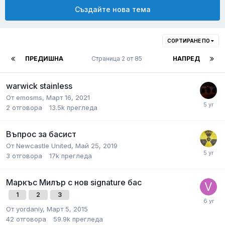
Създайте нова тема
СОРТИРАНЕ ПО
ПРЕДИШНА
Страница 2 от 85
НАПРЕД
warwick stainless
От
emosms
,
Март 16, 2021
2
отговора
13.5k
прегледа
Въпрос за басист
От
Newcastle United
,
Май 25, 2019
3
отговора
17k
прегледа
Маркъс Милър с нов signature бас
1
2
3
От
yordaniy
,
Март 5, 2015
42
отговора
59.9k
прегледа