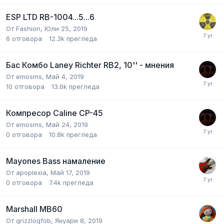
ESP LTD RB-1004...5...6
От
Fashion
,
Юли 25, 2019
6
отговора
12.3k
прегледа
Бас Комбо Laney Richter RB2, 10'' - мнения
От
emosms
,
Май 4, 2019
10
отговора
13.6k
прегледа
Компресор Caline CP-45
От
emosms
,
Май 24, 2019
0
отговора
10.8k
прегледа
Mayones Bass намаление
От
apoplexia
,
Май 17, 2019
0
отговора
7.4k
прегледа
Marshall MB60
От
grizzlogfob
,
Януари 8, 2019