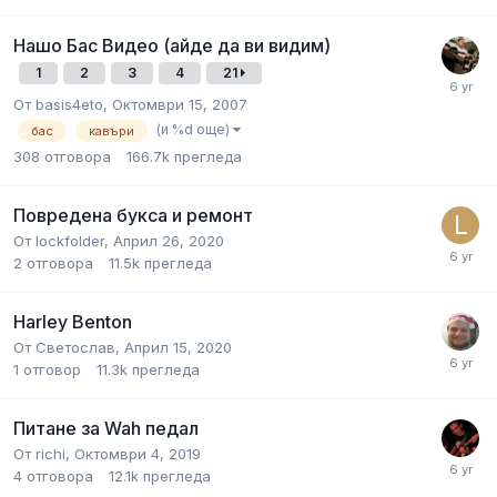
Нашо Бас Видео (айде да ви видим)
1
2
3
4
21
От
basis4eto
,
Октомври 15, 2007
(и %d още)
бас
кавъри
308
отговора
166.7k
прегледа
Повредена букса и ремонт
От
lockfolder
,
Април 26, 2020
2
отговора
11.5k
прегледа
Harley Benton
От
Светослав
,
Април 15, 2020
1
отговор
11.3k
прегледа
Питане за Wah педал
От
richi
,
Октомври 4, 2019
4
отговора
12.1k
прегледа