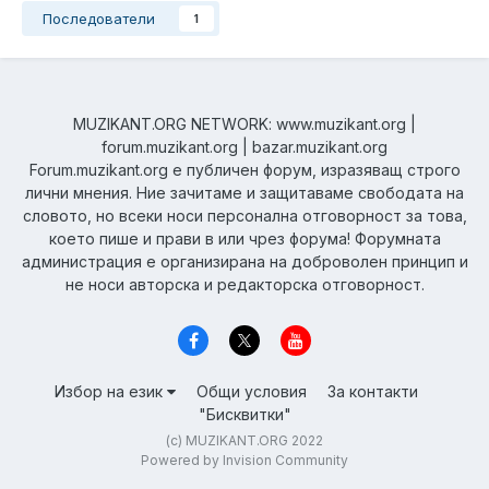
Последователи
1
MUZIKANT.ORG NETWORK: www.muzikant.org |
forum.muzikant.org | bazar.muzikant.org
Forum.muzikant.org е публичен форум, изразяващ строго
лични мнения. Ние зачитаме и защитаваме свободата на
словото, но всеки носи персонална отговорност за това,
което пише и прави в или чрез форума! Форумната
администрация е организирана на доброволен принцип и
не носи авторска и редакторска отговорност.
Избор на език
Общи условия
За контакти
"Бисквитки"
(c) MUZIKANT.ORG 2022
Powered by Invision Community