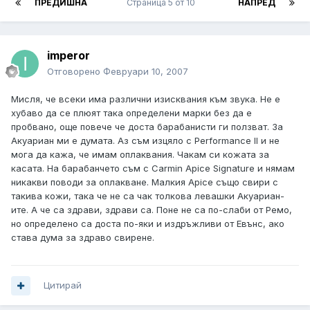
ПРЕДИШНА
Страница 5 от 10
НАПРЕД
imperor
Отговорено
Февруари 10, 2007
Мисля, че всеки има различни изисквания към звука. Не е
хубаво да се плюят така определени марки без да е
пробвано, още повече че доста барабанисти ги ползват. За
Акуариан ми е думата. Аз съм изцяло с Performance II и не
мога да кажа, че имам оплаквания. Чакам си кожата за
касата. На барабанчето съм с Carmin Apice Signature и нямам
никакви поводи за оплакване. Малкия Apice също свири с
такива кожи, така че не са чак толкова левашки Акуариан-
ите. А че са здрави, здрави са. Поне не са по-слаби от Ремо,
но определено са доста по-яки и издръжливи от Евънс, ако
става дума за здраво свирене.
Цитирай