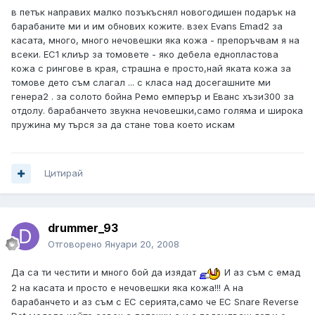
в петък направих малко позъкъснял новогодишен подарък на
барабаните ми и им обнових кожите. взех Evans Emad2 за
касата, много, много нечовешки яка кожа - препоръчвам я на
всеки. EC1 клиър за томовете - яко дебела еднопластова
кожа с рингове в края, страшна е просто,най яката кожа за
томове дето съм слагал ... с класа над досегашните ми
генера2 . за солото бойна Ремо емперър и Еванс хъзи300 за
отдолу. барабанчето звукна нечовешки,само голяма и широка
пружина му търся за да стане това което искам
Цитирай
drummer_93
Отговорено
Януари 20, 2008
Да са ти честити и много бой да изядат
И аз съм с емад
2 на касата и просто е нечовешки яка кожа!!! А на
барабанчето и аз съм с EC серията,само че EC Snare Reverse