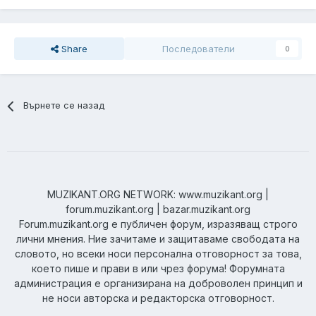
Share
Последователи
0
Върнете се назад
MUZIKANT.ORG NETWORK: www.muzikant.org |
forum.muzikant.org | bazar.muzikant.org
Forum.muzikant.org е публичен форум, изразяващ строго
лични мнения. Ние зачитаме и защитаваме свободата на
словото, но всеки носи персонална отговорност за това,
което пише и прави в или чрез форума! Форумната
администрация е организирана на доброволен принцип и
не носи авторска и редакторска отговорност.