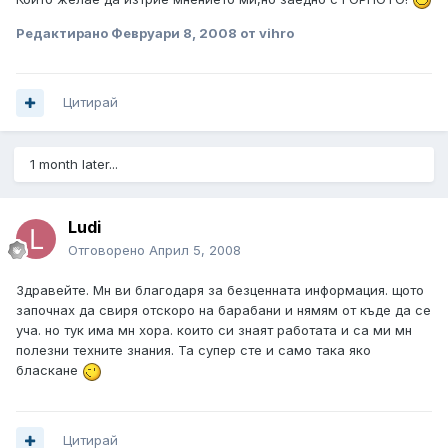
Редактирано
Февруари 8, 2008
от vihro
Цитирай
1 month later...
Ludi
Отговорено
Април 5, 2008
Здравейте. Мн ви благодаря за безценната информация. щото
започнах да свиря отскоро на барабани и нямям от къде да се
уча. но тук има мн хора. които си знаят работата и са ми мн
полезни техните знания. Та супер сте и само така яко
бласкане
Цитирай