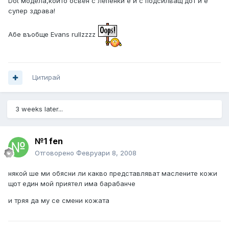
Dot модела,който освен с лепенки е и с подсилващ дот и е
супер здрава!
Абе въобще Evans rullzzzz
Цитирай
3 weeks later...
№1 fen
Отговорено
Февруари 8, 2008
някой ше ми обясни ли какво представляват маслените кожи
щот един мой приятел има барабанче
и тряя да му се смени кожата