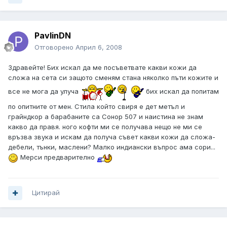
PavlinDN
Отговорено
Април 6, 2008
Здравейте! Бих искал да ме посъветвате какви кожи да
сложа на сета си защото сменям стана няколко пъти кожите и
все не мога да улуча
бих искал да попитам
по опитните от мен. Стила който свиря е дет метъл и
грайндкор а барабаните са Сонор 507 и наистина не знам
какво да правя. ного кофти ми се получава нещо не ми се
връзва звука и искам да получа съвет какви кожи да сложа-
дебели, тънки, маслени? Малко индиански въпрос ама сори...
Мерси предварително
Цитирай