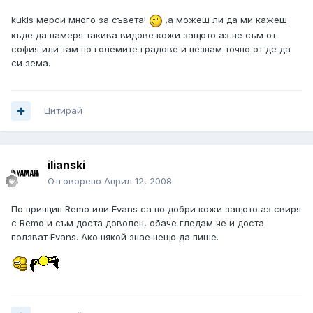
kukls мерси много за съвета!
.а можеш ли да ми кажеш
къде да намеря такива видове кожи защото аз не съм от
софия или там по големите градове и незнам точно от де да
си зема.
Цитирай
ilianski
Отговорено
Април 12, 2008
По принцип Remo или Evans са по добри кожи защото аз свиря
с Remo и съм доста доволен, обаче гледам че и доста
ползват Evans. Ако някой знае нещо да пише.