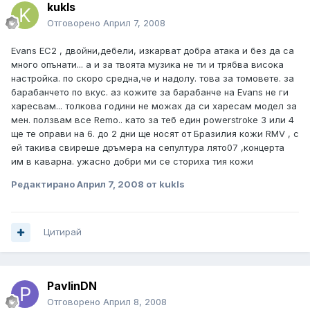
kukls
Отговорено
Април 7, 2008
Evans ЕС2 , двойни,дебели, изкарват добра атака и без да са
много опънати... а и за твоята музика не ти и трябва висока
настройка. по скоро средна,че и надолу. това за томовете. за
барабанчето по вкус. аз кожите за барабанче на Evans не ги
харесвам... толкова години не можах да си харесам модел за
мен. ползвам все Remo.. като за теб един powerstroke 3 или 4
ще те оправи на 6. до 2 дни ще носят от Бразилия кожи RMV , с
ей такива свиреше дръмера на сепултура лято07 ,концерта
им в каварна. ужасно добри ми се сториха тия кожи
Редактирано
Април 7, 2008
от kukls
Цитирай
PavlinDN
Отговорено
Април 8, 2008