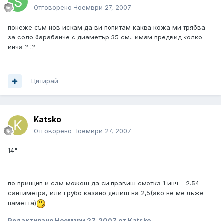
Отговорено
Ноември 27, 2007
понеже съм нов искам да ви попитам каква кожа ми трябва
за соло барабанче с диаметър 35 см.. имам предвид колко
инча ? :?
Цитирай
Katsko
Отговорено
Ноември 27, 2007
14"
по принцип и сам можеш да си правиш сметка 1 инч = 2.54
сантиметра, или грубо казано делиш на 2,5(ако не ме лъже
паметта)
Редактирано
Ноември 27, 2007
от Katsko