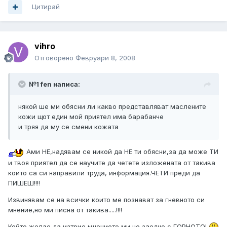
Цитирай
vihro
Отговорено
Февруари 8, 2008
№1 fen написа:
някой ше ми обясни ли какво представляват маслените
кожи щот един мой приятел има барабанче
и тряя да му се смени кожата
Ами НЕ,надявам се никой да НЕ ти обясни,за да може ТИ
и твоя приятел да се научите да четете изложената от такива
които са си направили труда, информация.ЧЕТИ преди да
ПИШЕШ!!!!
Извинявам се на всички които ме познават за гневното си
мнение,но ми писна от такива.....!!!!
Който желае да изтрие мнението ми,но заедно с ГОРНОТО!