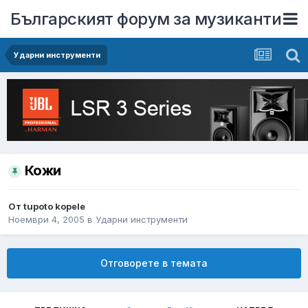
Българският форум за музиканти
Ударни инструменти
Кожи
От
tupoto kopele
Ноември 4, 2005
в
Ударни инструменти
Отговорете в темата