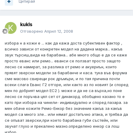
Цитирай
kukls
Отговорено
Април 12, 2008
избора н а кожи е ... как да кажа доста субективен фактор ,
всичко зависи от конкретен модел на дадена марка... какъв
звук търсиш,вида на барабана... абе много общо е да се каже
просто еванс или ремо... еванси се ползват просто защото
лесно се намират, за разлика от ремо и акуериън, които
прявят зверски модели за барабанче и каса. тука във форума
сме масово свирещи рок дръмъри, и по тая причина почти
всеки слага Еванс Г2 отгоре, или както аз по новият (и според
мен по добрият модел ЕС2 ). може и да не са върха,но поне
лесно се поръчва цял сет от динакорд. обобщено казано то е
като при избора на чинели- индивидуално и според пазара. за
мен обаче кожите Ремо-Енкор без значение какъв за какъв
модел са много зле... или нямат достатъчно атака, и трябва да
се опъват зверски,при което барабана губи състейн, или
звучат глухо и прекалено мазно.определено енкор са лош
избор