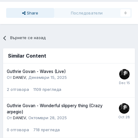
Share
Последователи
0
Върнете се назад
Similar Content
Guthrie Govan - Waves (Live)
От
DANEV
,
Декември 15, 2025
2
отговора
1109
прегледа
Guthrie Govan - Wonderful slippery thing (Crazy
arpegio)
От
DANEV
,
Октомври 28, 2025
0
отговора
718
прегледа