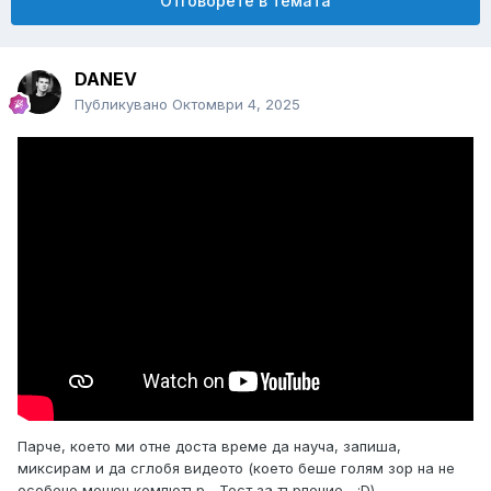
Отговорете в темата
DANEV
Публикувано
Октомври 4, 2025
Парче, което ми отне доста време да науча, запиша,
миксирам и да сглобя видеото (което беше голям зор на не
особено мощен компютър... Тест за търпение... :D)