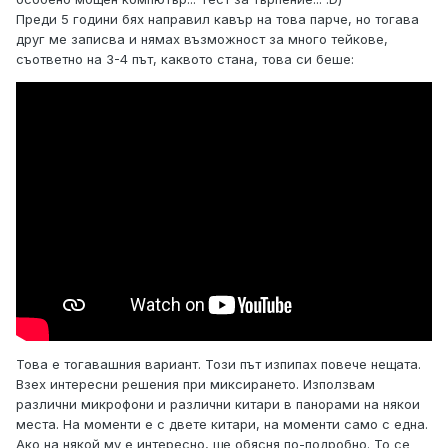
Преди 5 години бях направил кавър на това парче, но тогава
друг ме записва и нямах възможност за много тейкове,
съответно на 3-4 път, каквото стана, това си беше:
Това е тогавашния вариант. Този път изпипах повече нещата.
Взех интересни решения при миксирането. Използвам
различни микрофони и различни китари в панорами на някои
места. На моменти е с двете китари, на моменти само с една.
Ако на някой му е интересно, ще обясня по-подробно. То се