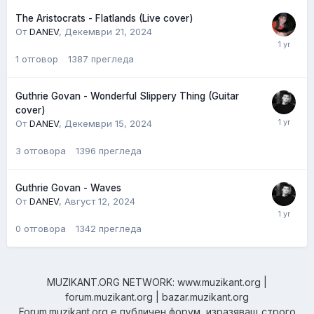
The Aristocrats - Flatlands (Live cover)
От
DANEV
,
Декември 21, 2024
1
отговор
1387
прегледа
Guthrie Govan - Wonderful Slippery Thing (Guitar
cover)
От
DANEV
,
Декември 15, 2024
3
отговора
1396
прегледа
Guthrie Govan - Waves
От
DANEV
,
Август 12, 2024
0
отговора
1342
прегледа
MUZIKANT.ORG NETWORK: www.muzikant.org |
forum.muzikant.org | bazar.muzikant.org
Forum.muzikant.org е публичен форум, изразяващ строго