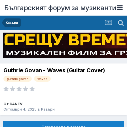
Българският форум за музиканти
Кавъри
Guthrie Govan - Waves (Guitar Cover)
guthrie govan
waves
От
DANEV
Октомври 4, 2025
в
Кавъри