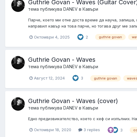
Guthrie Govan - Waves (Guitar Cover
тема публикува
DANEV
в
Кавъри
Парче, което ми отне доста време да науча, запиша, 
направил кавър на това парче, но тогава друг ме зап
Октомври 4, 2025
2
guthrie govan
wa
Guthrie Govan - Waves
тема публикува
DANEV
в
Кавъри
Август 12, 2024
3
guthrie govan
wave
Guthrie Govan - Waves (cover)
тема публикува
DANEV
в
Кавъри
Едно предизвикателство, което с кеф си изпълних. Н
Октомври 18, 2020
3 replies
3
c