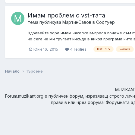
Имам проблем с vst-тата
тема публикува
МартинСавов
в
Софтуер
Здравейте хора имам няколко въпроса понеже съм пъл
но сега не ми тръгват никъде в никоя програма нито в
Юни 16, 2015
4 replies
flstudio
waves
Начало
Търсене
MUZIKANT.
Forum.muzikant.org е публичен форум, изразяващ строго лич
прави в или чрез форума! Форумната а