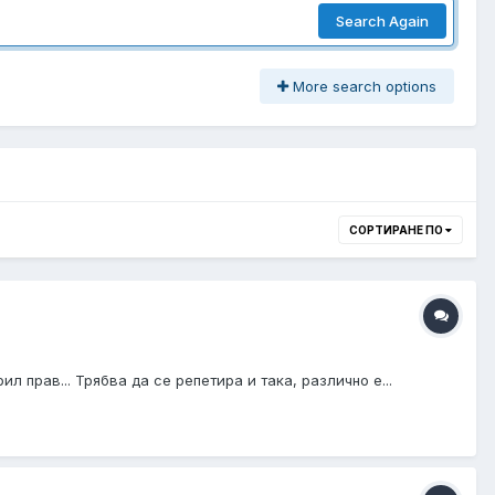
Search Again
More search options
СОРТИРАНЕ ПО
л прав... Трябва да се репетира и така, различно е...