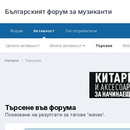
Българският форум за музиканти
Форум
Активност
Топ потребители
Цялата активност
Моята активност
Търсене
Изб
Начало
Търсене
Търсене във форума
Показване на резултати за тагове 'waves'.