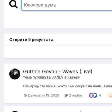
Открити 5 резултата
Guthrie Govan - Waves (Live)
тема публикува
DANEV
в
Кавъри
Най-трудното парче, което съм свирил на лайв... Беше
Декември 15, 2025
2 replies
4
g