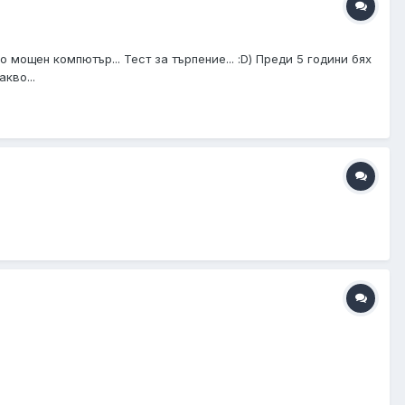
мощен компютър... Тест за търпение... :D) Преди 5 години бях
кво...