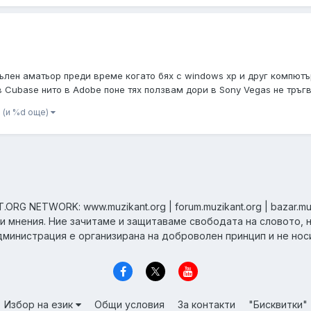
ен аматьор преди време когато бях с windows xp и друг компютър м
 Cubase нито в Adobe поне тях ползвам дори в Sony Vegas не тръгва
(и %d още)
ORG NETWORK: www.muzikant.org | forum.muzikant.org | bazar.mu
ни мнения. Ние зачитаме и защитаваме свободата на словото, 
дминистрация е организирана на доброволен принцип и не нос
Избор на език
Общи условия
За контакти
"Бисквитки"