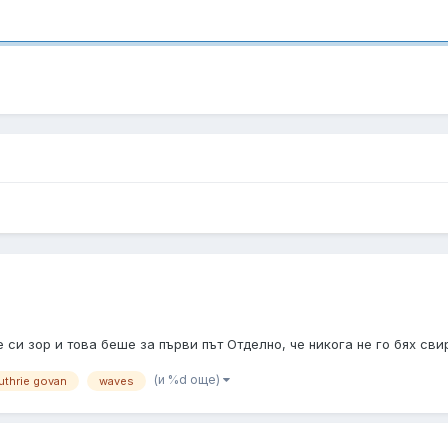
 си зор и това беше за първи път Отделно, че никога не го бях свири
(и %d още)
uthrie govan
waves