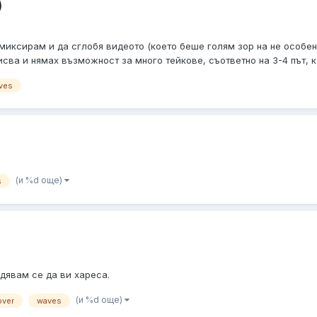
)
миксирам и да сглобя видеото (което беше голям зор на не особено 
исва и нямах възможност за много тейкове, съответно на 3-4 път, ка
ves
(и %d още)
s
адявам се да ви хареса.
(и %d още)
over
waves