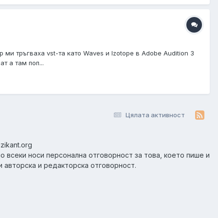
и тръгваха vst-та като Waves и Izotope в Adobe Audition 3
т а там поп...
Цялата активност
zikant.org
но всеки носи персонална отговорност за това, което пише и
и авторска и редакторска отговорност.