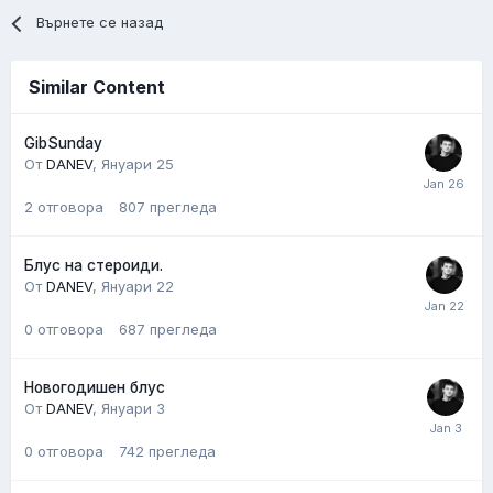
Върнете се назад
Similar Content
GibSunday
От
DANEV
,
Януари 25
2
отговора
807
прегледа
Блус на стероиди.
От
DANEV
,
Януари 22
0
отговора
687
прегледа
Новогодишен блус
От
DANEV
,
Януари 3
0
отговора
742
прегледа