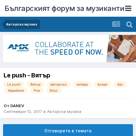
Българският форум за музиканти
Авторска музика
Le push - Вятър
Le push
Вятър
авторско
китара
вокал
бас
барабани
Рок
Блус
От
DANEV
Септември 12, 2017
в
Авторска музика
Отговорете в темата