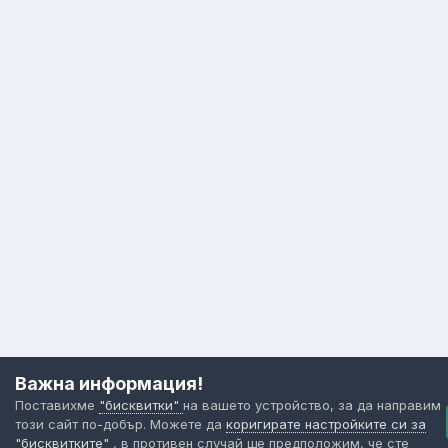
Важна информация!
Поставихме
"бисквитки"
на вашето устройство, за да направим
този сайт по-добър. Можете да
коригирате настройките си за
"бисквитките"
, в противен случай ще предположим, че сте