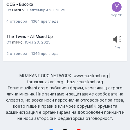
ФСБ - Високо
От
DANEV
,
Септември 20, 2025
4
отговора
1364
прегледа
The Twins - All Mixed Up
От
mikko
,
Юни 23, 2025
2
отговора
1346
прегледа
MUZIKANT.ORG NETWORK: www.muzikant.org |
forum.muzikant.org | bazar.muzikant.org
Forum.muzikant.org е публичен форум, изразяващ строго
лични мнения. Ние зачитаме и защитаваме свободата на
словото, но всеки носи персонална отговорност за това,
което пише и прави в или чрез форума! Форумната
администрация е организирана на доброволен принцип и
не носи авторска и редакторска отговорност.