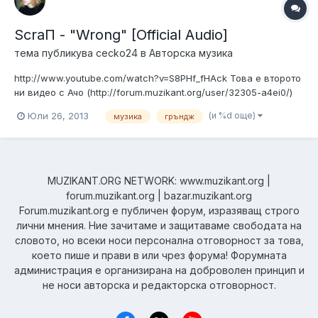
ScraП - "Wrong" [Official Audio]
тема публикува
cecko24
в
Авторска музика
http://www.youtube.com/watch?v=S8PHf_fHAck Това е второто
ни видео с Ачо (http://forum.muzikant.org/user/32305-a4ei0/)
Бихме искали да споделите мнението си... Благодарим!
(и %d още)
Юли 26, 2013
музика
гръндж
Поздрави!
MUZIKANT.ORG NETWORK: www.muzikant.org |
forum.muzikant.org | bazar.muzikant.org
Forum.muzikant.org е публичен форум, изразяващ строго
лични мнения. Ние зачитаме и защитаваме свободата на
словото, но всеки носи персонална отговорност за това,
което пише и прави в или чрез форума! Форумната
администрация е организирана на доброволен принцип и
не носи авторска и редакторска отговорност.