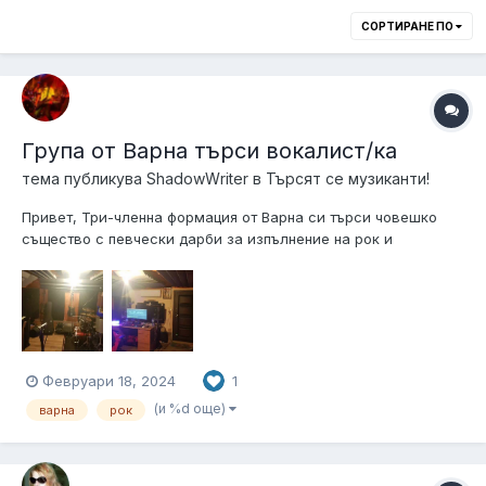
СОРТИРАНЕ ПО
Група от Варна търси вокалист/ка
тема публикува
ShadowWriter
в
Търсят се музиканти!
Привет, Три-членна формация от Варна си търси човешко
същество с певчески дарби за изпълнение на рок и
алтернатив метъл на полу-професионално ниво. (Свирим
предимно за лично удоволствие, но правим и по няколко
заплатени участия на година на фестивали, родженни дни и
прочие.) Свирим кавъри на ан...
Февруари 18, 2024
1
(и %d още)
варна
рок