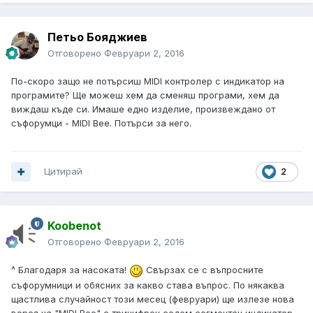
Петьо Бояджиев
Отговорено
Февруари 2, 2016
По-скоро защо не потърсиш MIDI контролер с индикатор на
програмите? Ще можеш хем да сменяш програми, хем да
виждаш къде си. Имаше едно изделие, произвеждано от
съфорумци - MIDI Bee. Потърси за него.
Цитирай
2
Koobenot
Отговорено
Февруари 2, 2016
^ Благодаря за насоката!
Свързах се с въпросните
съфорумници и обясних за какво става въпрос. По някаква
щастлива случайност този месец (февруари) ще излезе нова
верся на "MIDI Bee" с трицифрен седем сегментен индикатор,