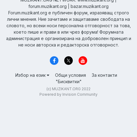
forum.muzikant.org | bazar.muzikant.org
Forum.muzikant.org е публичен форум, изразяващ строго
лични мнения. Ние зачитаме и защитаваме свободата на
словото, но всеки носи персонална отговорност за това,
което пише и прави в или чрез форума! Форумната
администрация е организирана на доброволен принцип и
не носи авторска и редакторска отговорност.
Избор на език
Общи условия
За контакти
"Бисквитки"
(c) MUZIKANT.ORG 2022
Powered by Invision Community