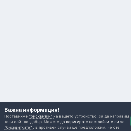
Важна информация!
Поставихме
"бисквитки"
на вашето устройство, за да направим
този сайт по-добър. Можете да
коригирате настройките си за
"бисквитките"
, в противен случай ще предположим, че сте