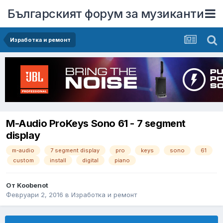
Българският форум за музиканти
Изработка и ремонт
M-Audio ProKeys Sono 61 - 7 segment
display
m-audio
7 segment display
pro
keys
sono
61
custom
install
digital
piano
От
Koobenot
Февруари 2, 2016
в
Изработка и ремонт