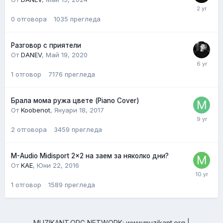
0
отговора
1035
прегледа
Разговор с приятели
От
DANEV
,
Май 19, 2020
1
отговор
7176
прегледа
Брала мома ружа цвете (Piano Cover)
От
Koobenot
,
Януари 18, 2017
2
отговора
3459
прегледа
M-Audio Midisport 2x2 на заем за няколко дни?
От
KAE
,
Юни 22, 2016
1
отговор
1589
прегледа
MUZIKANT.ORG NETWORK: www.muzikant.org |