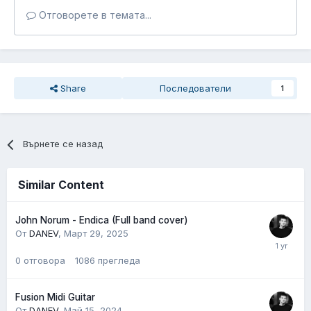
Отговорете в темата...
Share
Последователи
1
Върнете се назад
Similar Content
John Norum - Endica (Full band cover)
От
DANEV
,
Март 29, 2025
0
отговора
1086
прегледа
Fusion Midi Guitar
От
DANEV
,
Май 15, 2024