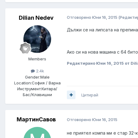
Dilian Nedev
Отговорено
Юни 16, 2015
(Редакти
Дължи се на липсата на препина
Ако си на нова машина с 64 бит
Members
Редактирано
Юни 16, 2015
от Dil
2.4k
Gender:
Male
Location:
София / Варна
Инструмент:
Китара/
Бас/Клавишни
Цитирай
МартинСавов
Отговорено
Юни 16, 2015
не приятел компа ми е стар 32-к