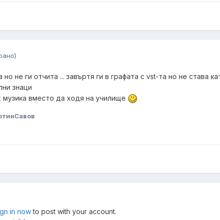
рано)
о не ги отчита ... завъртя ги в графата с vst-та но не става к
лни знаци
х музика вместо да ходя на училище
ртинСавов
ign in now
to post with your account.