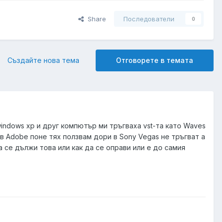
Share
Последователи
0
Създайте нова тема
Отговорете в темата
ndows xp и друг компютър ми тръгваха vst-та като Waves
о в Adobe поне тях ползвам дори в Sony Vegas не тръгват а
 се дължи това или как да се оправи или е до самия