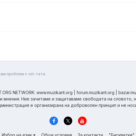
ам проблем с vst-тата
ORG NETWORK: www.muzikant.org | forum.muzikant.org | bazar.mu
ни мнения. Ние зачитаме и защитаваме свободата на словото, 
дминистрация е организирана на доброволен принцип и не нос
Избор на език
Общи условия
За контакти
"Бисквитки"