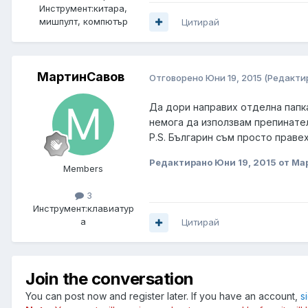
Инструмент:
китара,
мишпулт, компютър
Цитирай
МартинСавов
Отговорено
Юни 19, 2015
(Редакти
Да дори направих отделна папка н
немога да използвам препинате
P.S. Българин съм просто праве
Редактирано
Юни 19, 2015
от Ма
Members
3
Инструмент:
клавиатур
а
Цитирай
Join the conversation
You can post now and register later. If you have an account,
s