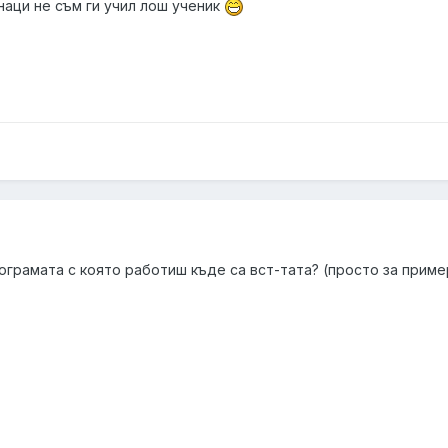
наци не съм ги учил лош ученик
рограмата с която работиш къде са вст-тата? (просто за пример