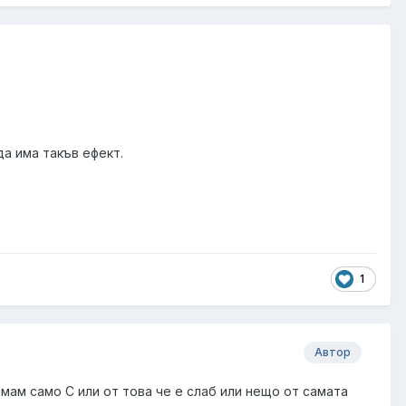
а има такъв ефект.
1
Автор
 имам само C или от това че е слаб или нещо от самата