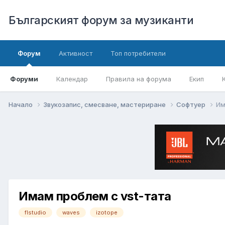
Българският форум за музиканти
Форум
Активност
Топ потребители
Форуми
Календар
Правила на форума
Екип
Начало
Звукозапис, смесване, мастериране
Софтуер
Им
Имам проблем с vst-тата
flstudio
waves
izotope