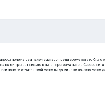
ъпроса понеже съм пълен аматьор преди време когато бях с wi
 сега не ми тръгват никъде в никоя програма нито в Cubase нит
 или поне ги отчита някой може ли да ми каже накакво може да