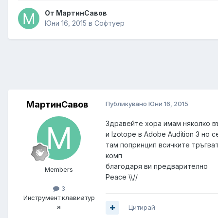
От
МартинСавов
Юни 16, 2015
в
Софтуер
МартинСавов
Публикувано
Юни 16, 2015
Здравейте хора имам няколко в
и Izotope в Adobe Audition 3 но
там попринцип всичките тръгват
комп
благодаря ви предварително
Members
Peace \\//
3
Инструмент:
клавиатур
а
Цитирай