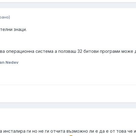
рано)
телни знаци.
ова операционна система а ползваш 32 битови програми може д
ian Nedev
а инсталира ги но не ги отчита възможно ли е да е от това че