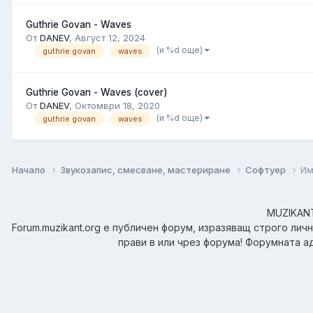
Guthrie Govan - Waves
От
DANEV
,
Август 12, 2024
(и %d още)
guthrie govan
waves
Guthrie Govan - Waves (cover)
От
DANEV
,
Октомври 18, 2020
(и %d още)
guthrie govan
waves
Начало
Звукозапис, смесване, мастериране
Софтуер
Им
MUZIKANT.
Forum.muzikant.org е публичен форум, изразяващ строго лич
прави в или чрез форума! Форумната а