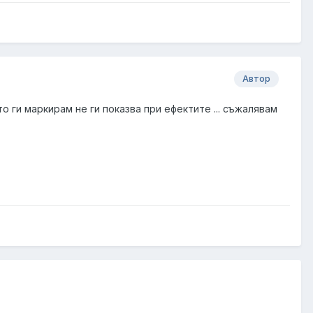
Автор
ато ги маркирам не ги показва при ефектите ... съжалявам