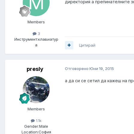
директория а препинателните з
Members
3
Инструмент:
клавиатур
а
Цитирай
presly
Отговорено
Юни 19, 2015
а да си се сетил да кажеш на п
Members
1.1k
Gender:
Male
Location:
София