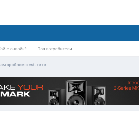
Кой е онлайн?
Топ потребители
ам проблем с vst-тата