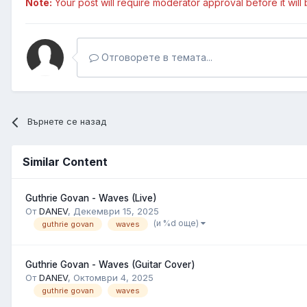
Note:
Your post will require moderator approval before it will b
Отговорете в темата...
Върнете се назад
Similar Content
Guthrie Govan - Waves (Live)
От
DANEV
,
Декември 15, 2025
(и %d още)
guthrie govan
waves
Guthrie Govan - Waves (Guitar Cover)
От
DANEV
,
Октомври 4, 2025
guthrie govan
waves