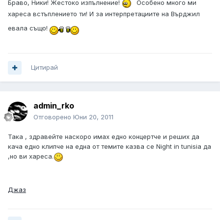
Браво, Ники! Жестоко изпълнение!
Особено много ми
хареса встъплението ти! И за интерпретациите на Върджил
евала също!
Цитирай
admin_rko
Отговорено
Юни 20, 2011
Така , здравейте наскоро имах едно концертче и реших да
кача едно клипче на една от темите казва се Night in tunisia да
,но ви хареса.
Джаз