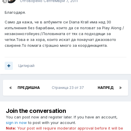
Отговорено
Септември 7, 2011
Благодаря.
Само да кажа, че в албумите си Diana Krall има над 30
изпълнения без барабани, които да се ползват за Play Along /
незаконно:rolleyes:/.Половината от тях са подходящи за
четки.Това е за хора, които искат да понаучат джазовото
свирене.То помага страшно много за координацията.
Цитирай
ПРЕДИШНА
Страница 23 от 37
НАПРЕД
Join the conversation
You can post now and register later. If you have an account,
sign in now
to post with your account.
Note:
Your post will require moderator approval before it will be