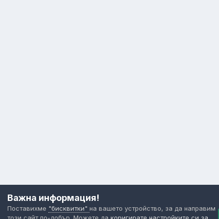
Важна информация!
Поставихме
"бисквитки"
на вашето устройство, за да направим
този сайт по-добър. Можете да
коригирате настройките си за