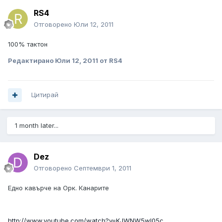
RS4
Отговорено
Юли 12, 2011
100% тактон
Редактирано
Юли 12, 2011
от RS4
Цитирай
1 month later...
Dez
Отговорено
Септември 1, 2011
Едно кавърче на Орк. Канарите
http://www.youtube.com/watch?v=KJWNW5wl05c