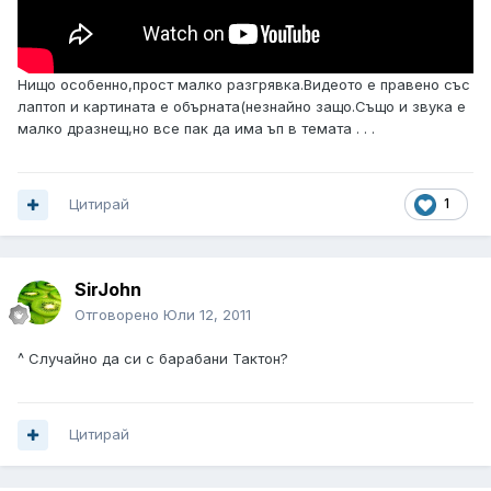
Нищо особенно,прост малко разгрявка.Видеото е правено със
лаптоп и картината е обърната(незнайно защо.Също и звука е
малко дразнещ,но все пак да има ъп в темата . . .
Цитирай
1
SirJohn
Отговорено
Юли 12, 2011
^ Случайно да си с барабани Тактон?
Цитирай