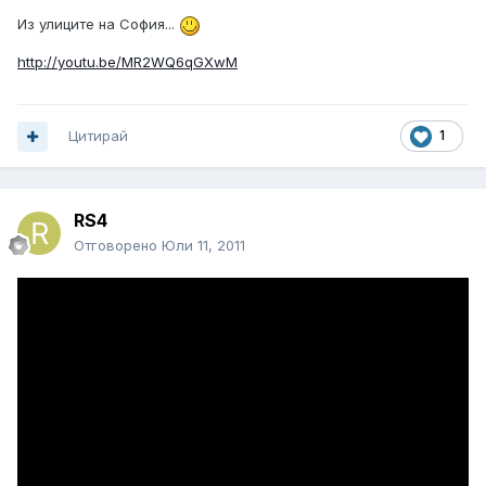
Из улиците на София...
http://youtu.be/MR2WQ6qGXwM
Цитирай
1
RS4
Отговорено
Юли 11, 2011