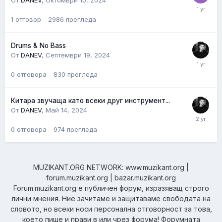
От
DANEV
,
Октомври 10, 2024
1
отговор
2986
прегледа
Drums & No Bass
От
DANEV
,
Септември 19, 2024
0
отговора
830
прегледа
Китара звучаща като всеки друг инструмент...
От
DANEV
,
Май 14, 2024
0
отговора
974
прегледа
MUZIKANT.ORG NETWORK: www.muzikant.org |
forum.muzikant.org | bazar.muzikant.org
Forum.muzikant.org е публичен форум, изразяващ строго
лични мнения. Ние зачитаме и защитаваме свободата на
словото, но всеки носи персонална отговорност за това,
което пише и прави в или чрез форума! Форумната