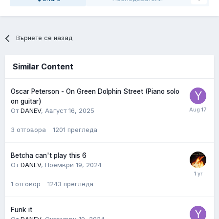
Върнете се назад
Similar Content
Oscar Peterson - On Green Dolphin Street (Piano solo
on guitar)
От
DANEV
,
Август 16, 2025
3
отговора
1201
прегледа
Betcha can't play this 6
От
DANEV
,
Ноември 19, 2024
1
отговор
1243
прегледа
Funk it