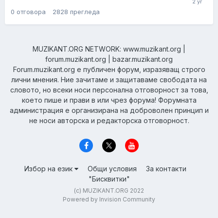
0
отговора
2828
прегледа
MUZIKANT.ORG NETWORK: www.muzikant.org |
forum.muzikant.org | bazar.muzikant.org
Forum.muzikant.org е публичен форум, изразяващ строго
лични мнения. Ние зачитаме и защитаваме свободата на
словото, но всеки носи персонална отговорност за това,
което пише и прави в или чрез форума! Форумната
администрация е организирана на доброволен принцип и
не носи авторска и редакторска отговорност.
Избор на език
Общи условия
За контакти
"Бисквитки"
(c) MUZIKANT.ORG 2022
Powered by Invision Community