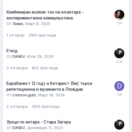
Комбиниран волюм-тон на ел.китара -
експериментална измишльотина.
От
Лими
,
Март 8, 2025
1
отговор
3183
прегледа
Етюд
От
DANEV
,
Юли 28, 2024
0
отговора
852
прегледа
Барабанист (2 год) и Китарист (5м) търси
репетеционна и музиканти в Пловдив
От
crimson.guts
,
Март 16, 2024
2
отговора
3515
прегледа
Уроци по китара - Стара Загора
От
DANEV
,
Декември 11, 2023