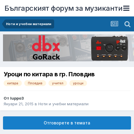
Българският форум за музиканти
Ноти и учебни материали
Уроци по китара в гр. Пловдив
китара
Пловдив
учител
уроци
От
luppo3
Януари 21, 2015
в
Ноти и учебни материали
Отговорете в темата