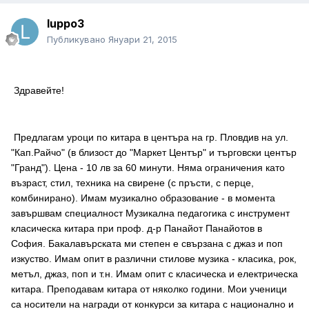
luppo3
Публикувано
Януари 21, 2015
Здравейте!
Предлагам уроци по китара в центъра на гр. Пловдив на ул.
"Кап.Райчо" (в близост до "Маркет Център" и търговски център
"Гранд"). Цена -
10 лв за 60 минути
. Няма ограничения като
възраст, стил, техника на свирене (с пръсти, с перце,
комбинирано). Имам музикално образование - в момента
завършвам специалност Музикална педагогика с инструмент
класическа китара при проф. д-р Панайот Панайотов в
София. Бакалавърската ми степен е свързана с джаз и поп
изкуство. Имам опит в различни стилове музика - класика, рок,
метъл, джаз, поп и т.н. Имам опит с класическа и електрическа
китара. Преподавам китара от няколко години. Мои ученици
са носители на награди от конкурси за китара с национално и