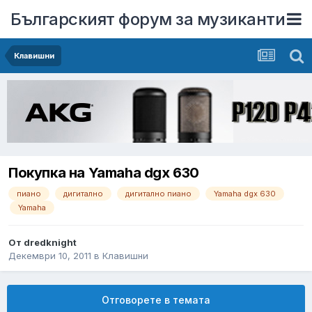
Българският форум за музиканти
Клавишни
Покупка на Yamaha dgx 630
пиано
дигитално
дигитално пиано
Yamaha dgx 630
Yamaha
От
dredknight
Декември 10, 2011
в
Клавишни
Отговорете в темата