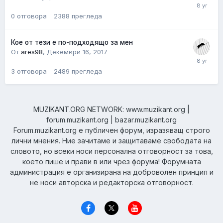
0
отговора
2388
прегледа
Кое от тези е по-подходящо за мен
От
ares98
,
Декември 16, 2017
3
отговора
2489
прегледа
MUZIKANT.ORG NETWORK: www.muzikant.org |
forum.muzikant.org | bazar.muzikant.org
Forum.muzikant.org е публичен форум, изразяващ строго
лични мнения. Ние зачитаме и защитаваме свободата на
словото, но всеки носи персонална отговорност за това,
което пише и прави в или чрез форума! Форумната
администрация е организирана на доброволен принцип и
не носи авторска и редакторска отговорност.