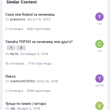
Similar Content
Casio или Roland за начинаеш
От
prasence
,
Август 8, 2023
4
отговора
4083
прегледа
Yamaha YDP143 за начинаещ или друго?
1
2
От
No.14
,
Октомври 5, 2018
19
отговора
7743
прегледа
Пиеса
От
martin20030102
,
Юли 29, 2018
3
отговора
2596
прегледа
Уроци по пиано / китара
От
vbt
,
Януари 4, 2018