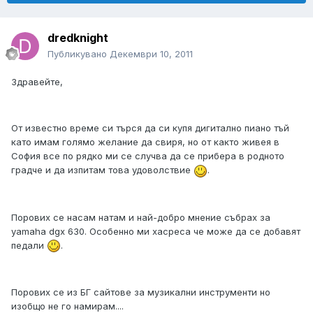
dredknight
Публикувано
Декември 10, 2011
Здравейте,
От известно време си търся да си купя дигитално пиано тъй
като имам голямо желание да свиря, но от както живея в
София все по рядко ми се случва да се прибера в родното
градче и да изпитам това удоволствие
.
Порових се насам натам и най-добро мнение събрах за
yamaha dgx 630. Особенно ми хасреса че може да се добавят
педали
.
Порових се из БГ сайтове за музикални инструменти но
изобщо не го намирам....