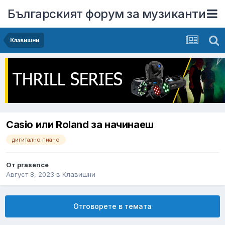
Българският форум за музиканти
Клавишни
Casio или Roland за начинаеш
дигитално пиано
От
prasence
Август 8, 2023
в
Клавишни
Отговорете в темата