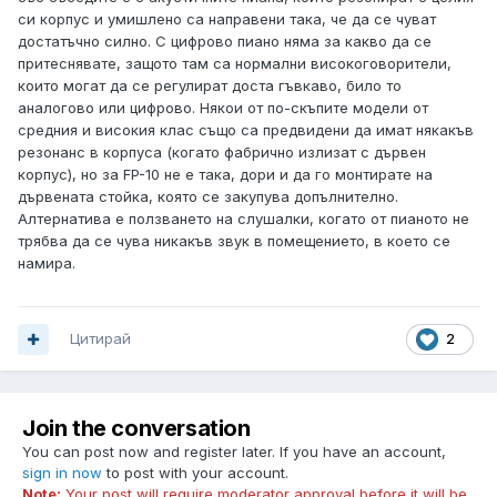
си корпус и умишлено са направени така, че да се чуват
достатъчно силно. С цифрово пиано няма за какво да се
притеснявате, защото там са нормални високоговорители,
които могат да се регулират доста гъвкаво, било то
аналогово или цифрово. Някои от по-скъпите модели от
средния и високия клас също са предвидени да имат някакъв
резонанс в корпуса (когато фабрично излизат с дървен
корпус), но за FP-10 не е така, дори и да го монтирате на
дървената стойка, която се закупува допълнително.
Алтернатива е ползването на слушалки, когато от пианото не
трябва да се чува никакъв звук в помещението, в което се
намира.
Цитирай
2
Join the conversation
You can post now and register later. If you have an account,
sign in now
to post with your account.
Note:
Your post will require moderator approval before it will be