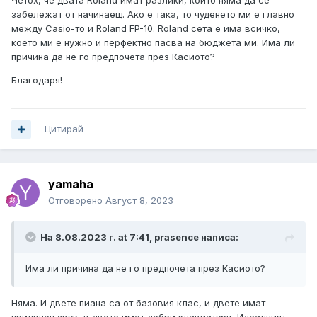
Четох, че двата Roland имат разлики, които няма да се
забележат от начинаещ. Ако е така, то чуденето ми е главно
между Casio-то и Roland FP-10. Roland сета е има всичко,
което ми е нужно и перфектно пасва на бюджета ми. Има ли
причина да не го предпочета през Касиото?
Благодаря!
Цитирай
yamaha
Отговорено
Август 8, 2023
На 8.08.2023 г. at 7:41,
prasence
написа:
Има ли причина да не го предпочета през Касиото?
Няма. И двете пиана са от базовия клас, и двете имат