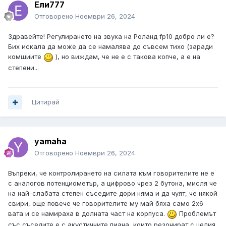
Ели777
Отговорено
Ноември 26, 2024
Здравейте! Регулирането на звука на Роланд fp10 добро ли е?
Бих искала да може да се намалява до съвсем тихо (заради
комшиите
)
, но виждам, че не е с такова копче, а е на
степени...
Цитирай
yamaha
Отговорено
Ноември 26, 2024
Въпреки, че контролирането на силата към говорителите не е
с аналогов потенциометър, а цифрово чрез 2 бутона, мисля че
на най-слабата степен съседите дори няма и да чуят, че някой
свири, още повече че говорителите му май бяха само 2х6
вата и се намираха в долната част на корпуса.
Проблемът
със съседите е с акустичните пиана, които резонират с целия