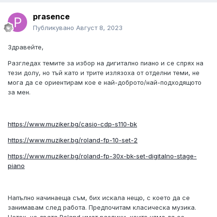
prasence
Публикувано
Август 8, 2023
Здравейте,
Разгледах темите за избор на дигитално пиано и се спрях на
тези долу, но тъй като и трите излязоха от отделни теми, не
мога да се ориентирам кое е най-доброто/най-подходящото
за мен.
https://www.muziker.bg/casio-cdp-s110-bk
https://www.muziker.bg/roland-fp-10-set-2
https://www.muziker.bg/roland-fp-30x-bk-set-digitalno-stage-
piano
Напълно начинаеща съм, бих искала нещо, с което да се
занимавам след работа. Предпочитам класическа музика.