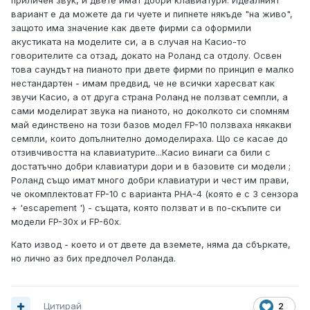
приличен звук, и двете имат добри клавиатури. Идеалният
вариант е да можете да ги чуете и пипнете някъде "на живо",
защото има значение как двете фирми са оформили
акустиката на моделите си, а в случая на Касио-то
говорителите са отзад, докато на Роланд са отдолу. Освен
това саундът на пианото при двете фирми по принцип е малко
нестандартен - имам предвид, че не всички харесват как
звучи Касио, а от друга страна Роланд не ползват семпли, а
сами моделират звука на пианото, но доколкото си спомням
май единствено на този базов модел FP-10 ползваха някакви
семпли, които допълнително домоделираха. Що се касае до
отзивчивостта на клавиатурите...Касио винаги са били с
достатъчно добри клавиатури дори и в базовите си модели ;
Роланд също имат много добри клавиатури и чест им прави,
че окомплектоват FP-10 с варианта PHA-4 (която е с 3 сензора
+ 'escapement ') - същата, която ползват и в по-скъпите си
модели FP-30x и FP-60x.
Като извод - което и от двете да вземете, няма да сбъркате,
но лично аз бих предпочел Роланда.
Цитирай
2