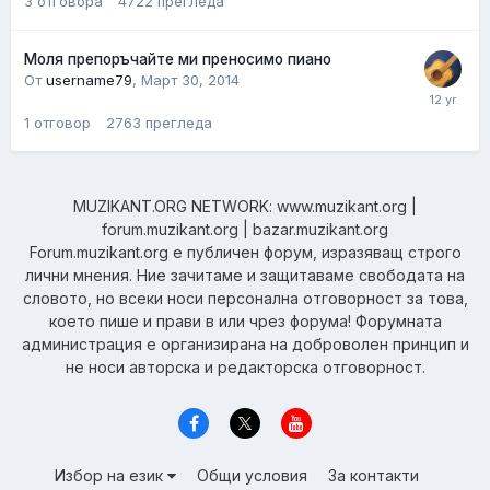
3
отговора
4722
прегледа
Моля препоръчайте ми преносимо пиано
От
username79
,
Март 30, 2014
1
отговор
2763
прегледа
MUZIKANT.ORG NETWORK: www.muzikant.org |
forum.muzikant.org | bazar.muzikant.org
Forum.muzikant.org е публичен форум, изразяващ строго
лични мнения. Ние зачитаме и защитаваме свободата на
словото, но всеки носи персонална отговорност за това,
което пише и прави в или чрез форума! Форумната
администрация е организирана на доброволен принцип и
не носи авторска и редакторска отговорност.
Избор на език
Общи условия
За контакти