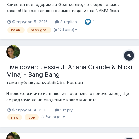
Хайде да подърдорим за Gear малко, че скоро не сме,
хахаха! На тазгодишното зимно издание на NAMM бяха
представени доста нови изделия, инструменти и оборудване
Февруари 5, 2016
8 replies
1
като цяло. Споделете вашите лични фаворити от новите
продукти на различни фирми? P.P. Става въпрос, свързани с
(и %d още)
namm
bass gear
нашата религия, ъф к...
Live cover: Jessie J, Ariana Grande & Nicki
Minaj - Bang Bang
тема публикува
sveti9505
в
Кавъри
И понеже живите изпълнения носят много повече заряд. Ще
се радваме да ни споделите какво мислите.
Февруари 4, 2016
1 reply
(и %d още)
new
pop