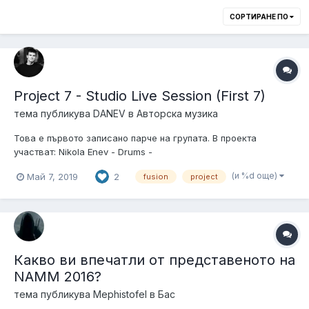
СОРТИРАНЕ ПО
Project 7 - Studio Live Session (First 7)
тема публикува
DANEV
в
Авторска музика
Това е първото записано парче на групата. В проекта
участват: Nikola Enev - Drums -
https://www.facebook.com/nikola.enev.1Pavel Tzonev - Keyboard
(и %d още)
Май 7, 2019
2
fusion
project
- https://www.facebook.com/petkov.pavelValentin Danev - Guitar
- https://www.facebook.com/valentin.g.danevStanislav Georgiev-
bass -https:/...
Какво ви впечатли от представеното на
NAMM 2016?
тема публикува
Mephistofel
в
Бас