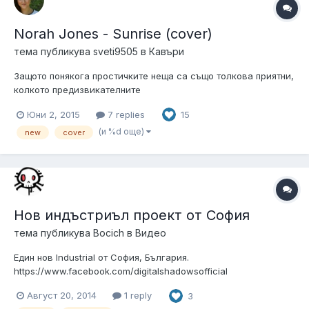
Norah Jones - Sunrise (cover)
тема публикува
sveti9505
в
Кавъри
Защото понякога простичките неща са също толкова приятни,
колкото предизвикателните
Юни 2, 2015
7 replies
15
(и %d още)
new
cover
Нов индъстриъл проект от София
тема публикува
Bocich
в
Видео
Един нов Industrial от София, България.
https://www.facebook.com/digitalshadowsofficial
Август 20, 2014
1 reply
3