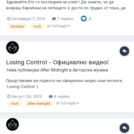
Здравейте Ето го последния ни клип ! Да знаете, че да
вкараш барабани на летището е доста по-трудно от това, да
вкараш бомба
Октомври 7, 2013
7 replies
6
(и %d още)
tornado
rock
Losing Control - Официално видео!
тема публикува
After Midnight
в
Авторска музика
Представяме ви първото ни официално видео към песента
'Losing Control' )
Август 29, 2013
9 replies
(и %d още)
rock
after midnight