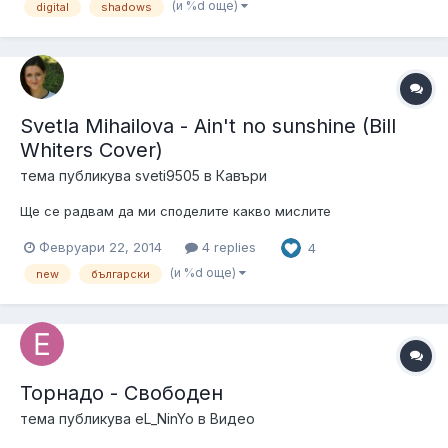
(и %d още)
digital
shadows
Svetla Mihailova - Ain't no sunshine (Bill
Whiters Cover)
тема публикува
sveti9505
в
Кавъри
Ще се радвам да ми споделите какво мислите
Февруари 22, 2014
4 replies
4
(и %d още)
new
български
Торнадо - Свободен
тема публикува
eL_NinYo
в
Видео