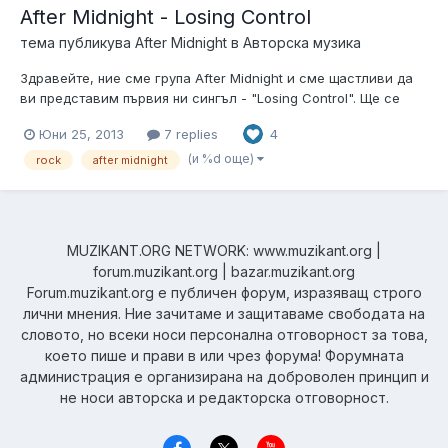
After Midnight - Losing Control
тема публикува
After Midnight
в
Авторска музика
Здравейте, ние сме група After Midnight и сме щастливи да
ви представим първия ни сингъл - "Losing Control". Ще се
радваме да чуем какво мислите за парчето
Юни 25, 2013
7 replies
4
(и %d още)
rock
after midnight
MUZIKANT.ORG NETWORK: www.muzikant.org |
forum.muzikant.org | bazar.muzikant.org
Forum.muzikant.org е публичен форум, изразяващ строго
лични мнения. Ние зачитаме и защитаваме свободата на
словото, но всеки носи персонална отговорност за това,
което пише и прави в или чрез форума! Форумната
администрация е организирана на доброволен принцип и
не носи авторска и редакторска отговорност.