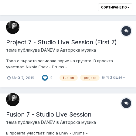
СОРТИРАНЕ ПО
Project 7 - Studio Live Session (First 7)
тема публикува
DANEV
в
Авторска музика
Това е първото записано парче на групата. В проекта
участват: Nikola Enev - Drums -
https://www.facebook.com/nikola.enev.1Pavel Tzonev - Keyboard
(и %d още)
Май 7, 2019
2
fusion
project
- https://www.facebook.com/petkov.pavelValentin Danev - Guitar
- https://www.facebook.com/valentin.g.danevStanislav Georgiev-
bass -https:/...
Fusion 7 - Studio Live Session
тема публикува
DANEV
в
Авторска музика
В проекта участват: Nikola Enev - Drums -