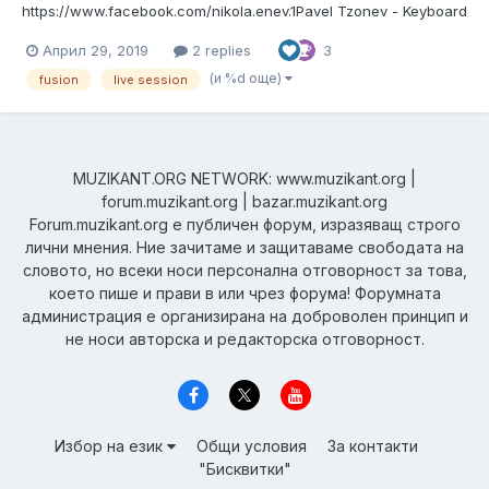
https://www.facebook.com/nikola.enev.1Pavel Tzonev - Keyboard
- https://www.facebook.com/petkov.pavelValentin Danev - Guitar
Април 29, 2019
2 replies
3
- https://www.facebook.com/valentin.g.danevStanislav Georgiev-
bass -https://www.facebook.com/stanislav.georgiev.5015 Линк
(и %d още)
fusion
live session
към ст...
MUZIKANT.ORG NETWORK: www.muzikant.org |
forum.muzikant.org | bazar.muzikant.org
Forum.muzikant.org е публичен форум, изразяващ строго
лични мнения. Ние зачитаме и защитаваме свободата на
словото, но всеки носи персонална отговорност за това,
което пише и прави в или чрез форума! Форумната
администрация е организирана на доброволен принцип и
не носи авторска и редакторска отговорност.
Избор на език
Общи условия
За контакти
"Бисквитки"