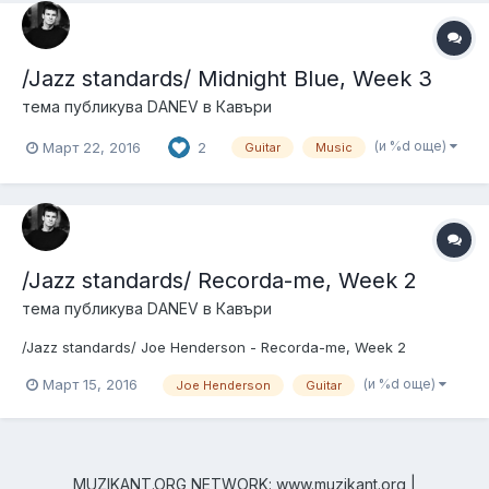
/Jazz standards/ Midnight Blue, Week 3
тема публикува
DANEV
в
Кавъри
(и %d още)
Март 22, 2016
2
Guitar
Music
/Jazz standards/ Recorda-me, Week 2
тема публикува
DANEV
в
Кавъри
/Jazz standards/ Joe Henderson - Recorda-me, Week 2
(и %d още)
Март 15, 2016
Joe Henderson
Guitar
MUZIKANT.ORG NETWORK: www.muzikant.org |