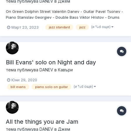
тема публикува
DANEV
в
Джем
On Green Dolphin Street Valentin Danev - Guitar Pavel Tsonev -
Piano Stanislav Georgiev - Double Bass Viktor Hristov - Drums
(и %d още)
Март 23, 2023
jazz standard
jazz
Bill Evans' solo on Night and day
тема публикува
DANEV
в
Кавъри
Юни 29, 2020
(и %d още)
bill evans
piano solo on guitar
All the things you are Jam
тема публикува
DANEV
в
Джем