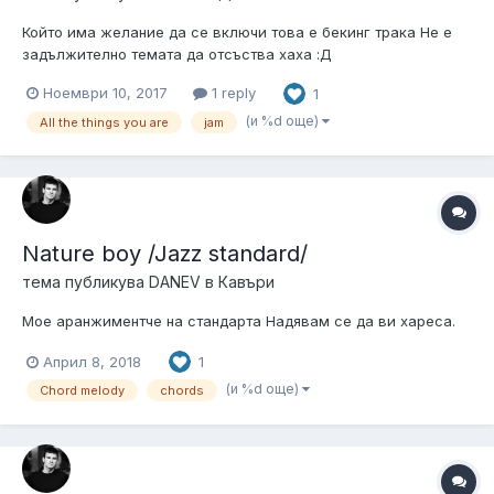
Който има желание да се включи това е бекинг трака Не е
задължително темата да отсъства хаха :Д
Ноември 10, 2017
1 reply
1
(и %d още)
All the things you are
jam
Nature boy /Jazz standard/
тема публикува
DANEV
в
Кавъри
Мое аранжиментче на стандарта Надявам се да ви хареса.
Април 8, 2018
1
(и %d още)
Chord melody
chords