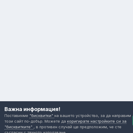
Важна информация!
Поставихме
"бисквитки"
на вашето устройство, за да направим
този сайт по-добър. Можете да
коригирате настройките си за
"бисквитките"
, в противен случай ще предположим, че сте
съгласни с тяхното използване.