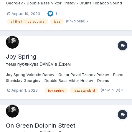
Georgiev - Double Bass Viktor Hristov - Drums Tobacco Sound
Factory - TSF Mix & Master: Stoyko Lisichkov Video: Geno
Април 10, 2023
1
Gospodinov
(и %d още)
all the things you are
jazz
Joy Spring
тема публикува
DANEV
в
Джем
Joy Spring Valentin Danev - Guitar Pavel Tzonev Petkov - Piano
Stanislav Georgiev - Double Bass Viktor Hristov - Drums
Tobacco Sound Factory - TSF Mix & Master: Stoyko Lisichkov
(и %d още)
Април 1, 2023
joy spring
jazz standard
Video: Geno Gospodinov
On Green Dolphin Street