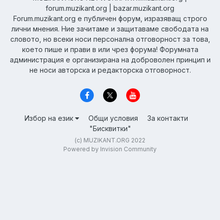
forum.muzikant.org | bazar.muzikant.org
Forum.muzikant.org е публичен форум, изразяващ строго
лични мнения. Ние зачитаме и защитаваме свободата на
словото, но всеки носи персонална отговорност за това,
което пише и прави в или чрез форума! Форумната
администрация е организирана на доброволен принцип и
не носи авторска и редакторска отговорност.
Избор на език
Общи условия
За контакти
"Бисквитки"
(c) MUZIKANT.ORG 2022
Powered by Invision Community