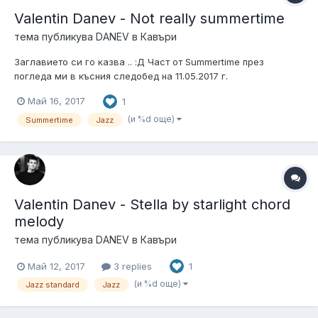
Valentin Danev - Not really summertime
тема публикува
DANEV
в
Кавъри
Заглавието си го казва .. :Д Част от Summertime през
погледа ми в късния следобед на 11.05.2017 г.
Май 16, 2017
1
(и %d още)
Summertime
Jazz
Valentin Danev - Stella by starlight chord
melody
тема публикува
DANEV
в
Кавъри
Май 12, 2017
3 replies
1
(и %d още)
Jazz standard
Jazz