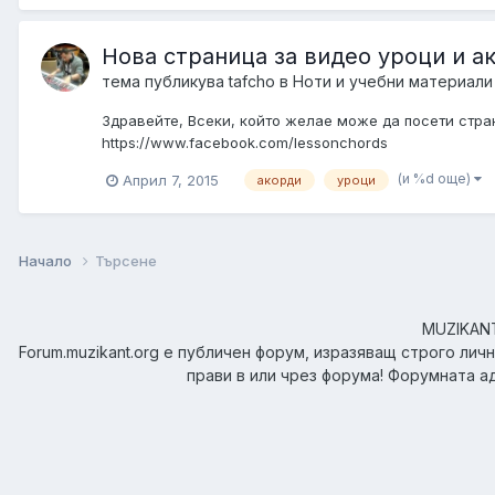
Нова страница за видео уроци и а
тема публикува
tafcho
в
Ноти и учебни материали
Здравейте, Всеки, който желае може да посети страни
https://www.facebook.com/lessonchords
(и %d още)
Април 7, 2015
акорди
уроци
Начало
Търсене
MUZIKANT.
Forum.muzikant.org е публичен форум, изразяващ строго лич
прави в или чрез форума! Форумната а