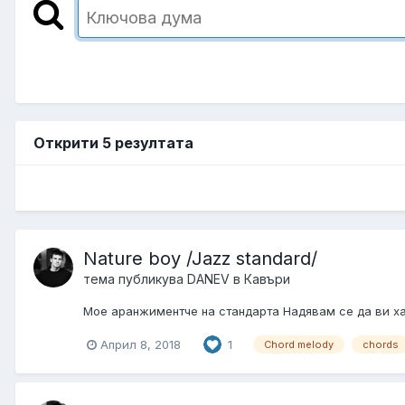
Открити 5 резултата
Nature boy /Jazz standard/
тема публикува
DANEV
в
Кавъри
Мое аранжиментче на стандарта Надявам се да ви х
Април 8, 2018
1
Chord melody
chords