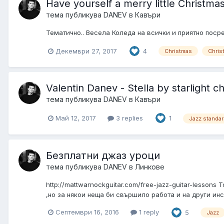
Have yourself a merry little Christma
тема публикува
DANEV
в
Кавъри
Тематично.. Весела Коледа на всички и приятно поср
Декември 27, 2017
4
Christmas
Chris
Valentin Danev - Stella by starlight 
тема публикува
DANEV
в
Кавъри
Май 12, 2017
3 replies
1
Jazz standa
Безплатни джаз уроци
тема публикува
DANEV
в
Линкове
http://mattwarnockguitar.com/free-jazz-guitar-lesson
,но за някои неща би свършило работа и на други ин
Септември 16, 2016
1 reply
5
Jazz