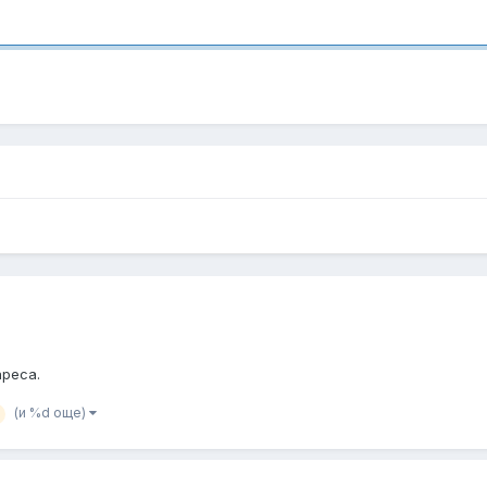
ареса.
(и %d още)