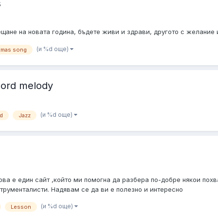
s
ещане на новата година, бъдете живи и здрави, другото с желание и
(и %d още)
tmas song
chord melody
(и %d още)
rd
Jazz
s Това е един сайт ,който ми помогна да разбера по-добре някои по
струменталисти. Надявам се да ви е полезно и интересно
(и %d още)
Lesson