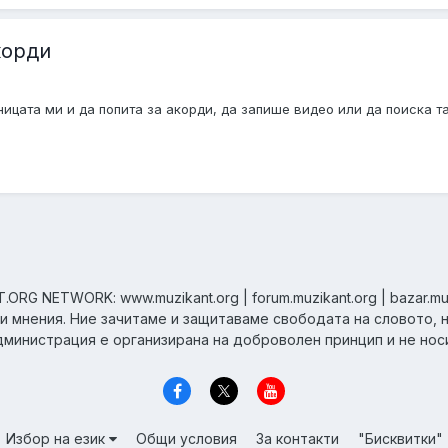
корди
цата ми и да попита за акорди, да запише видео или да поиска так
ORG NETWORK: www.muzikant.org | forum.muzikant.org | bazar.mu
ни мнения. Ние зачитаме и защитаваме свободата на словото, 
дминистрация е организирана на доброволен принцип и не нос
Избор на език
Общи условия
За контакти
"Бисквитки"