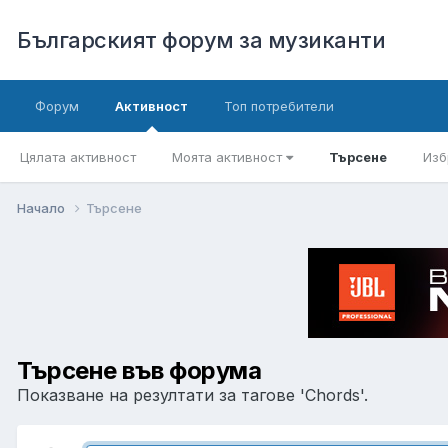
Българският форум за музиканти
Форум
Активност
Топ потребители
Цялата активност
Моята активност
Търсене
Изб
Начало
Търсене
Търсене във форума
Показване на резултати за тагове 'Chords'.