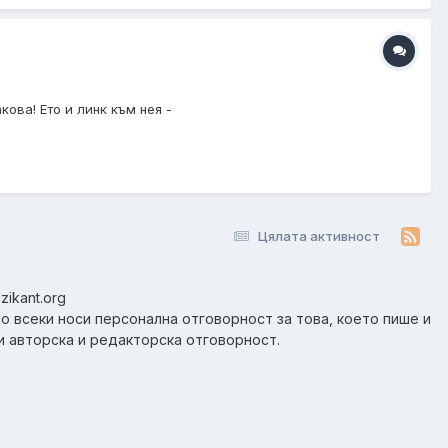
ова! Ето и линк към нея -
Цялата активност
zikant.org
но всеки носи персонална отговорност за това, което пише и
и авторска и редакторска отговорност.