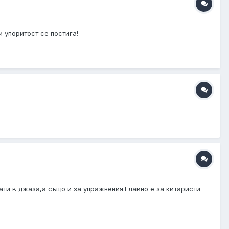
 упоритост се постига!
хвати в джаза,а също и за упражнения.Главно е за китаристи