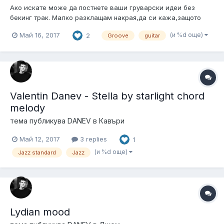
Ако искате може да постнете ваши груварски идеи без
бекинг трак. Малко разклащам накрая,да си кажа,защото
предполагам,че ще го видя като критика Д:
(и %d още)
Май 16, 2017
2
Groove
guitar
Valentin Danev - Stella by starlight chord
melody
тема публикува
DANEV
в
Кавъри
Май 12, 2017
3 replies
1
(и %d още)
Jazz standard
Jazz
Lydian mood