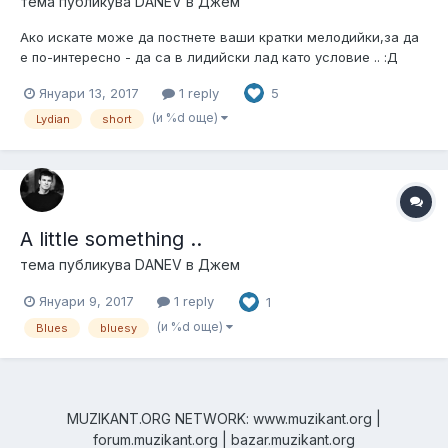
тема публикува
DANEV
в
Джем
Ако искате може да постнете ваши кратки мелодийки,за да
е по-интересно - да са в лидийски лад като условие .. :Д
Януари 13, 2017
1 reply
5
(и %d още)
Lydian
short
A little something ..
тема публикува
DANEV
в
Джем
Януари 9, 2017
1 reply
1
(и %d още)
Blues
bluesy
MUZIKANT.ORG NETWORK: www.muzikant.org |
forum.muzikant.org | bazar.muzikant.org