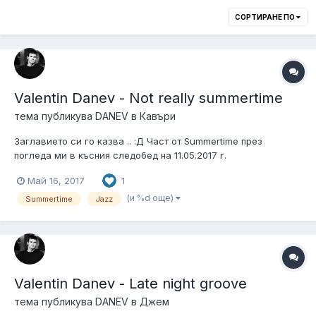
СОРТИРАНЕ ПО
Valentin Danev - Not really summertime
тема публикува
DANEV
в
Кавъри
Заглавието си го казва .. :Д Част от Summertime през
погледа ми в късния следобед на 11.05.2017 г.
Май 16, 2017
1
(и %d още)
Summertime
Jazz
Valentin Danev - Late night groove
тема публикува
DANEV
в
Джем