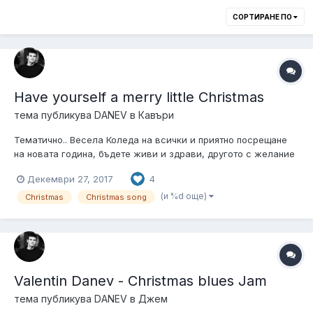
СОРТИРАНЕ ПО
Have yourself a merry little Christmas
тема публикува
DANEV
в
Кавъри
Тематично.. Весела Коледа на всички и приятно посрещане
на новата година, бъдете живи и здрави, другото с желание
и упоритост се постига!
Декември 27, 2017
4
(и %d още)
Christmas
Christmas song
Valentin Danev - Christmas blues Jam
тема публикува
DANEV
в
Джем