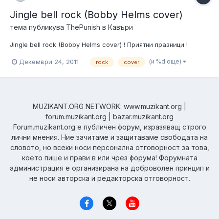
Jingle bell rock (Bobby Helms cover)
тема публикува
ThePunish
в
Кавъри
Jingle bell rock (Bobby Helms cover) ! Приятни празници !
(и %d още)
Декември 24, 2011
rock
cover
MUZIKANT.ORG NETWORK: www.muzikant.org |
forum.muzikant.org | bazar.muzikant.org
Forum.muzikant.org е публичен форум, изразяващ строго
лични мнения. Ние зачитаме и защитаваме свободата на
словото, но всеки носи персонална отговорност за това,
което пише и прави в или чрез форума! Форумната
администрация е организирана на доброволен принцип и
не носи авторска и редакторска отговорност.