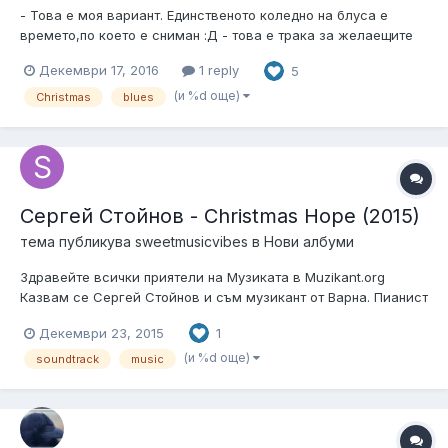
- Това е моя вариант. Единственото коледно на блуса е
времето,по което е сниман :Д - това е трака за желаещите
да се включат.
Декември 17, 2016
1 reply
5
(и %d още)
Christmas
blues
Сергей Стойнов - Christmas Hope (2015)
тема публикува
sweetmusicvibes
в
Нови албуми
Здравейте всички приятели на Музиката в Muzikant.org
Казвам се Сергей Стойнов и съм музикант от Варна. Пианист
съм от малък и по душа, като свиря на професионален Korg
Декември 23, 2015
1
инструмент. Днес 20 декември се навършва 1 месец от
пускането на моят инструментален албум Christmas Hope.
(и %d още)
soundtrack
music
Trailer-а на този албу...