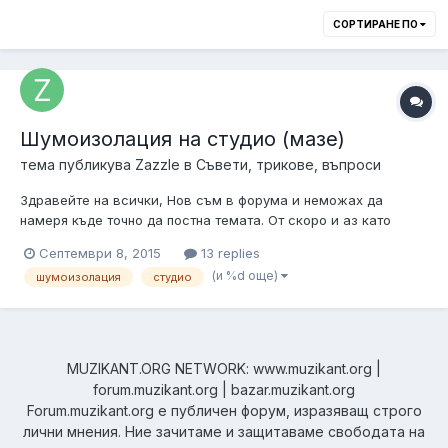
СОРТИРАНЕ ПО
Шумоизолация на студио (мазе)
тема публикува
Zazzle
в
Съвети, трикове, въпроси
Здравейте на всички, Нов съм в форума и неможах да
намеря къде точно да постна темата. От скоро и аз като
други реших да си направя студио /иначе трябва да спра да
Септември 8, 2015
13 replies
се занимавам поради липса на свободно пространство/ долу
(и %d още)
шумоизолация
студио
в мазето. Въпроса ми е. Тъй като мазето се намира на -1
етаж и над или...
MUZIKANT.ORG NETWORK: www.muzikant.org |
forum.muzikant.org | bazar.muzikant.org
Forum.muzikant.org е публичен форум, изразяващ строго
лични мнения. Ние зачитаме и защитаваме свободата на