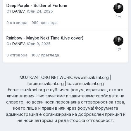
Deep Purple - Soldier of Fortune
От
DANEV
,
Юли 24, 2025
0
отговора
989
прегледа
Rainbow - Maybe Next Time (Live cover)
От
DANEV
,
Юли 9, 2025
0
отговора
1007
прегледа
MUZIKANT.ORG NETWORK: www.muzikant.org |
forum.muzikant.org | bazar.muzikant.org
Forum.muzikant.org е публичен форум, изразяващ строго
лични мнения. Ние зачитаме и защитаваме свободата на
словото, но всеки носи персонална отговорност за това,
което пише и прави в или чрез форума! Форумната
администрация е организирана на доброволен принцип и
не носи авторска и редакторска отговорност.