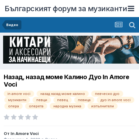
Българският форум за музиканти
Видео
Назад, назад моме Калино Дуо In Amore
Voci
in amore voci
назад назад моме калино
певческо дуо
музиканти
певци
певец
певица
дуо in amore voci
опера
оперета
народна музика
изпълнители
От
In Amore Voci