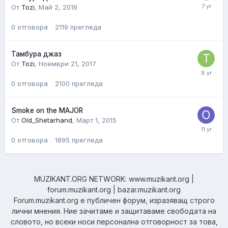
От
Tozi
,
Май 2, 2019
0
отговора
2119
прегледа
Тамбура джаз
От
Tozi
,
Ноември 21, 2017
0
отговора
2100
прегледа
Smoke on the MAJOR
От
Old_Shetarhand
,
Март 1, 2015
0
отговора
1895
прегледа
MUZIKANT.ORG NETWORK: www.muzikant.org |
forum.muzikant.org | bazar.muzikant.org
Forum.muzikant.org е публичен форум, изразяващ строго
лични мнения. Ние зачитаме и защитаваме свободата на
словото, но всеки носи персонална отговорност за това,