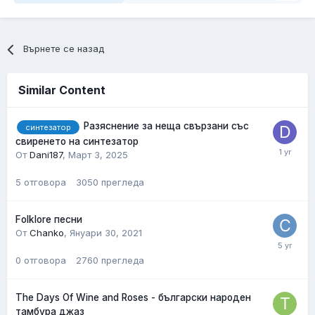
Върнете се назад
Similar Content
Разяснение за неща свързани със
синтезатор
свиренето на синтезатор
От
Dani187
,
Март 3, 2025
5
отговора
3050
прегледа
Folklore песни
От
Chanko
,
Януари 30, 2021
0
отговора
2760
прегледа
The Days Of Wine and Roses - български народен
тамбура джаз