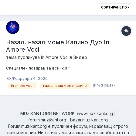
СОРТИРАНЕ ПО
Назад, назад моме Калино Дуо In
Amore Voci
тема публикува
In Amore Voci
в
Видео
Специален поздрав за всички! ?
Февруари 4, 2020
(и %d още)
in amore voci
назад назад моме калино
MUZIKANT.ORG NETWORK: www.muzikant.org |
forum.muzikant.org | bazar.muzikant.org
Forum.muzikant.org е публичен форум, изразяващ строго
лични мнения. Ние зачитаме и защитаваме свободата на