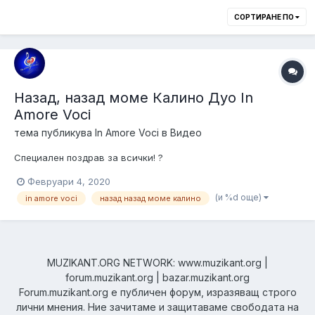
СОРТИРАНЕ ПО
Назад, назад моме Калино Дуо In
Amore Voci
тема публикува
In Amore Voci
в
Видео
Специален поздрав за всички! ?
Февруари 4, 2020
(и %d още)
in amore voci
назад назад моме калино
MUZIKANT.ORG NETWORK: www.muzikant.org |
forum.muzikant.org | bazar.muzikant.org
Forum.muzikant.org е публичен форум, изразяващ строго
лични мнения. Ние зачитаме и защитаваме свободата на