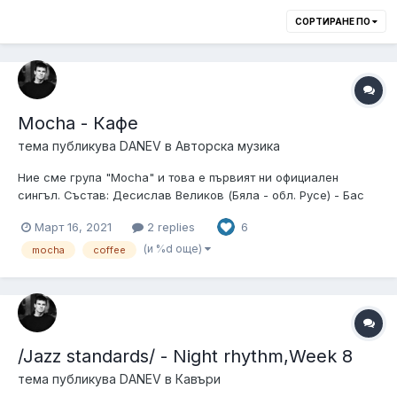
СОРТИРАНЕ ПО
Mocha - Кафе
тема публикува
DANEV
в
Авторска музика
Ние сме група "Mocha" и това е първият ни официален
сингъл. Състав: Десислав Великов (Бяла - обл. Русе) - Бас
китара Добрин Добрев (Русе) - Саксофон, Пиано, Клавишни
Март 16, 2021
2 replies
6
Валентин Данев (Стара Загора) - Китара Автор на темата -
Десислав Великов...
(и %d още)
mocha
coffee
/Jazz standards/ - Night rhythm,Week 8
тема публикува
DANEV
в
Кавъри