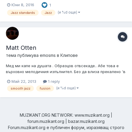
Юни 8, 2016
1
(и %d още)
Jazz standards
Jazz
Matt Otten
тема публикува
emosms
в
Клипове
Мед ми капе на душата . Образцов отвсекаде.. Абе това е
върховно мелодичния изпълнител. Без да влиза прекалено 'в
джаза'. Почти всичко му е такова. Eто едно много известно
Май 22, 2013
1 reply
парче: http://www.youtube.com/watch?v=qX8bmZitKaw Интрото
(и %d още)
smooth jazz
fusion
е супер, акомпанимента е супер, солирането е супер.
MUZIKANT.ORG NETWORK: www.muzikant.org |
forum.muzikant.org | bazar.muzikant.org
Forum.muzikant.org е публичен форум, изразяващ строго