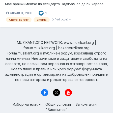
Мое аранжиментче на стандарта Надявам се да ви хареса.
Април 8, 2018
1
(и %d още)
Chord melody
chords
MUZIKANT.ORG NETWORK: www.muzikant.org |
forum.muzikant.org | bazar.muzikant.org
Forum.muzikant.org е публичен форум, изразяващ строго
лични мнения. Ние зачитаме и защитаваме свободата на
словото, но всеки носи персонална отговорност за това,
което пише и прави в или чрез форума! Форумната
администрация е организирана на доброволен принцип и
не носи авторска и редакторска отговорност.
Избор на език
Общи условия
За контакти
"Бисквитки"