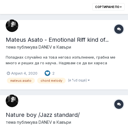
СОРТИРАНЕ ПО
Mateus Asato - Emotional Riff kind of..
тема публикува
DANEV
в
Кавъри
Попаднах случайно на това негово изпълнение, грабна ме
много и реших да го науча.. Надявам се да ви хареса
Април 4, 2020
2
(и %d още)
mateus asato
chord melody
Nature boy /Jazz standard/
тема публикува
DANEV
в
Кавъри