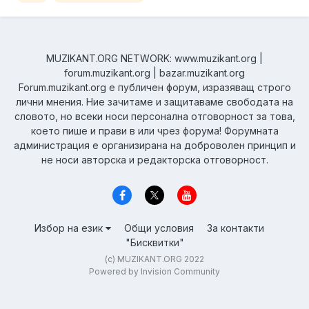
https://soundcloud.com/airbornma...
MUZIKANT.ORG NETWORK: www.muzikant.org |
forum.muzikant.org | bazar.muzikant.org
Forum.muzikant.org е публичен форум, изразяващ строго
лични мнения. Ние зачитаме и защитаваме свободата на
словото, но всеки носи персонална отговорност за това,
което пише и прави в или чрез форума! Форумната
администрация е организирана на доброволен принцип и
не носи авторска и редакторска отговорност.
Избор на език
Общи условия
За контакти
"Бисквитки"
(c) MUZIKANT.ORG 2022
Powered by Invision Community