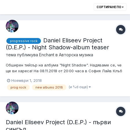
СОРТИРАНЕ ПО
Daniel Eliseev Project
progressive rock
(D.E.P.) - Night Shadow-album teaser
тема публикува
Enchant
в
Авторска музика
Обширен тийзър на албума "Night Shadow". Надяваме се, че
ще ви хареса! На 08.11.2018 от 20:00 часа в София Лайв Клъб
ще е промоцията на албума.
Ноември 1, 2018
(и %d още)
prog rock
new albums 2018
Daniel Eliseev Project (D.E.P.) - първи
сингъл