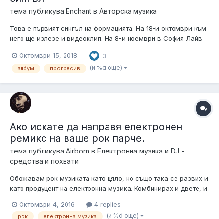
тема публикува
Enchant
в
Авторска музика
Това е първият сингъл на формацията. На 18-и октомври към
него ще излезе и видеоклип. На 8-и ноември в София Лайв
Клъб ще има и промоция на албумът "Night Shadow".
Октомври 15, 2018
3
https://danieleliseevproject.bandcamp.com/releases
(и %d още)
албум
прогресив
Ако искате да направя електронен
ремикс на ваше рок парче.
тема публикува
Airborn
в
Електронна музика и DJ -
средства и похвати
Обожавам рок музиката като цяло, но също така се развих и
като продуцент на електронна музика. Комбинирах и двете, и
резултатът е интересен. Ако искате да ви ремиксирам парче,
Октомври 4, 2016
4 replies
или нещо, което винаги сте искали да чуете в друга
(и %d още)
рок
електронна музика
адаптация, съм отворен за идеи: